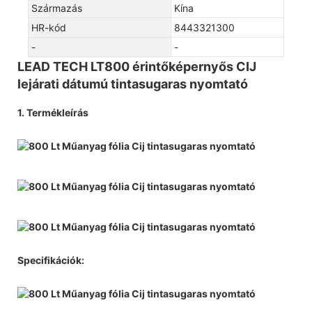
Származás
Kína
HR-kód
8443321300
-
-
LEAD TECH LT800 érintőképernyős CIJ
lejárati dátumú tintasugaras nyomtató
1. Termékleírás
Specifikációk: