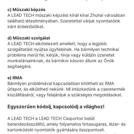
c) Műszaki képzés
A LEAD TECH műszaki képzést kínál kínai Zhuhai városában
található létesítményében. Szeretettel várjuk nyomtatóink
iránt érdeklődőket.
d) Műszaki szolgálat
A LEAD TECH elkötelezett amellett, hogy a legjobb
szolgáltatást nyújtsa ügyfeleinek. Ha bármilyen technikai
probléma merül fel, kérjük, hívja vagy küldjön üzenetet
munkatársainknak, és bármikor készen állunk az Önök
segítségére.
e) RMA
Bármilyen problémával kapcsolatban kitöltheti az RMA
űrlapot, és elküldheti nekünk. Mi intézkedünk a cseretermék
kiszállításáról, vagy felajánljuk a szükséges megoldásokat.
Egyszerűen kódolj, kapcsolódj a világhoz!
A LEAD TECH a LEAD TECH Csoporton belüli
berendezésszállító, amely folyamatos tintasugaras, lézer- és
kartonkódoló nyomtatók gyártására összpontosít.