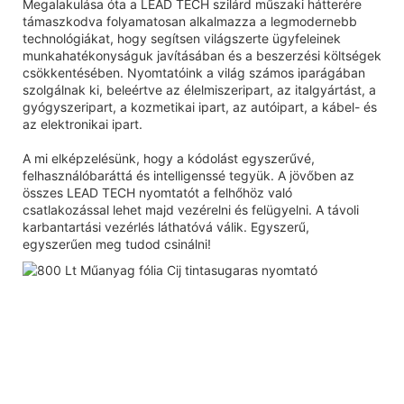
Megalakulása óta a LEAD TECH szilárd műszaki hátterére
támaszkodva folyamatosan alkalmazza a legmodernebb
technológiákat, hogy segítsen világszerte ügyfeleinek
munkahatékonyságuk javításában és a beszerzési költségek
csökkentésében. Nyomtatóink a világ számos iparágában
szolgálnak ki, beleértve az élelmiszeripart, az italgyártást, a
gyógyszeripart, a kozmetikai ipart, az autóipart, a kábel- és
az elektronikai ipart.
A mi elképzelésünk, hogy a kódolást egyszerűvé,
felhasználóbaráttá és intelligenssé tegyük. A jövőben az
összes LEAD TECH nyomtatót a felhőhöz való
csatlakozással lehet majd vezérelni és felügyelni. A távoli
karbantartási vezérlés láthatóvá válik. Egyszerű,
egyszerűen meg tudod csinálni!