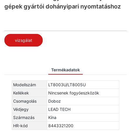
gépek gyártói dohányipari nyomtatáshoz
vizsgálat
Termékadatok
Modellszám
LT8003U/LT8005U
Kellékek
Nincsenek fogyóeszközök
Csomagolás
Doboz
Védjegy
LEAD TECH
Származás
Kína
HR-kód
8443321200