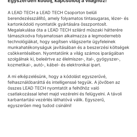
Egyszerűen kódolj, kapcsolódj a világhoz!
A LEAD TECH a LEAD TECH Csoporton belüli
berendezésszállító, amely folyamatos tintasugaras, lézer- és
kartonkódoló nyomtatók gyártására összpontosít.
Megalakulása óta a LEAD TECH szilárd műszaki hátterére
támaszkodva folyamatosan alkalmazza a legmodernebb
technológiákat, hogy segítsen világszerte ügyfeleinek
munkahatékonyságuk javításában és a beszerzési költségek
csökkentésében. Nyomtatóink a világ számos iparágában
szolgálnak ki, beleértve az élelmiszer-, ital-, gyógyszer-,
kozmetikai-, autó-, kábel- és elektronikai ipart.
A mi elképzelésünk, hogy a kódolást egyszerűvé,
felhasználóbaráttá és intelligenssé tegyük. A jövőben az
összes LEAD TECH nyomtatót a felhőhöz való
csatlakozással lehet majd vezérelni és felügyelni. A távoli
karbantartási vezérlés láthatóvá válik. Egyszerű,
egyszerűen meg tudod csinálni!