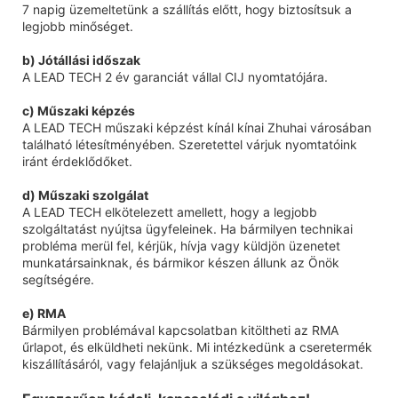
7 napig üzemeltetünk a szállítás előtt, hogy biztosítsuk a
legjobb minőséget.
b) Jótállási időszak
A LEAD TECH 2 év garanciát vállal CIJ nyomtatójára.
c) Műszaki képzés
A LEAD TECH műszaki képzést kínál kínai Zhuhai városában
található létesítményében. Szeretettel várjuk nyomtatóink
iránt érdeklődőket.
d) Műszaki szolgálat
A LEAD TECH elkötelezett amellett, hogy a legjobb
szolgáltatást nyújtsa ügyfeleinek. Ha bármilyen technikai
probléma merül fel, kérjük, hívja vagy küldjön üzenetet
munkatársainknak, és bármikor készen állunk az Önök
segítségére.
e) RMA
Bármilyen problémával kapcsolatban kitöltheti az RMA
űrlapot, és elküldheti nekünk. Mi intézkedünk a cseretermék
kiszállításáról, vagy felajánljuk a szükséges megoldásokat.