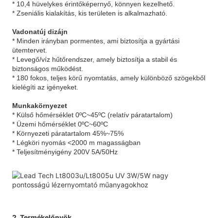
* 10,4 hüvelykes érintőképernyő, könnyen kezelhető.
* Zseniális kialakítás, kis területen is alkalmazható.
Vadonatúj dizájn
* Minden irányban pormentes, ami biztosítja a gyártási
ütemtervet.
* Levegő/víz hűtőrendszer, amely biztosítja a stabil és
biztonságos működést.
* 180 fokos, teljes körű nyomtatás, amely különböző szögekből
kielégíti az igényeket.
Munkakörnyezet
* Külső hőmérséklet 0ºC~45ºC (relatív páratartalom)
* Üzemi hőmérséklet 0ºC~60ºC
* Környezeti páratartalom 45%~75%
* Légköri nyomás <2000 m magasságban
* Teljesítményigény 200V 5A/50Hz
2. Termékelőnyök