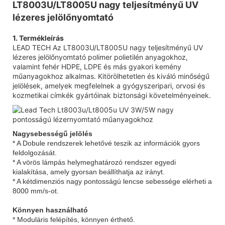
LT8003U/LT8005U nagy teljesítményű UV
lézeres jelölőnyomtató
1. Termékleírás
LEAD TECH Az LT8003U/LT8005U nagy teljesítményű UV
lézeres jelölőnyomtató polimer polietilén anyagokhoz,
valamint fehér HDPE, LDPE és más gyakori kemény
műanyagokhoz alkalmas. Kitörölhetetlen és kiváló minőségű
jelölések, amelyek megfelelnek a gyógyszeripari, orvosi és
kozmetikai címkék gyártóinak biztonsági követelményeinek.
Nagysebességű jelölés
* A Dobule rendszerek lehetővé teszik az információk gyors
feldolgozását.
* A vörös lámpás helymeghatározó rendszer egyedi
kialakítása, amely gyorsan beállíthatja az irányt.
* A kétdimenziós nagy pontosságú lencse sebessége elérheti a
8000 mm/s-ot.
Könnyen használható
* Moduláris felépítés, könnyen érthető.