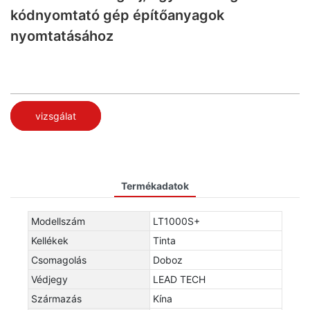
kódnyomtató gép építőanyagok
nyomtatásához
vizsgálat
Termékadatok
Modellszám
LT1000S+
Kellékek
Tinta
Csomagolás
Doboz
Védjegy
LEAD TECH
Származás
Kína