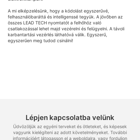
A mi elképzelésünk, hogy a kódolást egyszerűvé,
felhasználóbaráttá és intelligenssé tegyük. A jövőben az
összes LEAD TECH nyomtatót a felhőhöz való
csatlakozással lehet majd vezérelni és felügyelni. A távoli
karbantartási vezérlés láthatóvá válik. Egyszerű,
egyszerűen meg tudod csinálni!
Lépjen kapcsolatba velünk
Üdvözöljük az egyéni terveket és ötleteket, és képesek
vagyunk kielégíteni az adott követelményeket. További
információért látogasson el a weboldalra, vagy forduljon