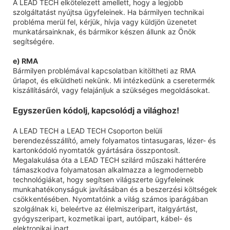
A LEAD TECH elkötelezett amellett, hogy a legjobb
szolgáltatást nyújtsa ügyfeleinek. Ha bármilyen technikai
probléma merül fel, kérjük, hívja vagy küldjön üzenetet
munkatársainknak, és bármikor készen állunk az Önök
segítségére.
e) RMA
Bármilyen problémával kapcsolatban kitöltheti az RMA
űrlapot, és elküldheti nekünk. Mi intézkedünk a cseretermék
kiszállításáról, vagy felajánljuk a szükséges megoldásokat.
Egyszerűen kódolj, kapcsolódj a világhoz!
A LEAD TECH a LEAD TECH Csoporton belüli
berendezésszállító, amely folyamatos tintasugaras, lézer- és
kartonkódoló nyomtatók gyártására összpontosít.
Megalakulása óta a LEAD TECH szilárd műszaki hátterére
támaszkodva folyamatosan alkalmazza a legmodernebb
technológiákat, hogy segítsen világszerte ügyfeleinek
munkahatékonyságuk javításában és a beszerzési költségek
csökkentésében. Nyomtatóink a világ számos iparágában
szolgálnak ki, beleértve az élelmiszeripart, italgyártást,
gyógyszeripart, kozmetikai ipart, autóipart, kábel- és
elektronikai ipart.