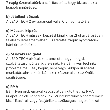
7 napig üzemeltetünk a szállítás előtt, hogy biztosítsuk a
legjobb minőséget.
b) Jótállási időszak
A LEAD TECH 2 év garanciát vállal CIJ nyomtatójára.
c) Műszaki képzés
A LEAD TECH műszaki képzést kínál kínai Zhuhai városában
található létesítményében. Szeretettel várjuk nyomtatóink
iránt érdeklődőket.
d) Műszaki szolgálat
A LEAD TECH elkötelezett amellett, hogy a legjobb
szolgáltatást nyújtsa ügyfeleinek. Ha bármilyen technikai
probléma merül fel, kérjük, hívja vagy küldjön üzenetet
munkatársainknak, és bármikor készen állunk az Önök
segítségére.
e) RMA
Bármilyen problémával kapcsolatban kitöltheti az RMA
űrlapot, és elküldheti nekünk. Mi intézkedünk a cseretermék
kiszállításáról, vagy felajánljuk a szükséges megoldásokat.