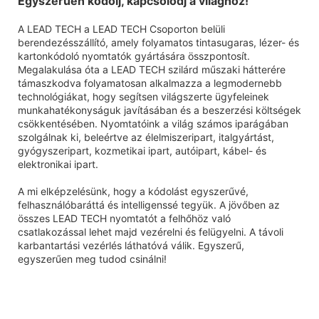
Egyszerűen kódolj, kapcsolódj a világhoz!
A LEAD TECH a LEAD TECH Csoporton belüli
berendezésszállító, amely folyamatos tintasugaras, lézer- és
kartonkódoló nyomtatók gyártására összpontosít.
Megalakulása óta a LEAD TECH szilárd műszaki hátterére
támaszkodva folyamatosan alkalmazza a legmodernebb
technológiákat, hogy segítsen világszerte ügyfeleinek
munkahatékonyságuk javításában és a beszerzési költségek
csökkentésében. Nyomtatóink a világ számos iparágában
szolgálnak ki, beleértve az élelmiszeripart, italgyártást,
gyógyszeripart, kozmetikai ipart, autóipart, kábel- és
elektronikai ipart.
A mi elképzelésünk, hogy a kódolást egyszerűvé,
felhasználóbaráttá és intelligenssé tegyük. A jövőben az
összes LEAD TECH nyomtatót a felhőhöz való
csatlakozással lehet majd vezérelni és felügyelni. A távoli
karbantartási vezérlés láthatóvá válik. Egyszerű,
egyszerűen meg tudod csinálni!