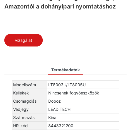
Amazontól a dohányipari nyomtatáshoz
vizsgálat
Termékadatok
Modellszám
LT8003U/LT8005U
Kellékek
Nincsenek fogyóeszközök
Csomagolás
Doboz
Védjegy
LEAD TECH
Származás
Kína
HR-kód
8443321200