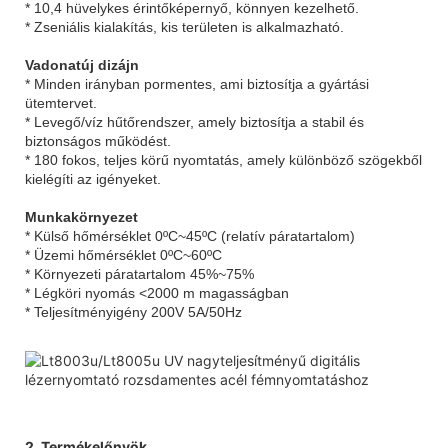
* 10,4 hüvelykes érintőképernyő, könnyen kezelhető.
* Zseniális kialakítás, kis területen is alkalmazható.
Vadonatúj dizájn
* Minden irányban pormentes, ami biztosítja a gyártási
ütemtervet.
* Levegő/víz hűtőrendszer, amely biztosítja a stabil és
biztonságos működést.
* 180 fokos, teljes körű nyomtatás, amely különböző szögekből
kielégíti az igényeket.
Munkakörnyezet
* Külső hőmérséklet 0ºC~45ºC (relatív páratartalom)
* Üzemi hőmérséklet 0ºC~60ºC
* Környezeti páratartalom 45%~75%
* Légköri nyomás <2000 m magasságban
* Teljesítményigény 200V 5A/50Hz
2. Termékelőnyök