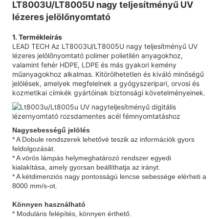
LT8003U/LT8005U nagy teljesítményű UV
lézeres jelölőnyomtató
1. Termékleírás
LEAD TECH Az LT8003U/LT8005U nagy teljesítményű UV
lézeres jelölőnyomtató polimer polietilén anyagokhoz,
valamint fehér HDPE, LDPE és más gyakori kemény
műanyagokhoz alkalmas. Kitörölhetetlen és kiváló minőségű
jelölések, amelyek megfelelnek a gyógyszeripari, orvosi és
kozmetikai címkék gyártóinak biztonsági követelményeinek.
Nagysebességű jelölés
* A Dobule rendszerek lehetővé teszik az információk gyors
feldolgozását.
* A vörös lámpás helymeghatározó rendszer egyedi
kialakítása, amely gyorsan beállíthatja az irányt.
* A kétdimenziós nagy pontosságú lencse sebessége elérheti a
8000 mm/s-ot.
Könnyen használható
* Moduláris felépítés, könnyen érthető.