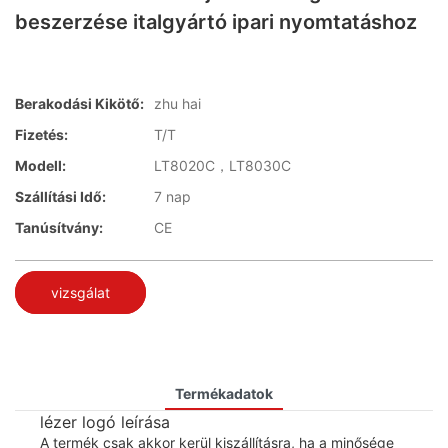
beszerzése italgyártó ipari nyomtatáshoz
Berakodási Kikötő:
zhu hai
Fizetés:
T/T
Modell:
LT8020C，LT8030C
Szállítási Idő:
7 nap
Tanúsítvány:
CE
vizsgálat
Termékadatok
lézer logó leírása
A termék csak akkor kerül kiszállításra, ha a minősége