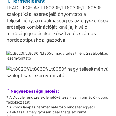
1. Termékleírás:
LEAD TECH Az LT8020F/LT8030F/LT8050F
száloptikás lézeres jelölőnyomtató a
teljesítmény, a rugalmasság és az egyszerűség
erőteljes kombinációját kínálja, kiváló
minőségű jelöléseket készítve és számos
hordozótípushoz igazodva.
*
Nagysebességű jelölés:
* A Dobule rendszerek lehetővé teszik az információk gyors
feldolgozását.
* A vörös lámpás helymeghatározó rendszer egyedi
kialakítása, amely gyorsan beállíthatja az irányt.