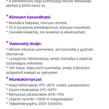
* A kétdimenziós nagy pontosságú lencse sebessége
elérheti a 8000 mm/s-ot.
*
Könnyen használható:
* Moduláris felépítés, könnyen érthető.
* 10,4 hüvelykes érintőképernyő, könnyen kezelhető.
* Zseniális kialakítás, kis területen is alkalmazható.
*
Vadonatúj dizájn:
* Minden irányban pormentes, ami biztosítja a gyártási
ütemtervet.
* Levegő/víz hűtőrendszer, amely biztosítja a stabil és
biztonságos működést.
* 180 fokos, teljes körű nyomtatás, amely különböző
szögekből kielégíti az igényeket.
*
Munkakörnyezet
* Külső hőmérséklet 0ºC~45ºC (relatív páratartalom)
* Üzemi hőmérséklet 0ºC~60ºC
* Környezeti páratartalom 45%~75%
* Légköri nyomás <2000 m magasságban
* Teljesítményigény 200V 5A/50Hz