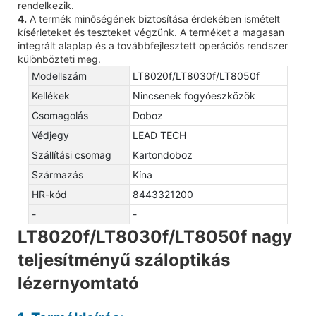
rendelkezik.
4.
A termék minőségének biztosítása érdekében ismételt
kísérleteket és teszteket végzünk. A terméket a magasan
integrált alaplap és a továbbfejlesztett operációs rendszer
különbözteti meg.
Modellszám
LT8020f/LT8030f/LT8050f
Kellékek
Nincsenek fogyóeszközök
Csomagolás
Doboz
Védjegy
LEAD TECH
Szállítási csomag
Kartondoboz
Származás
Kína
HR-kód
8443321200
-
-
LT8020f/LT8030f/LT8050f nagy
teljesítményű száloptikás
lézernyomtató