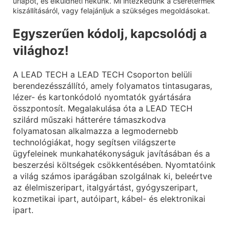
űrlapot, és elküldheti nekünk. Mi intézkedünk a cseretermék
kiszállításáról, vagy felajánljuk a szükséges megoldásokat.
Egyszerűen kódolj, kapcsolódj a
világhoz!
A LEAD TECH a LEAD TECH Csoporton belüli
berendezésszállító, amely folyamatos tintasugaras,
lézer- és kartonkódoló nyomtatók gyártására
összpontosít. Megalakulása óta a LEAD TECH
szilárd műszaki hátterére támaszkodva
folyamatosan alkalmazza a legmodernebb
technológiákat, hogy segítsen világszerte
ügyfeleinek munkahatékonyságuk javításában és a
beszerzési költségek csökkentésében. Nyomtatóink
a világ számos iparágában szolgálnak ki, beleértve
az élelmiszeripart, italgyártást, gyógyszeripart,
kozmetikai ipart, autóipart, kábel- és elektronikai
ipart.