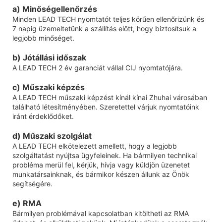
a) Minőségellenőrzés
Minden LEAD TECH nyomtatót teljes körűen ellenőrizünk és
7 napig üzemeltetünk a szállítás előtt, hogy biztosítsuk a
legjobb minőséget.
b) Jótállási időszak
A LEAD TECH 2 év garanciát vállal CIJ nyomtatójára.
c) Műszaki képzés
A LEAD TECH műszaki képzést kínál kínai Zhuhai városában
található létesítményében. Szeretettel várjuk nyomtatóink
iránt érdeklődőket.
d) Műszaki szolgálat
A LEAD TECH elkötelezett amellett, hogy a legjobb
szolgáltatást nyújtsa ügyfeleinek. Ha bármilyen technikai
probléma merül fel, kérjük, hívja vagy küldjön üzenetet
munkatársainknak, és bármikor készen állunk az Önök
segítségére.
e) RMA
Bármilyen problémával kapcsolatban kitöltheti az RMA