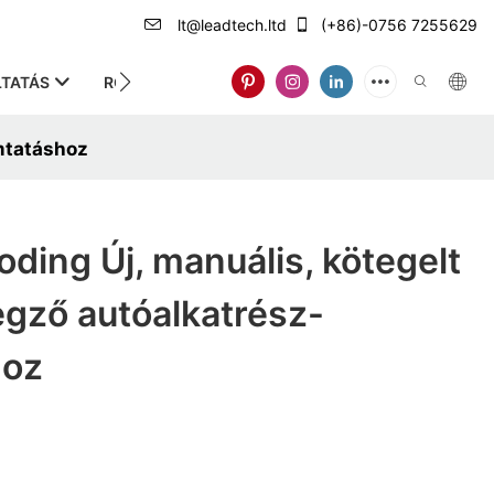
lt@leadtech.ltd
(+86)-0756 7255629
TATÁS
RÓLUNK
mtatáshoz
ding Új, manuális, kötegelt
gző autóalkatrész-
hoz