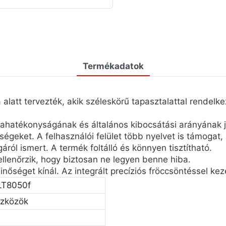
Termékadatok
latt tervezték, akik széleskörű tapasztalattal rendelke
atékonyságának és általános kibocsátási arányának javít
eket. A felhasználói felület több nyelvet is támogat, pé
ól ismert. A termék foltálló és könnyen tisztítható.
llenőrzik, hogy biztosan ne legyen benne hiba.
nőséget kínál. Az integrált precíziós fröccsöntéssel ke
LT8050f
szközök