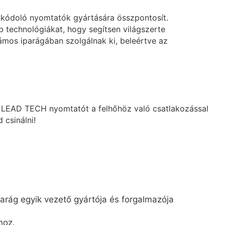
nkódoló nyomtatók gyártására összpontosít.
technológiákat, hogy segítsen világszerte
mos iparágában szolgálnak ki, beleértve az
es LEAD TECH nyomtatót a felhőhöz való csatlakozással
 csinálni!
arág egyik vezető gyártója és forgalmazója
hoz.