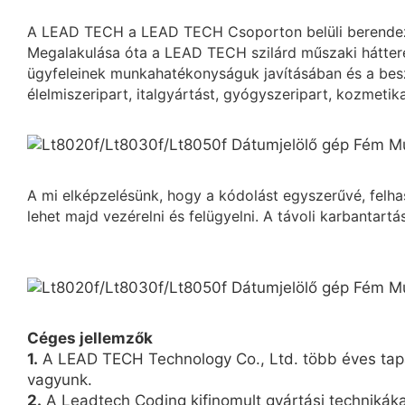
A LEAD TECH a LEAD TECH Csoporton belüli berendezés
Megalakulása óta a LEAD TECH szilárd műszaki hátter
ügyfeleinek munkahatékonyságuk javításában és a besz
élelmiszeripart, italgyártást, gyógyszeripart, kozmetikai
A mi elképzelésünk, hogy a kódolást egyszerűvé, felh
lehet majd vezérelni és felügyelni. A távoli karbantart
Céges jellemzők
1.
A LEAD TECH Technology Co., Ltd. több éves tapas
vagyunk.
2.
A Leadtech Coding kifinomult gyártási technikákat