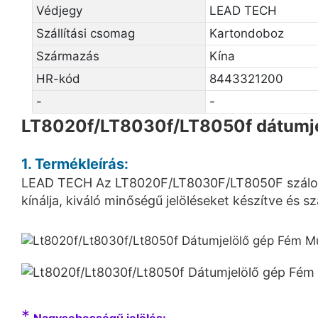
Védjegy
LEAD TECH
Szállítási csomag
Kartondoboz
Származás
Kína
HR-kód
8443321200
-
-
LT8020f/LT8030f/LT8050f dátumje
1. Termékleírás:
LEAD TECH Az LT8020F/LT8030F/LT8050F száloptik
kínálja, kiváló minőségű jelöléseket készítve és
*
Nagysebességű jelölés: