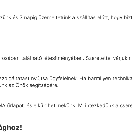
ünk és 7 napig üzemeltetünk a szállítás előtt, hogy biz
.
osában található létesítményében. Szeretettel várjuk n
zolgáltatást nyújtsa ügyfeleinek. Ha bármilyen technikai
unk az Önök segítségére.
A űrlapot, és elküldheti nekünk. Mi intézkedünk a cseret
lághoz!