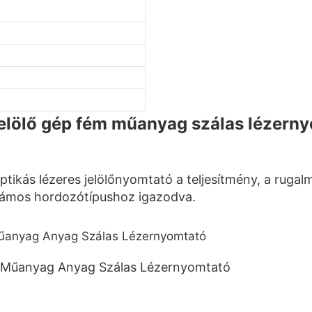
lölő gép fém műanyag szálas lézern
ás lézeres jelölőnyomtató a teljesítmény, a rugalm
 számos hordozótípushoz igazodva.