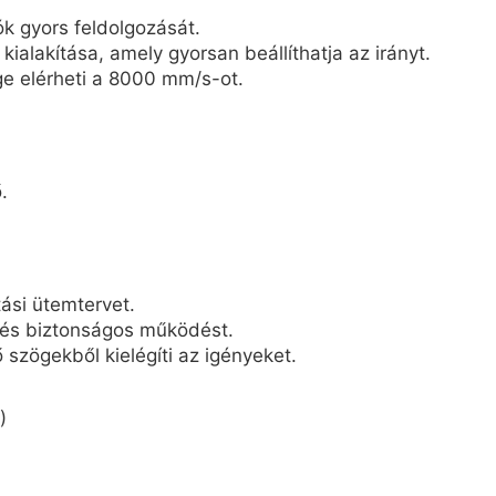
ók gyors feldolgozását.
alakítása, amely gyorsan beállíthatja az irányt.
e elérheti a 8000 mm/s-ot.
.
ási ütemtervet.
l és biztonságos működést.
 szögekből kielégíti az igényeket.
)