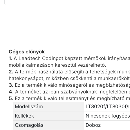
Céges előnyök
1.
A Leadtech Codingot képzett mérnökök irányítása a
mobilalkalmazáson keresztül vezérelhető.
2.
A termék használata elősegíti a tehetségek munkah
hatékonyságot, miközben csökkenti a munkaerőköltség
3.
Ez a termék kiváló minőségéről és megbízhatóságár
4.
A terméket az ipari szabványoknak megfelelően e
5.
Ez a termék kiváló teljesítményt és megbízható mi
Modellszám
LT8020f/LT8030f/
Kellékek
Nincsenek fogyóe
Csomagolás
Doboz