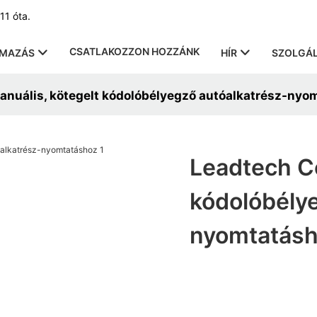
11 óta.
CSATLAKOZZON HOZZÁNK
LMAZÁS
HÍR
SZOLGÁL
anuális, kötegelt kódolóbélyegző autóalkatrész-nyo
Leadtech Co
kódolóbélye
nyomtatás