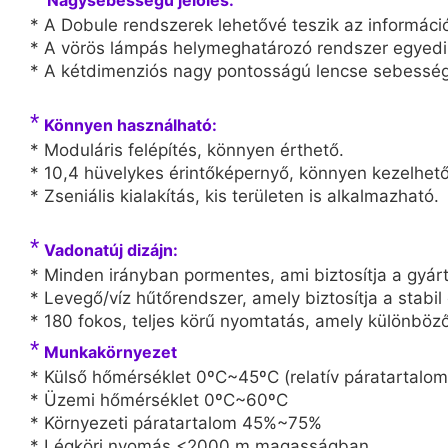
* A Dobule rendszerek lehetővé teszik az informáci
* A vörös lámpás helymeghatározó rendszer egyedi ki
* A kétdimenziós nagy pontosságú lencse sebesség
*
Könnyen használható:
* Moduláris felépítés, könnyen érthető.
* 10,4 hüvelykes érintőképernyő, könnyen kezelhető
* Zseniális kialakítás, kis területen is alkalmazható.
*
Vadonatúj dizájn:
* Minden irányban pormentes, ami biztosítja a gyárt
* Levegő/víz hűtőrendszer, amely biztosítja a stabi
* 180 fokos, teljes körű nyomtatás, amely különböző
*
Munkakörnyezet
* Külső hőmérséklet 0ºC~45ºC (relatív páratartalom
* Üzemi hőmérséklet 0ºC~60ºC
* Környezeti páratartalom 45%~75%
* Légköri nyomás <2000 m magasságban