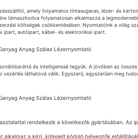
szállító, amely folyamatos tintasugaras, lézer- és karto
ére támaszkodva folyamatosan alkalmazza a legmodernebb 
erzési költségek csökkentésében. Nyomtatóink a világ szá
 ipart, autóipart, kábel- és elektronikai ipart.
asználóbaráttá és intelligenssé tegyük. A jövőben az össz
ási vezérlés láthatóvá válik. Egyszerű, egyszerűen meg tudod
ztalattal rendelkezik a következők gyártásában. Az ip
 alkalmaz a kézi, kötegelt kódoló bélyegzők előállításá