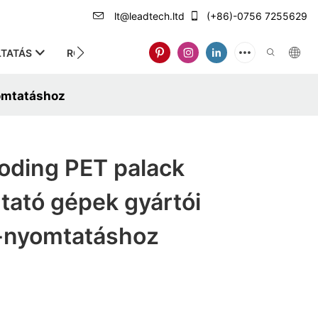
lt@leadtech.ltd
(+86)-0756 7255629
TATÁS
RÓLUNK
omtatáshoz
oding PET palack
ató gépek gyártói
-nyomtatáshoz