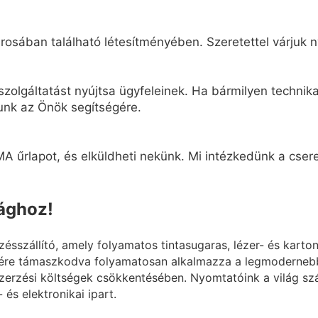
osában található létesítményében. Szeretettel várjuk n
zolgáltatást nyújtsa ügyfeleinek. Ha bármilyen technikai
unk az Önök segítségére.
A űrlapot, és elküldheti nekünk. Mi intézkedünk a cseret
lághoz!
szállító, amely folyamatos tintasugaras, lézer- és karto
ére támaszkodva folyamatosan alkalmazza a legmodernebb 
erzési költségek csökkentésében. Nyomtatóink a világ szá
 és elektronikai ipart.