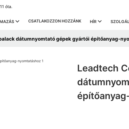
11 óta.
CSATLAKOZZON HOZZÁNK
LMAZÁS
HÍR
SZOLGÁL
palack dátumnyomtató gépek gyártói építőanyag-ny
Leadtech C
dátumnyomt
építőanyag