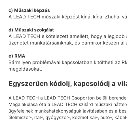
c) Műszaki képzés
A LEAD TECH műszaki képzést kínál kínai Zhuhai vár
d) Műszaki szolgálat
A LEAD TECH elkötelezett amellett, hogy a legjobb s
üzenetet munkatársainknak, és bármikor készen áll
e) RMA
Bármilyen problémával kapcsolatban kitöltheti az RM
megoldásokat.
Egyszerűen kódolj, kapcsolódj a vi
A LEAD TECH a LEAD TECH Csoporton belüli berendezés
Megalakulása óta a LEAD TECH szilárd műszaki hátter
ügyfeleinek munkahatékonyságuk javításában és a besz
élelmiszer-, ital-, gyógyszer-, kozmetikai-, autó-, kábel-