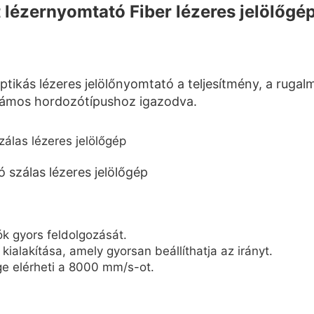
ézernyomtató Fiber lézeres jelölőgé
ás lézeres jelölőnyomtató a teljesítmény, a rugalm
 számos hordozótípushoz igazodva.
ók gyors feldolgozását.
alakítása, amely gyorsan beállíthatja az irányt.
e elérheti a 8000 mm/s-ot.