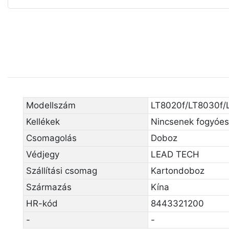
Modellszám
LT8020f/LT8030f/
Kellékek
Nincsenek fogyóe
Csomagolás
Doboz
Védjegy
LEAD TECH
Szállítási csomag
Kartondoboz
Származás
Kína
HR-kód
8443321200
-
-