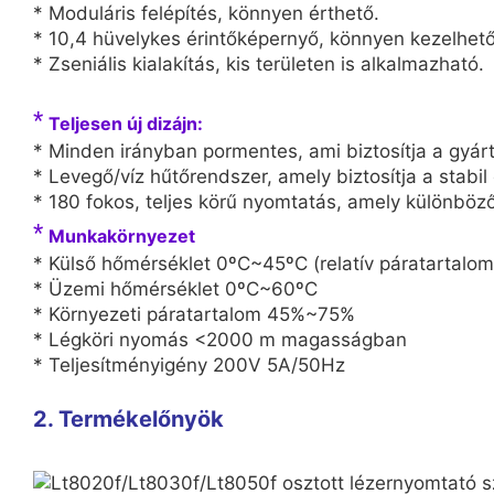
* Moduláris felépítés, könnyen érthető.
* 10,4 hüvelykes érintőképernyő, könnyen kezelhető
* Zseniális kialakítás, kis területen is alkalmazható.
*
Teljesen új dizájn:
* Minden irányban pormentes, ami biztosítja a gyárt
* Levegő/víz hűtőrendszer, amely biztosítja a stabi
* 180 fokos, teljes körű nyomtatás, amely különböző
*
Munkakörnyezet
* Külső hőmérséklet 0ºC~45ºC (relatív páratartalom
* Üzemi hőmérséklet 0ºC~60ºC
* Környezeti páratartalom 45%~75%
* Légköri nyomás <2000 m magasságban
* Teljesítményigény 200V 5A/50Hz
2. Termékelőnyök