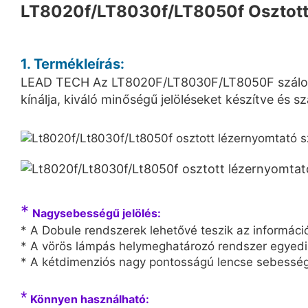
LT8020f/LT8030f/LT8050f Osztott l
1. Termékleírás:
LEAD TECH Az LT8020F/LT8030F/LT8050F száloptik
kínálja, kiváló minőségű jelöléseket készítve és
*
Nagysebességű jelölés:
* A Dobule rendszerek lehetővé teszik az informáci
* A vörös lámpás helymeghatározó rendszer egyedi ki
* A kétdimenziós nagy pontosságú lencse sebesség
*
Könnyen használható: