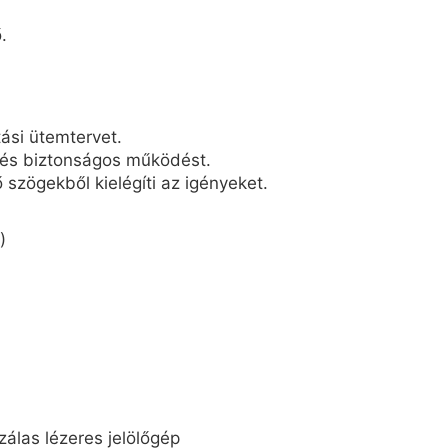
.
ási ütemtervet.
l és biztonságos működést.
 szögekből kielégíti az igényeket.
)