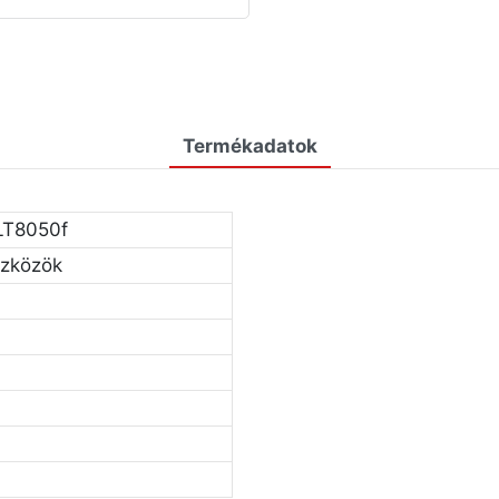
Termékadatok
LT8050f
szközök