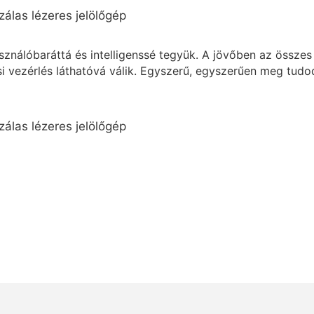
asználóbaráttá és intelligenssé tegyük. A jövőben az össz
ási vezérlés láthatóvá válik. Egyszerű, egyszerűen meg tudod