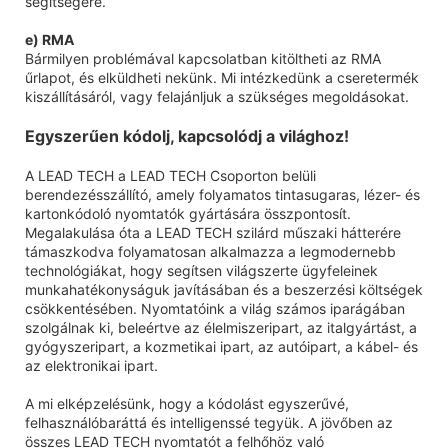
segítségére.
e) RMA
Bármilyen problémával kapcsolatban kitöltheti az RMA
űrlapot, és elküldheti nekünk. Mi intézkedünk a cseretermék
kiszállításáról, vagy felajánljuk a szükséges megoldásokat.
Egyszerűen kódolj, kapcsolódj a világhoz!
A LEAD TECH a LEAD TECH Csoporton belüli
berendezésszállító, amely folyamatos tintasugaras, lézer- és
kartonkódoló nyomtatók gyártására összpontosít.
Megalakulása óta a LEAD TECH szilárd műszaki hátterére
támaszkodva folyamatosan alkalmazza a legmodernebb
technológiákat, hogy segítsen világszerte ügyfeleinek
munkahatékonyságuk javításában és a beszerzési költségek
csökkentésében. Nyomtatóink a világ számos iparágában
szolgálnak ki, beleértve az élelmiszeripart, az italgyártást, a
gyógyszeripart, a kozmetikai ipart, az autóipart, a kábel- és
az elektronikai ipart.
A mi elképzelésünk, hogy a kódolást egyszerűvé,
felhasználóbaráttá és intelligenssé tegyük. A jövőben az
összes LEAD TECH nyomtatót a felhőhöz való