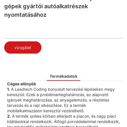
gépek gyártói autóalkatrészek
nyomtatásához
vizsgálat
Termékadatok
Céges előnyök
1.
A Leadtech Coding bonyolult tervezési lépéseken megy
keresztül. Ezek a problémameghatározás, az alapvető
igények meghatározása, az anyagelemzés, a részletes
tervezés és a rajz elkészítése. Ez a termék
mobilalkalmazáson keresztül vezérelhető.
2.
A termék széles körben elterjedt a piacon, és nagy piaci
kilátásokkal rendelkezik. Átfogó porvédelemmel rendelkezik,
így mindenféle műhelykörnyezetben használható.