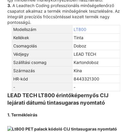
3.
A Leadtech Coding professzionális minőségellenőrző
csapatot alkalmaz a termék minőségének tesztelésére. Az
integrált precíziós fröccsöntéssel kezelt termék nagy
pontosságú.
Modellszám
LT800
Kellékek
Tinta
Csomagolás
Doboz
Védjegy
LEAD TECH
Szállítási csomag
Kartondoboz
Származás
Kína
HR-kód
8443321300
-
-
LEAD TECH LT800 érintőképernyős CIJ
lejárati dátumú tintasugaras nyomtató
1. Termékleírás