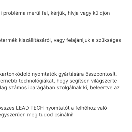
 probléma merül fel, kérjük, hívja vagy küldjön
ermék kiszállításáról, vagy felajánljuk a szükséges
kartonkódoló nyomtatók gyártására összpontosít.
rnebb technológiákat, hogy segítsen világszerte
ág számos iparágában szolgálnak ki, beleértve az
z összes LEAD TECH nyomtatót a felhőhöz való
, egyszerűen meg tudod csinálni!