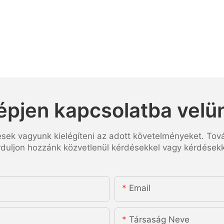
épjen kapcsolatba velü
esek vagyunk kielégíteni az adott követelményeket. Tov
rduljon hozzánk közvetlenül kérdésekkel vagy kérdésekk
Email
Társaság Neve