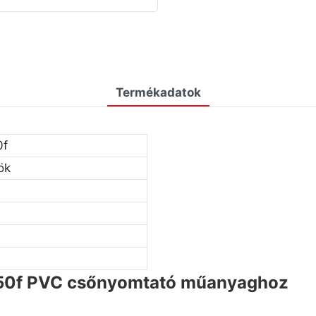
Termékadatok
0f
ök
50f PVC csőnyomtató műanyaghoz