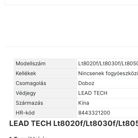
Modellszám
Lt8020f/Lt8030f/Lt805
Kellékek
Nincsenek fogyóeszköz
Csomagolás
Doboz
Védjegy
LEAD TECH
Származás
Kína
HR-kód
8443321200
LEAD TECH Lt8020f/Lt8030f/Lt80