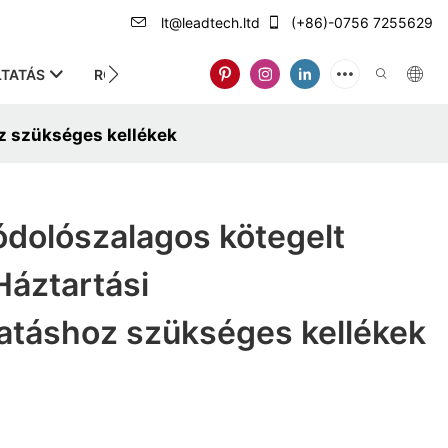
lt@leadtech.ltd
(+86)-0756 7255629
TATÁS
RÓLUNK
z szükséges kellékek
ódolószalagos kötegelt
Háztartási
atáshoz szükséges kellékek