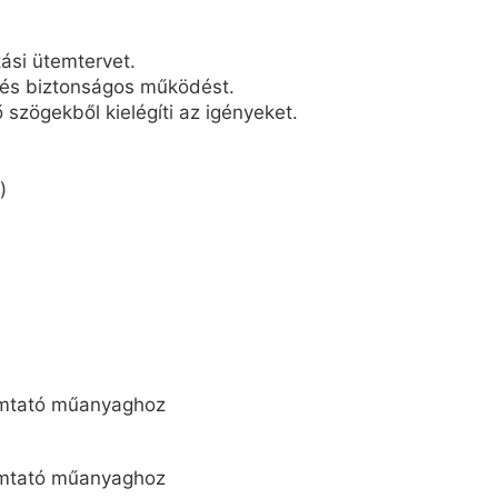
ási ütemtervet.
l és biztonságos működést.
 szögekből kielégíti az igényeket.
)