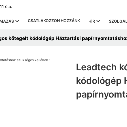
11 óta.
CSATLAKOZZON HOZZÁNK
LMAZÁS
HÍR
SZOLGÁL
gos kötegelt kódológép Háztartási papírnyomtatásho
Leadtech k
kódológép 
papírnyomt