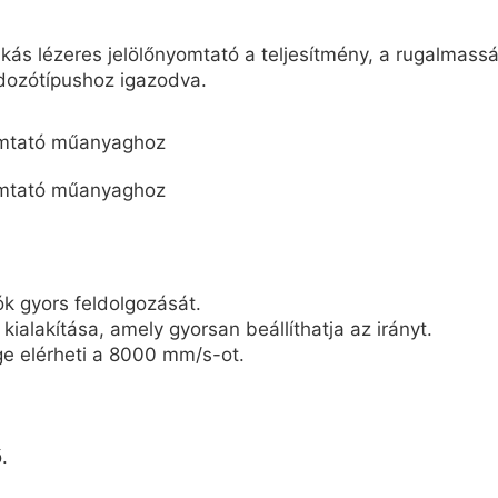
lézeres jelölőnyomtató a teljesítmény, a rugalmasság 
rdozótípushoz igazodva.
ók gyors feldolgozását.
alakítása, amely gyorsan beállíthatja az irányt.
e elérheti a 8000 mm/s-ot.
.