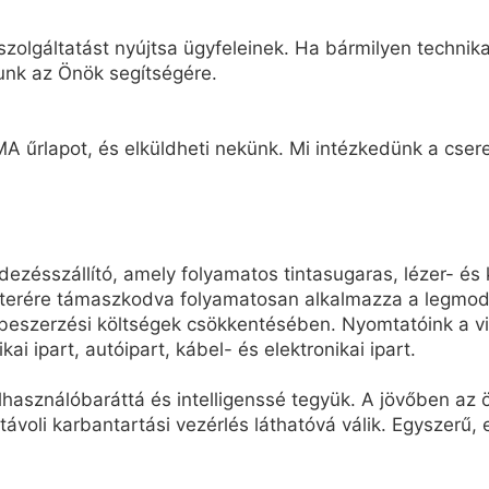
zolgáltatást nyújtsa ügyfeleinek. Ha bármilyen technikai
unk az Önök segítségére.
A űrlapot, és elküldheti nekünk. Mi intézkedünk a cseret
ésszállító, amely folyamatos tintasugaras, lézer- és 
terére támaszkodva folyamatosan alkalmazza a legmode
eszerzési költségek csökkentésében. Nyomtatóink a vil
kai ipart, autóipart, kábel- és elektronikai ipart.
elhasználóbaráttá és intelligenssé tegyük. A jövőben a
 távoli karbantartási vezérlés láthatóvá válik. Egyszerű