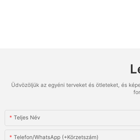
L
Üdvözöljük az egyéni terveket és ötleteket, és kép
fo
Teljes Név
Telefon/WhatsApp (+körzetszám)