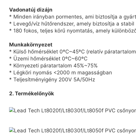
Vadonatúj dizájn
* Minden irányban pormentes, ami biztosítja a gyárt
* Levegő/víz hűtőrendszer, amely biztosítja a stabi
* 180 fokos, teljes körű nyomtatás, amely különböző
Munkakörnyezet
* Külső hőmérséklet 0ºC~45ºC (relatív páratartalom
* Üzemi hőmérséklet 0ºC~60ºC
* Környezeti páratartalom 45%~75%
* Légköri nyomás <2000 m magasságban
* Teljesítményigény 200V 5A/50Hz
2. Termékelőnyök