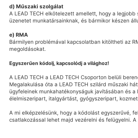
d) Műszaki szolgálat
A LEAD TECH elkötelezett amellett, hogy a legjobb s
üzenetet munkatársainknak, és bármikor készen áll
e) RMA
Bármilyen problémával kapcsolatban kitöltheti az RM
megoldásokat.
Egyszerűen kódolj, kapcsolódj a világhoz!
A LEAD TECH a LEAD TECH Csoporton belüli berendez
Megalakulása óta a LEAD TECH szilárd műszaki hát
ügyfeleinek munkahatékonyságuk javításában és a b
élelmiszeripart, italgyártást, gyógyszeripart, kozmeti
A mi elképzelésünk, hogy a kódolást egyszerűvé, f
csatlakozással lehet majd vezérelni és felügyelni. A