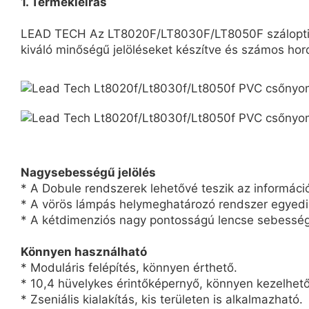
1. Termékleírás
LEAD TECH Az LT8020F/LT8030F/LT8050F száloptikás 
kiváló minőségű jelöléseket készítve és számos ho
Nagysebességű jelölés
* A Dobule rendszerek lehetővé teszik az informáci
* A vörös lámpás helymeghatározó rendszer egyedi ki
* A kétdimenziós nagy pontosságú lencse sebesség
Könnyen használható
* Moduláris felépítés, könnyen érthető.
* 10,4 hüvelykes érintőképernyő, könnyen kezelhető
* Zseniális kialakítás, kis területen is alkalmazható.