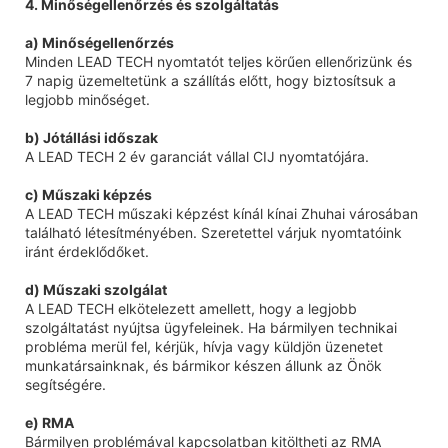
4. Minőségellenőrzés és szolgáltatás
a) Minőségellenőrzés
Minden LEAD TECH nyomtatót teljes körűen ellenőrizünk és
7 napig üzemeltetünk a szállítás előtt, hogy biztosítsuk a
legjobb minőséget.
b) Jótállási időszak
A LEAD TECH 2 év garanciát vállal CIJ nyomtatójára.
c) Műszaki képzés
A LEAD TECH műszaki képzést kínál kínai Zhuhai városában
található létesítményében. Szeretettel várjuk nyomtatóink
iránt érdeklődőket.
d) Műszaki szolgálat
A LEAD TECH elkötelezett amellett, hogy a legjobb
szolgáltatást nyújtsa ügyfeleinek. Ha bármilyen technikai
probléma merül fel, kérjük, hívja vagy küldjön üzenetet
munkatársainknak, és bármikor készen állunk az Önök
segítségére.
e) RMA
Bármilyen problémával kapcsolatban kitöltheti az RMA