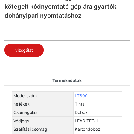
kötegelt kódnyomtató gép ára gyártók
dohányipari nyomtatáshoz
vizsgálat
Termékadatok
Modellszám
LT800
Kellékek
Tinta
Csomagolás
Doboz
Védjegy
LEAD TECH
Szállítási csomag
Kartondoboz