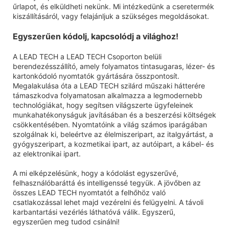
űrlapot, és elküldheti nekünk. Mi intézkedünk a cseretermék
kiszállításáról, vagy felajánljuk a szükséges megoldásokat.
Egyszerűen kódolj, kapcsolódj a világhoz!
A LEAD TECH a LEAD TECH Csoporton belüli
berendezésszállító, amely folyamatos tintasugaras, lézer- és
kartonkódoló nyomtatók gyártására összpontosít.
Megalakulása óta a LEAD TECH szilárd műszaki hátterére
támaszkodva folyamatosan alkalmazza a legmodernebb
technológiákat, hogy segítsen világszerte ügyfeleinek
munkahatékonyságuk javításában és a beszerzési költségek
csökkentésében. Nyomtatóink a világ számos iparágában
szolgálnak ki, beleértve az élelmiszeripart, az italgyártást, a
gyógyszeripart, a kozmetikai ipart, az autóipart, a kábel- és
az elektronikai ipart.
A mi elképzelésünk, hogy a kódolást egyszerűvé,
felhasználóbaráttá és intelligenssé tegyük. A jövőben az
összes LEAD TECH nyomtatót a felhőhöz való
csatlakozással lehet majd vezérelni és felügyelni. A távoli
karbantartási vezérlés láthatóvá válik. Egyszerű,
egyszerűen meg tudod csinálni!