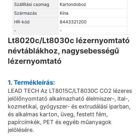
Szállítási csomag
Kartondoboz
Származás
Kína
HR-kód
8443321200
-
-
Lt8020c/Lt8030c lézernyomtató
névtáblákhoz, nagysebességű
lézernyomtató
1. Termékleírás:
LEAD TECH Az LT8015C/LT8030C CO2 lézeres
jelölőnyomtató alkalmazható élelmiszer-, ital-,
kozmetikai, gyógyszer- és extrudálási iparban,
és alkalmas karton, üveg, festett fém,
papírcímkék, PET és egyéb műanyagok
jelölésére.