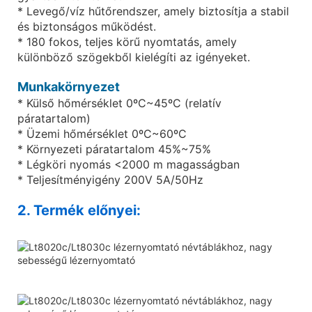
* Levegő/víz hűtőrendszer, amely biztosítja a stabil
és biztonságos működést.
* 180 fokos, teljes körű nyomtatás, amely
különböző szögekből kielégíti az igényeket.
Munkakörnyezet
* Külső hőmérséklet 0ºC~45ºC (relatív
páratartalom)
* Üzemi hőmérséklet 0ºC~60ºC
* Környezeti páratartalom 45%~75%
* Légköri nyomás <2000 m magasságban
* Teljesítményigény 200V 5A/50Hz
2. Termék előnyei: