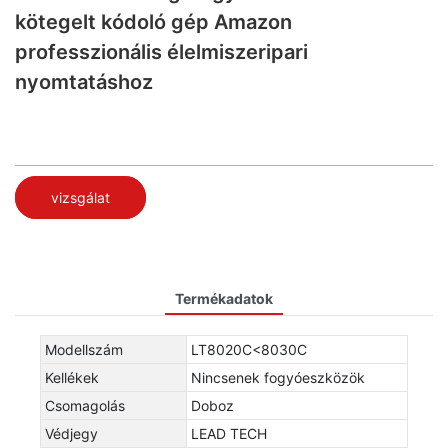
kötegelt kódoló gép Amazon
professzionális élelmiszeripari
nyomtatáshoz
vizsgálat
Termékadatok
Modellszám
LT8020C<8030C
Kellékek
Nincsenek fogyóeszközök
Csomagolás
Doboz
Védjegy
LEAD TECH