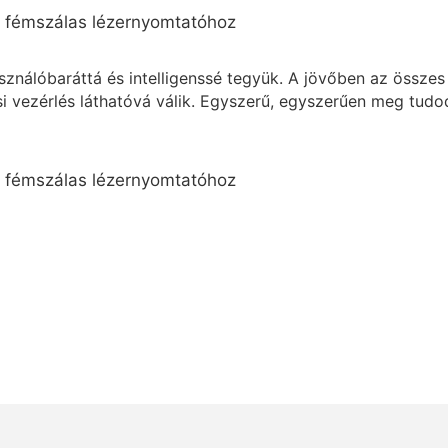
asználóbaráttá és intelligenssé tegyük. A jövőben az össz
ási vezérlés láthatóvá válik. Egyszerű, egyszerűen meg tudod