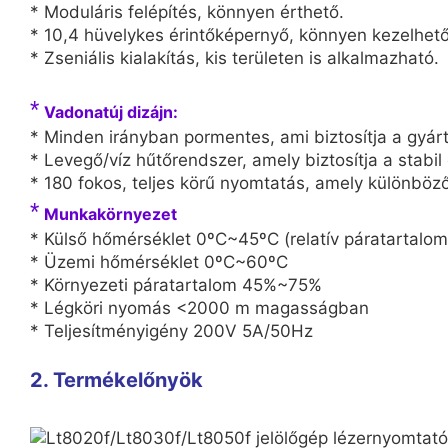
* Moduláris felépítés, könnyen érthető.
* 10,4 hüvelykes érintőképernyő, könnyen kezelhető
* Zseniális kialakítás, kis területen is alkalmazható.
*
Vadonatúj dizájn:
* Minden irányban pormentes, ami biztosítja a gyárt
* Levegő/víz hűtőrendszer, amely biztosítja a stabi
* 180 fokos, teljes körű nyomtatás, amely különböző
*
Munkakörnyezet
* Külső hőmérséklet 0ºC~45ºC (relatív páratartalom
* Üzemi hőmérséklet 0ºC~60ºC
* Környezeti páratartalom 45%~75%
* Légköri nyomás <2000 m magasságban
* Teljesítményigény 200V 5A/50Hz
2. Termékelőnyök