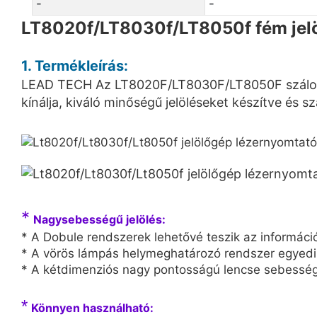
-
-
LT8020f/LT8030f/LT8050f fém jelö
1. Termékleírás:
LEAD TECH Az LT8020F/LT8030F/LT8050F száloptik
kínálja, kiváló minőségű jelöléseket készítve és
*
Nagysebességű jelölés:
* A Dobule rendszerek lehetővé teszik az informáci
* A vörös lámpás helymeghatározó rendszer egyedi ki
* A kétdimenziós nagy pontosságú lencse sebesség
*
Könnyen használható: