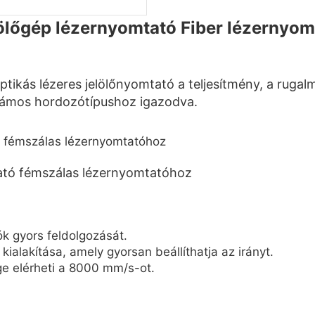
lőgép lézernyomtató Fiber lézernyom
ás lézeres jelölőnyomtató a teljesítmény, a rugalm
 számos hordozótípushoz igazodva.
ók gyors feldolgozását.
alakítása, amely gyorsan beállíthatja az irányt.
e elérheti a 8000 mm/s-ot.