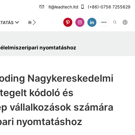
lt@leadtech.ltd
(+86)-0756 7255629
TATÁS
RÓLUNK
élelmiszeripari nyomtatáshoz
oding Nagykereskedelmi
tegelt kódoló és
p vállalkozások számára
pari nyomtatáshoz