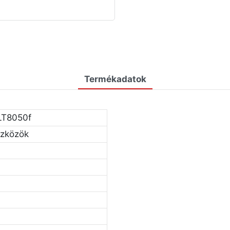
Termékadatok
LT8050f
szközök