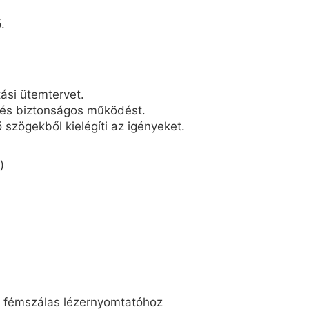
.
ási ütemtervet.
l és biztonságos működést.
 szögekből kielégíti az igényeket.
)