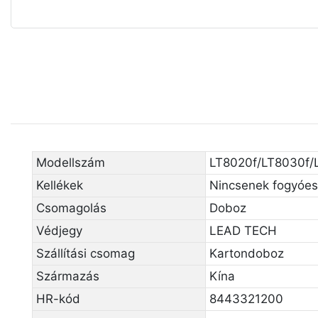
Modellszám
LT8020f/LT8030f/
Kellékek
Nincsenek fogyóe
Csomagolás
Doboz
Védjegy
LEAD TECH
Szállítási csomag
Kartondoboz
Származás
Kína
HR-kód
8443321200