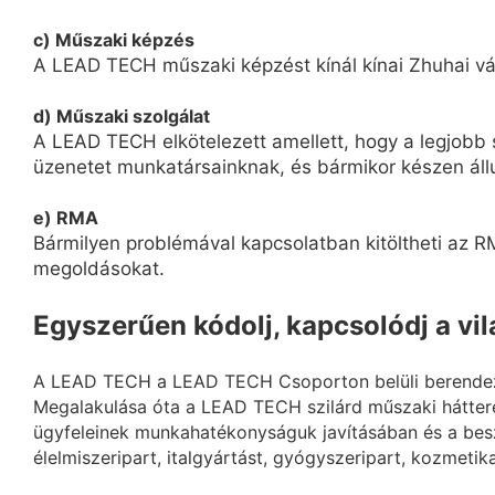
c) Műszaki képzés
A LEAD TECH műszaki képzést kínál kínai Zhuhai vár
d) Műszaki szolgálat
A LEAD TECH elkötelezett amellett, hogy a legjobb s
üzenetet munkatársainknak, és bármikor készen áll
e) RMA
Bármilyen problémával kapcsolatban kitöltheti az RM
megoldásokat.
Egyszerűen kódolj, kapcsolódj a vi
A LEAD TECH a LEAD TECH Csoporton belüli berendezés
Megalakulása óta a LEAD TECH szilárd műszaki hátter
ügyfeleinek munkahatékonyságuk javításában és a besz
élelmiszeripart, italgyártást, gyógyszeripart, kozmetikai