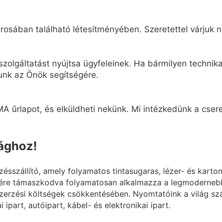
osában található létesítményében. Szeretettel várjuk n
zolgáltatást nyújtsa ügyfeleinek. Ha bármilyen technikai
unk az Önök segítségére.
A űrlapot, és elküldheti nekünk. Mi intézkedünk a cseret
lághoz!
szállító, amely folyamatos tintasugaras, lézer- és karto
ére támaszkodva folyamatosan alkalmazza a legmodernebb 
erzési költségek csökkentésében. Nyomtatóink a világ szá
 ipart, autóipart, kábel- és elektronikai ipart.