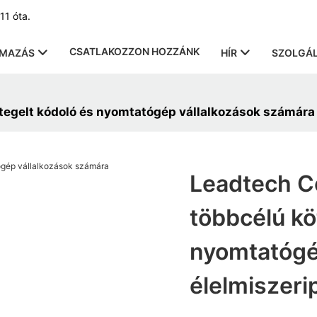
11 óta.
CSATLAKOZZON HOZZÁNK
LMAZÁS
HÍR
SZOLGÁL
egelt kódoló és nyomtatógép vállalkozások számára 
Leadtech C
többcélú kö
nyomtatógé
élelmiszeri