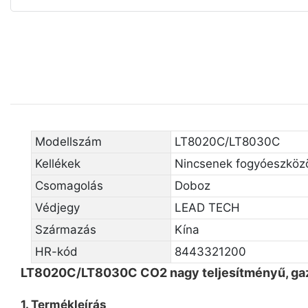
Modellszám
LT8020C/LT8030C
Kellékek
Nincsenek fogyóeszköz
Csomagolás
Doboz
Védjegy
LEAD TECH
Származás
Kína
HR-kód
8443321200
LT8020C/LT8030C CO2 nagy teljesítményű, gaz
1. Termékleírás