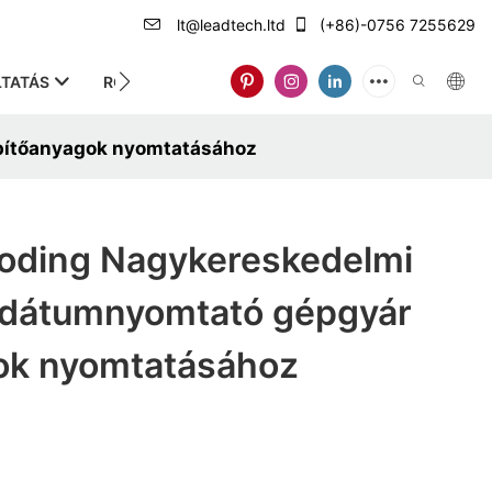
lt@leadtech.ltd
(+86)-0756 7255629
TATÁS
RÓLUNK
pítőanyagok nyomtatásához
oding Nagykereskedelmi
 dátumnyomtató gépgyár
ok nyomtatásához