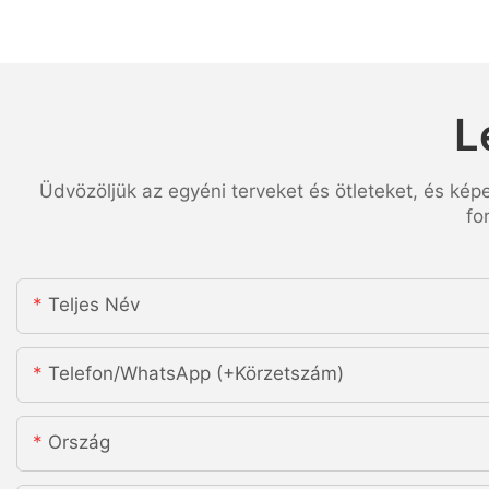
L
Üdvözöljük az egyéni terveket és ötleteket, és kép
fo
Teljes Név
Telefon/WhatsApp (+körzetszám)
Ország