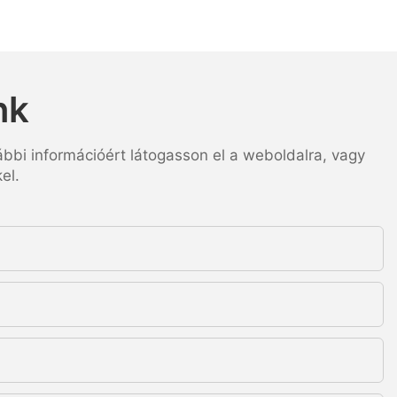
nk
ábbi információért látogasson el a weboldalra, vagy
el.