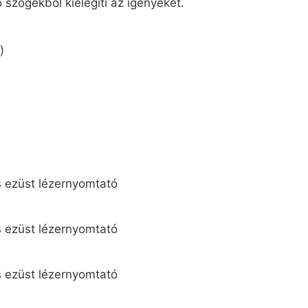
 szögekből kielégíti az igényeket.
)