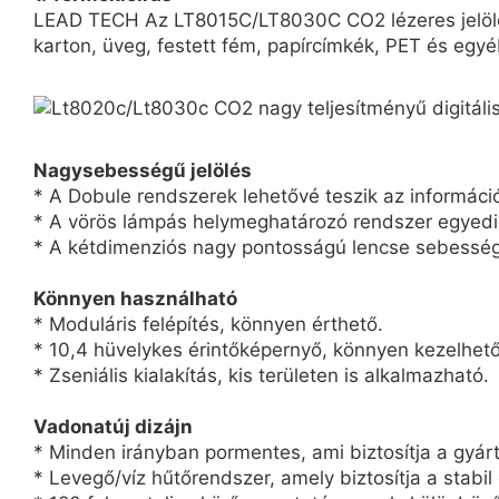
LEAD TECH Az LT8015C/LT8030C CO2 lézeres jelölőny
karton, üveg, festett fém, papírcímkék, PET és egy
Nagysebességű jelölés
* A Dobule rendszerek lehetővé teszik az informáci
* A vörös lámpás helymeghatározó rendszer egyedi ki
* A kétdimenziós nagy pontosságú lencse sebesség
Könnyen használható
* Moduláris felépítés, könnyen érthető.
* 10,4 hüvelykes érintőképernyő, könnyen kezelhető
* Zseniális kialakítás, kis területen is alkalmazható.
Vadonatúj dizájn
* Minden irányban pormentes, ami biztosítja a gyárt
* Levegő/víz hűtőrendszer, amely biztosítja a stabi