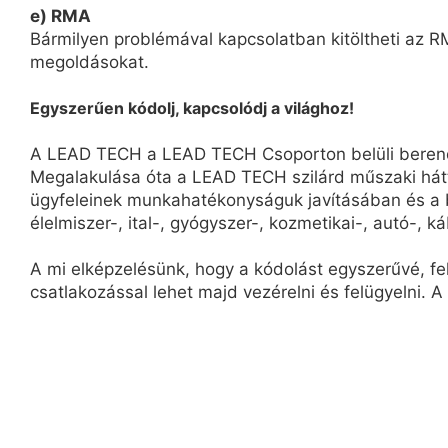
e) RMA
Bármilyen problémával kapcsolatban kitöltheti az RM
megoldásokat.
Egyszerűen kódolj, kapcsolódj a világhoz!
A LEAD TECH a LEAD TECH Csoporton belüli berendez
Megalakulása óta a LEAD TECH szilárd műszaki hát
ügyfeleinek munkahatékonyságuk javításában és a b
élelmiszer-, ital-, gyógyszer-, kozmetikai-, autó-, ká
A mi elképzelésünk, hogy a kódolást egyszerűvé, f
csatlakozással lehet majd vezérelni és felügyelni. A