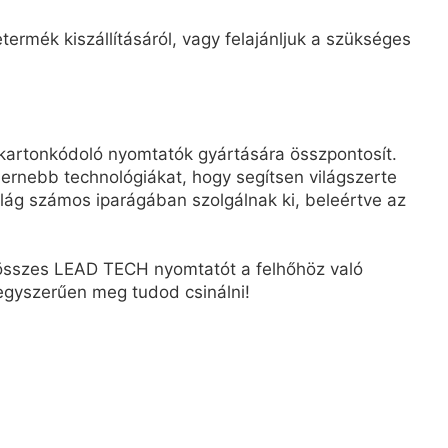
ermék kiszállításáról, vagy felajánljuk a szükséges
kartonkódoló nyomtatók gyártására összpontosít.
rnebb technológiákat, hogy segítsen világszerte
ág számos iparágában szolgálnak ki, beleértve az
z összes LEAD TECH nyomtatót a felhőhöz való
, egyszerűen meg tudod csinálni!