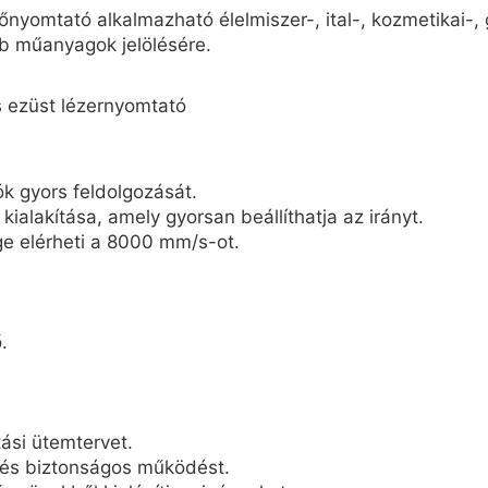
omtató alkalmazható élelmiszer-, ital-, kozmetikai-, g
éb műanyagok jelölésére.
ók gyors feldolgozását.
alakítása, amely gyorsan beállíthatja az irányt.
e elérheti a 8000 mm/s-ot.
.
ási ütemtervet.
l és biztonságos működést.