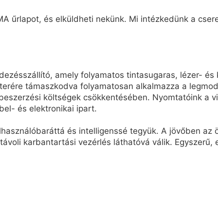
A űrlapot, és elküldheti nekünk. Mi intézkedünk a cseret
ésszállító, amely folyamatos tintasugaras, lézer- és 
terére támaszkodva folyamatosan alkalmazza a legmode
eszerzési költségek csökkentésében. Nyomtatóink a vil
bel- és elektronikai ipart.
elhasználóbaráttá és intelligenssé tegyük. A jövőben a
 távoli karbantartási vezérlés láthatóvá válik. Egyszerű