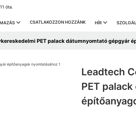
11 óta.
CSATLAKOZZON HOZZÁNK
LMAZÁS
HÍR
SZOLGÁL
ykereskedelmi PET palack dátumnyomtató gépgyár é
Leadtech C
PET palack
építőanyag