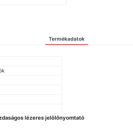
Termékadatok
ök
daságos lézeres jelölőnyomtató