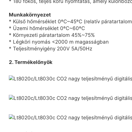
* 180 fokos, teljes körű nyomtatás, amely különböző
Munkakörnyezet
* Külső hőmérséklet 0ºC~45ºC (relatív páratartalom
* Üzemi hőmérséklet 0ºC~60ºC
* Környezeti páratartalom 45%~75%
* Légköri nyomás <2000 m magasságban
* Teljesítményigény 200V 5A/50Hz
2. Termékelőnyök