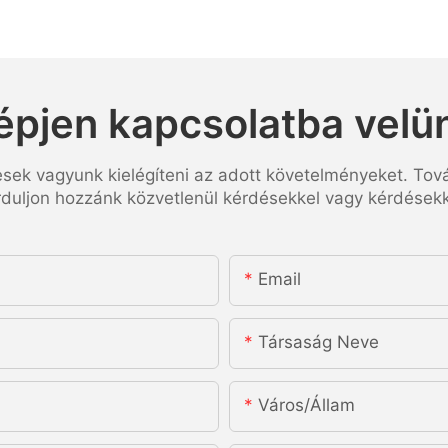
épjen kapcsolatba velü
esek vagyunk kielégíteni az adott követelményeket. Tov
rduljon hozzánk közvetlenül kérdésekkel vagy kérdésekk
Email
Társaság Neve
Város/állam