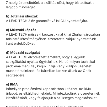
7 napig üzemeltetünk a szállítás előtt, hogy biztosítsuk a
legjobb minőséget.
b) Jótállási időszak
A LEAD TECH 2 év garanciát vállal CIJ nyomtatójára.
c) Műszaki képzés
A LEAD TECH műszaki képzést kínál kínai Zhuhai városában
található létesítményében. Szeretettel várjuk nyomtatóink
iránt érdeklődőket.
d) Műszaki szolgálat
A LEAD TECH elkötelezett amellett, hogy a legjobb
szolgáltatást nyújtsa ügyfeleinek. Ha bármilyen technikai
probléma merül fel, kérjük, hívja vagy küldjön üzenetet
munkatársainknak, és bármikor készen állunk az Önök
segítségére.
e) RMA
Bármilyen problémával kapcsolatban kitöltheti az RMA
űrlapot, és elküldheti nekünk. Mi intézkedünk a cseretermék
kiszállításáról, vagy felajánljuk a szükséges megoldásokat.