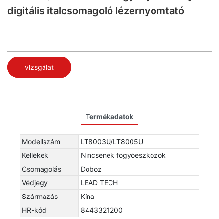
digitális italcsomagoló lézernyomtató
vizsgálat
Termékadatok
Modellszám
LT8003U/LT8005U
Kellékek
Nincsenek fogyóeszközök
Csomagolás
Doboz
Védjegy
LEAD TECH
Származás
Kína
HR-kód
8443321200