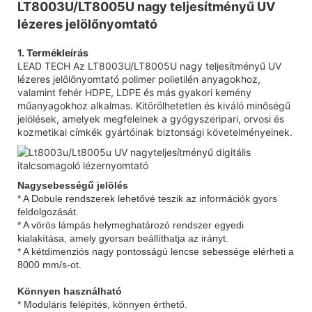
LT8003U/LT8005U nagy teljesítményű UV
lézeres jelölőnyomtató
1. Termékleírás
LEAD TECH Az LT8003U/LT8005U nagy teljesítményű UV
lézeres jelölőnyomtató polimer polietilén anyagokhoz,
valamint fehér HDPE, LDPE és más gyakori kemény
műanyagokhoz alkalmas. Kitörölhetetlen és kiváló minőségű
jelölések, amelyek megfelelnek a gyógyszeripari, orvosi és
kozmetikai címkék gyártóinak biztonsági követelményeinek.
Nagysebességű jelölés
* A Dobule rendszerek lehetővé teszik az információk gyors
feldolgozását.
* A vörös lámpás helymeghatározó rendszer egyedi
kialakítása, amely gyorsan beállíthatja az irányt.
* A kétdimenziós nagy pontosságú lencse sebessége elérheti a
8000 mm/s-ot.
Könnyen használható
* Moduláris felépítés, könnyen érthető.