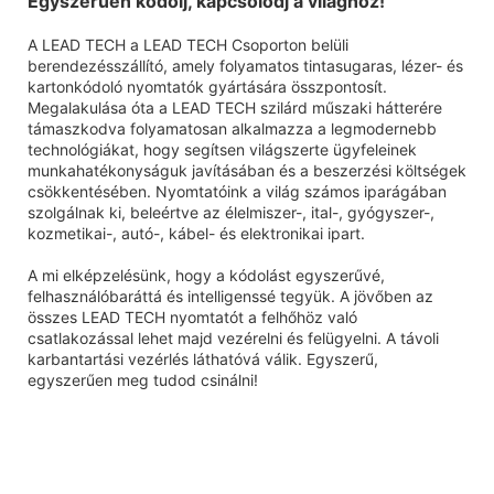
Egyszerűen kódolj, kapcsolódj a világhoz!
A LEAD TECH a LEAD TECH Csoporton belüli
berendezésszállító, amely folyamatos tintasugaras, lézer- és
kartonkódoló nyomtatók gyártására összpontosít.
Megalakulása óta a LEAD TECH szilárd műszaki hátterére
támaszkodva folyamatosan alkalmazza a legmodernebb
technológiákat, hogy segítsen világszerte ügyfeleinek
munkahatékonyságuk javításában és a beszerzési költségek
csökkentésében. Nyomtatóink a világ számos iparágában
szolgálnak ki, beleértve az élelmiszer-, ital-, gyógyszer-,
kozmetikai-, autó-, kábel- és elektronikai ipart.
A mi elképzelésünk, hogy a kódolást egyszerűvé,
felhasználóbaráttá és intelligenssé tegyük. A jövőben az
összes LEAD TECH nyomtatót a felhőhöz való
csatlakozással lehet majd vezérelni és felügyelni. A távoli
karbantartási vezérlés láthatóvá válik. Egyszerű,
egyszerűen meg tudod csinálni!