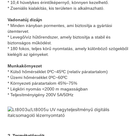
* 10,4 hüvelykes érintőképernyő, könnyen kezelhető.
* Zseniális kialakítás, kis területen is alkalmazható.
Vadonatúj dizájn
* Minden irányban pormentes, ami biztosítja a gyártási
ütemtervet.
* Levegő/víz hűtőrendszer, amely biztosítja a stabil és
biztonságos működést.
* 180 fokos, teljes körű nyomtatás, amely különböző szögekből
kielégíti az igényeket.
Munkakörnyezet
* Külső hőmérséklet 0ºC~45ºC (relatív páratartalom)
* Üzemi hőmérséklet 0ºC~60ºC
* Környezeti páratartalom 45%~75%
* Légköri nyomás <2000 m magasságban
* Teljesítményigény 200V 5A/50Hz
2. Termékelőnyök