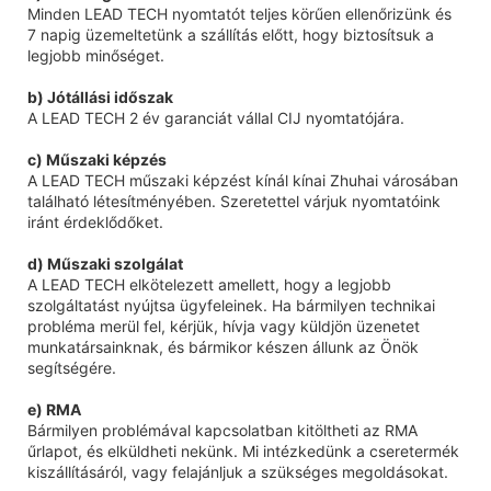
Minden LEAD TECH nyomtatót teljes körűen ellenőrizünk és
7 napig üzemeltetünk a szállítás előtt, hogy biztosítsuk a
legjobb minőséget.
b) Jótállási időszak
A LEAD TECH 2 év garanciát vállal CIJ nyomtatójára.
c) Műszaki képzés
A LEAD TECH műszaki képzést kínál kínai Zhuhai városában
található létesítményében. Szeretettel várjuk nyomtatóink
iránt érdeklődőket.
d) Műszaki szolgálat
A LEAD TECH elkötelezett amellett, hogy a legjobb
szolgáltatást nyújtsa ügyfeleinek. Ha bármilyen technikai
probléma merül fel, kérjük, hívja vagy küldjön üzenetet
munkatársainknak, és bármikor készen állunk az Önök
segítségére.
e) RMA
Bármilyen problémával kapcsolatban kitöltheti az RMA
űrlapot, és elküldheti nekünk. Mi intézkedünk a cseretermék
kiszállításáról, vagy felajánljuk a szükséges megoldásokat.