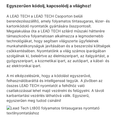
Egyszerűen kódolj, kapcsolódj a világhoz!
A LEAD TECH a LEAD TECH Csoporton belüli
berendezésszállító, amely folyamatos tintasugaras, lézer- és
kartonkódoló nyomtatók gyártására összpontosít.
Megalakulása óta a LEAD TECH szilárd műszaki hátterére
támaszkodva folyamatosan alkalmazza a legmodernebb
technológiákat, hogy segítsen világszerte ügyfeleinek
munkahatékonyságuk javításában és a beszerzési költségek
csökkentésében. Nyomtatóink a világ számos iparágában
szolgálnak ki, beleértve az élelmiszeripart, az italgyártást, a
gyógyszeripart, a kozmetikai ipart, az autóipart, a kábel- és
az elektronikai ipart.
A mi elképzelésünk, hogy a kódolást egyszerűvé,
felhasználóbaráttá és intelligenssé tegyük. A jövőben az
összes LEAD TECH nyomtatót a felhőhöz való
csatlakozással lehet majd vezérelni és felügyelni. A távoli
karbantartási vezérlés láthatóvá válik. Egyszerű,
egyszerűen meg tudod csinálni!