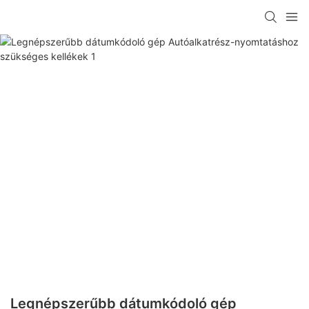
Legnépszerűbb dátumkódoló gép