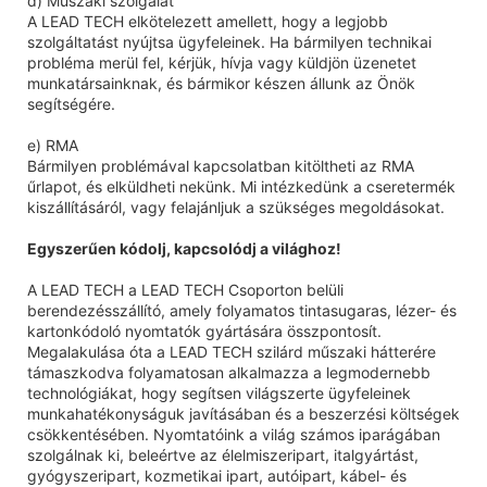
d) Műszaki szolgálat
A LEAD TECH elkötelezett amellett, hogy a legjobb
szolgáltatást nyújtsa ügyfeleinek. Ha bármilyen technikai
probléma merül fel, kérjük, hívja vagy küldjön üzenetet
munkatársainknak, és bármikor készen állunk az Önök
segítségére.
e) RMA
Bármilyen problémával kapcsolatban kitöltheti az RMA
űrlapot, és elküldheti nekünk. Mi intézkedünk a cseretermék
kiszállításáról, vagy felajánljuk a szükséges megoldásokat.
Egyszerűen kódolj, kapcsolódj a világhoz!
A LEAD TECH a LEAD TECH Csoporton belüli
berendezésszállító, amely folyamatos tintasugaras, lézer- és
kartonkódoló nyomtatók gyártására összpontosít.
Megalakulása óta a LEAD TECH szilárd műszaki hátterére
támaszkodva folyamatosan alkalmazza a legmodernebb
technológiákat, hogy segítsen világszerte ügyfeleinek
munkahatékonyságuk javításában és a beszerzési költségek
csökkentésében. Nyomtatóink a világ számos iparágában
szolgálnak ki, beleértve az élelmiszeripart, italgyártást,
gyógyszeripart, kozmetikai ipart, autóipart, kábel- és