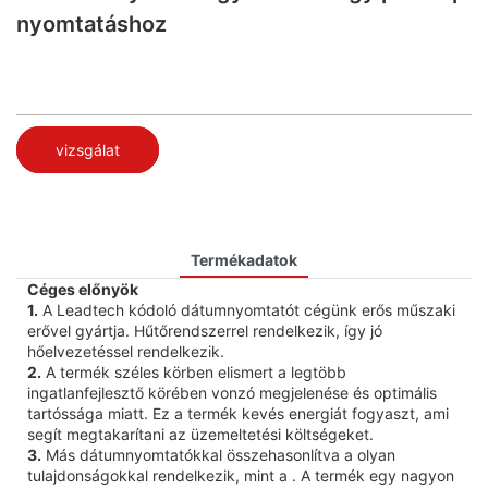
nyomtatáshoz
vizsgálat
Termékadatok
Céges előnyök
1.
A Leadtech kódoló dátumnyomtatót cégünk erős műszaki
erővel gyártja. Hűtőrendszerrel rendelkezik, így jó
hőelvezetéssel rendelkezik.
2.
A termék széles körben elismert a legtöbb
ingatlanfejlesztő körében vonzó megjelenése és optimális
tartóssága miatt. Ez a termék kevés energiát fogyaszt, ami
segít megtakarítani az üzemeltetési költségeket.
3.
Más dátumnyomtatókkal összehasonlítva a olyan
tulajdonságokkal rendelkezik, mint a . A termék egy nagyon