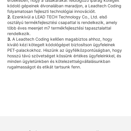
érdekében, hogy a tasakárakat feldolgozó iparág kötegelt
kódoló gépeinek élvonalában maradjon, a Leadtech Coding
folyamatosan fejleszti technológiai innovációit.
2.
Ezenkívül a LEAD TECH Technology Co., Ltd. első
osztályú termékfejlesztési csapattal is rendelkezik, amely
több éves meenjet m7 termékfejlesztési tapasztalattal
rendelkezik.
3.
A Leadtech Coding kellően magabiztos ahhoz, hogy
kiváló kézi kötegelt kódológépet biztosítson ügyfeleinek
PET-palackokhoz. Hiszünk az ügyfélközpontúságban, hogy
hosszú távú szövetséget kössünk értékes ügyfeleinkkel, és
minden ügyletünkben és kötelezettségvállalásunkban
rugalmasságot és etikát tartsunk fenn.