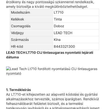
érzékeny és nagy pontosságú szkennerrel rendelkezik,
amely biztosítja a kiváló megkülönböztethetőséget.
Modellszám
LT710
Kellékek
Tinta
Csomagolás
Doboz
Védjegy
LEAD TECH
Származás
Kína
HR-kód
8443321300
LEAD TECH LT710 CIJ tintasugaras nyomtató lejárati
dátuma
1. Termékleírás
Az LT710-et kifejezetten az alapvető kódolási és gyártási
alkalmazásokhoz tervezték, számos iparágban. Rendkívül
felhasználóbarát felületet biztosít, és a termelési
hatékonyság javításáról és a költségmegtakarításról ismert.