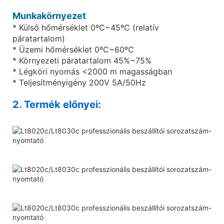
Munkakörnyezet
* Külső hőmérséklet 0ºC~45ºC (relatív
páratartalom)
* Üzemi hőmérséklet 0ºC~60ºC
* Környezeti páratartalom 45%~75%
* Légköri nyomás <2000 m magasságban
* Teljesítményigény 200V 5A/50Hz
2. Termék előnyei: