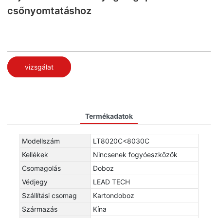
csőnyomtatáshoz
vizsgálat
Termékadatok
Modellszám
LT8020C<8030C
Kellékek
Nincsenek fogyóeszközök
Csomagolás
Doboz
Védjegy
LEAD TECH
Szállítási csomag
Kartondoboz
Származás
Kína