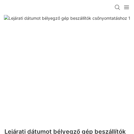
Lejárati dátumot bélyegző gép beszállítók