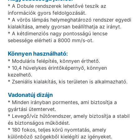
* A Dobule rendszerek lehetővé teszik az
információk gyors feldolgozását.
* A vörös lámpás helymeghatározó rendszer egyedi
kialakítása, amely gyorsan beállíthatja az irányt.
* A kétdimenziós nagy pontosságú lencse
sebessége elérheti a 8000 mm/s-ot.
Könnyen használható:
* Moduláris felépítés, könnyen érthető.
* 10,4 hüvelykes érintőképernyő, könnyen
kezelhető.
* Zseniális kialakítás, kis területen is alkalmazható.
Vadonatúj dizájn
* Minden irányban pormentes, ami biztosítja a
gyártási ütemtervet.
* Levegő/víz hűtőrendszer, amely biztosítja a stabil
és biztonságos működést.
* 180 fokos, teljes körű nyomtatás, amely
különböző szögekből kielégíti az igényeket.