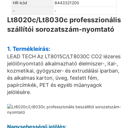
HR-kód
8443321200
-
-
Lt8020c/Lt8030c professzionális
szállítói sorozatszám-nyomtató
1. Termékleírás:
LEAD TECH Az LT8015C/LT8030C CO2 lézeres
jelölőnyomtató alkalmazható élelmiszer-, ital-,
kozmetikai, gyógyszer- és extrudálási iparban,
és alkalmas karton, üveg, festett fém,
papírcímkék, PET és egyéb műanyagok
jelölésére.
Nagysebességű jelölés: