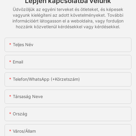
Lépjen kapcsolatba velünk
Üdvözöljük az egyéni terveket és ötleteket, és képesek
vagyunk kielégíteni az adott követelményeket. További
információért látogasson el a weboldalra, vagy forduljon
hozzánk közvetlenül kérdésekkel vagy kérdésekkel.
Teljes Név
Email
Telefon/WhatsApp (+körzetszám)
Társaság Neve
Ország
Város/állam