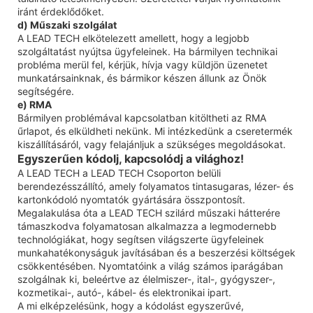
iránt érdeklődőket.
d) Műszaki szolgálat
A LEAD TECH elkötelezett amellett, hogy a legjobb
szolgáltatást nyújtsa ügyfeleinek. Ha bármilyen technikai
probléma merül fel, kérjük, hívja vagy küldjön üzenetet
munkatársainknak, és bármikor készen állunk az Önök
segítségére.
e) RMA
Bármilyen problémával kapcsolatban kitöltheti az RMA
űrlapot, és elküldheti nekünk. Mi intézkedünk a cseretermék
kiszállításáról, vagy felajánljuk a szükséges megoldásokat.
Egyszerűen kódolj, kapcsolódj a világhoz!
A LEAD TECH a LEAD TECH Csoporton belüli
berendezésszállító, amely folyamatos tintasugaras, lézer- és
kartonkódoló nyomtatók gyártására összpontosít.
Megalakulása óta a LEAD TECH szilárd műszaki hátterére
támaszkodva folyamatosan alkalmazza a legmodernebb
technológiákat, hogy segítsen világszerte ügyfeleinek
munkahatékonyságuk javításában és a beszerzési költségek
csökkentésében. Nyomtatóink a világ számos iparágában
szolgálnak ki, beleértve az élelmiszer-, ital-, gyógyszer-,
kozmetikai-, autó-, kábel- és elektronikai ipart.
A mi elképzelésünk, hogy a kódolást egyszerűvé,