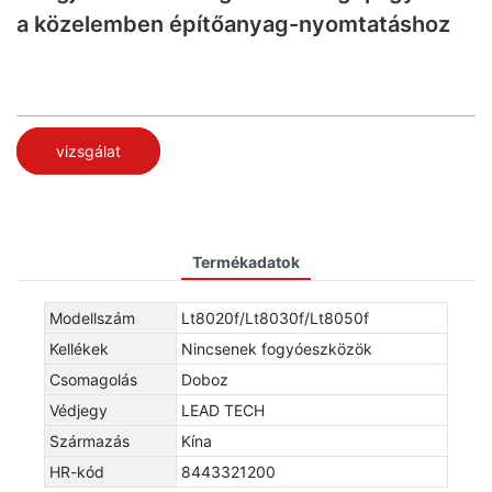
a közelemben építőanyag-nyomtatáshoz
vizsgálat
Termékadatok
Modellszám
Lt8020f/Lt8030f/Lt8050f
Kellékek
Nincsenek fogyóeszközök
Csomagolás
Doboz
Védjegy
LEAD TECH
Származás
Kína
HR-kód
8443321200