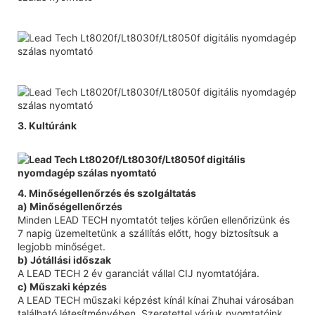
3. Kultúránk
4. Minőségellenőrzés és szolgáltatás
a) Minőségellenőrzés
Minden LEAD TECH nyomtatót teljes körűen ellenőrizünk és
7 napig üzemeltetünk a szállítás előtt, hogy biztosítsuk a
legjobb minőséget.
b) Jótállási időszak
A LEAD TECH 2 év garanciát vállal CIJ nyomtatójára.
c) Műszaki képzés
A LEAD TECH műszaki képzést kínál kínai Zhuhai városában
található létesítményében. Szeretettel várjuk nyomtatóink