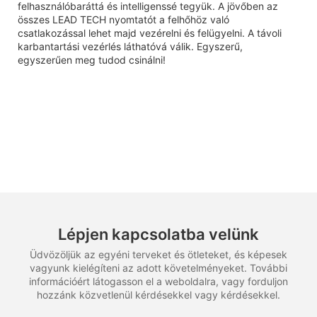
felhasználóbaráttá és intelligenssé tegyük. A jövőben az
összes LEAD TECH nyomtatót a felhőhöz való
csatlakozással lehet majd vezérelni és felügyelni. A távoli
karbantartási vezérlés láthatóvá válik. Egyszerű,
egyszerűen meg tudod csinálni!
Lépjen kapcsolatba velünk
Üdvözöljük az egyéni terveket és ötleteket, és képesek
vagyunk kielégíteni az adott követelményeket. További
információért látogasson el a weboldalra, vagy forduljon
hozzánk közvetlenül kérdésekkel vagy kérdésekkel.