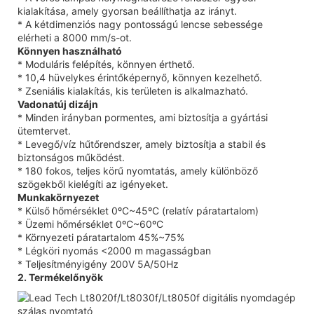
kialakítása, amely gyorsan beállíthatja az irányt.
* A kétdimenziós nagy pontosságú lencse sebessége
elérheti a 8000 mm/s-ot.
Könnyen használható
* Moduláris felépítés, könnyen érthető.
* 10,4 hüvelykes érintőképernyő, könnyen kezelhető.
* Zseniális kialakítás, kis területen is alkalmazható.
Vadonatúj dizájn
* Minden irányban pormentes, ami biztosítja a gyártási
ütemtervet.
* Levegő/víz hűtőrendszer, amely biztosítja a stabil és
biztonságos működést.
* 180 fokos, teljes körű nyomtatás, amely különböző
szögekből kielégíti az igényeket.
Munkakörnyezet
* Külső hőmérséklet 0ºC~45ºC (relatív páratartalom)
* Üzemi hőmérséklet 0ºC~60ºC
* Környezeti páratartalom 45%~75%
* Légköri nyomás <2000 m magasságban
* Teljesítményigény 200V 5A/50Hz
2. Termékelőnyök