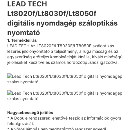
LEAD TECH
Lt8020f/Lt8030f/Lt8050f
digitális nyomdagép száloptikás
nyomtató
1. Termékleírás
LEAD TECH Az LT8020F/LT8030F/LT8050F száloptikás
lézeres jelölőnyomtató a teljesítmény, a rugalmasság és az
egyszerűség erőteljes kombinációját kínálja, kiváló minőségű
jelöléseket készítve és számos hordozótípushoz igazodva.
Nagysebességű jelölés
* A Dobule rendszerek lehetővé teszik az információk gyors
feldolgozását.
* A vörös lámpás helymeghatározó rendszer egyedi