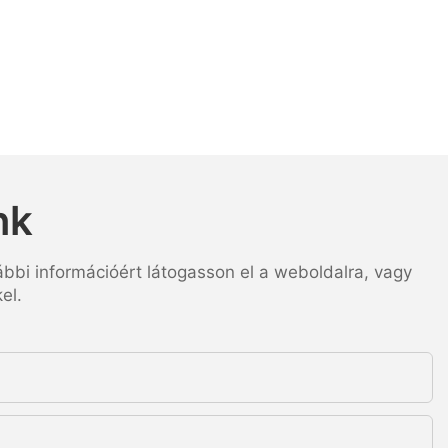
nk
ábbi információért látogasson el a weboldalra, vagy
el.