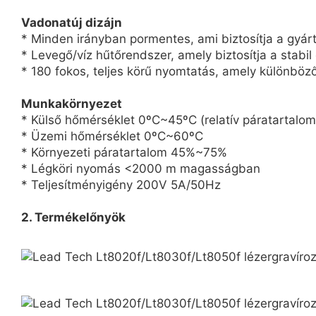
Vadonatúj dizájn
* Minden irányban pormentes, ami biztosítja a gyárt
* Levegő/víz hűtőrendszer, amely biztosítja a stabi
* 180 fokos, teljes körű nyomtatás, amely különböző
Munkakörnyezet
* Külső hőmérséklet 0ºC~45ºC (relatív páratartalom
* Üzemi hőmérséklet 0ºC~60ºC
* Környezeti páratartalom 45%~75%
* Légköri nyomás <2000 m magasságban
* Teljesítményigény 200V 5A/50Hz
2. Termékelőnyök