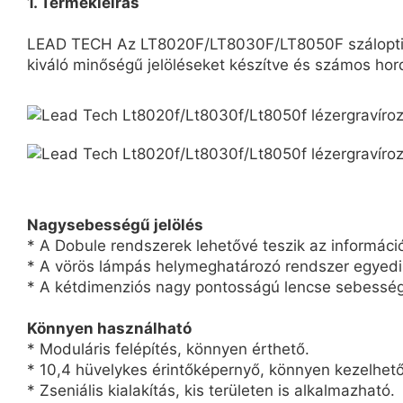
1. Termékleírás
LEAD TECH Az LT8020F/LT8030F/LT8050F száloptikás 
kiváló minőségű jelöléseket készítve és számos ho
Nagysebességű jelölés
* A Dobule rendszerek lehetővé teszik az informáci
* A vörös lámpás helymeghatározó rendszer egyedi ki
* A kétdimenziós nagy pontosságú lencse sebesség
Könnyen használható
* Moduláris felépítés, könnyen érthető.
* 10,4 hüvelykes érintőképernyő, könnyen kezelhető
* Zseniális kialakítás, kis területen is alkalmazható.