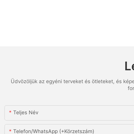
L
Üdvözöljük az egyéni terveket és ötleteket, és kép
fo
Teljes Név
Telefon/WhatsApp (+körzetszám)