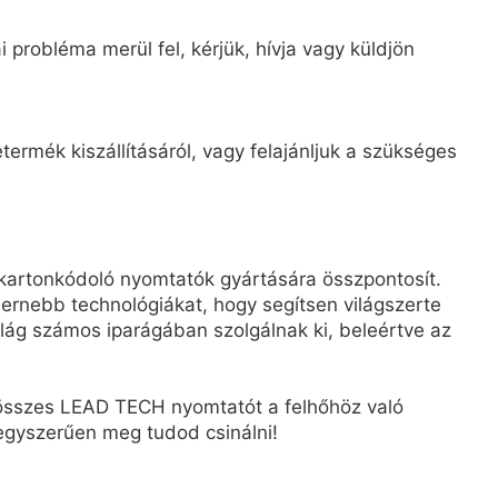
 probléma merül fel, kérjük, hívja vagy küldjön
ermék kiszállításáról, vagy felajánljuk a szükséges
kartonkódoló nyomtatók gyártására összpontosít.
rnebb technológiákat, hogy segítsen világszerte
ág számos iparágában szolgálnak ki, beleértve az
z összes LEAD TECH nyomtatót a felhőhöz való
, egyszerűen meg tudod csinálni!