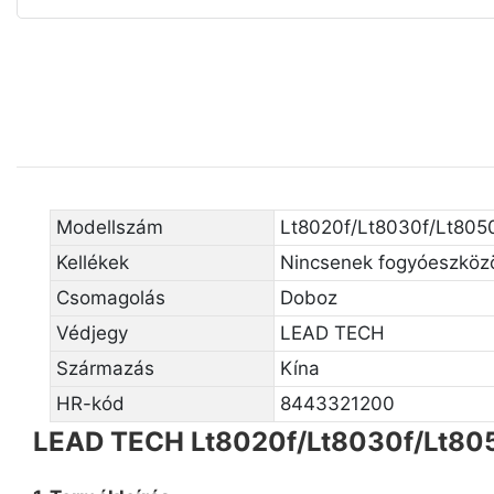
Modellszám
Lt8020f/Lt8030f/Lt805
Kellékek
Nincsenek fogyóeszköz
Csomagolás
Doboz
Védjegy
LEAD TECH
Származás
Kína
HR-kód
8443321200
LEAD TECH Lt8020f/Lt8030f/Lt805