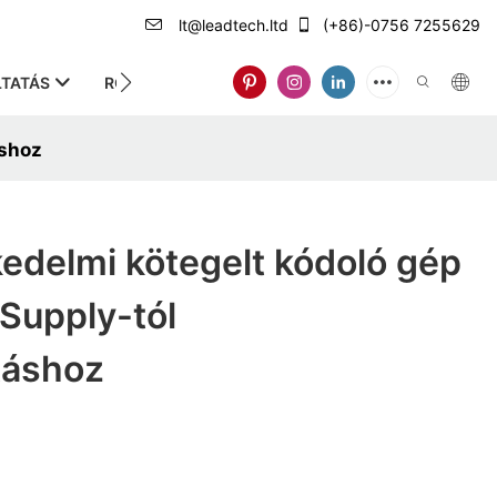
lt@leadtech.ltd
(+86)-0756 7255629
TATÁS
RÓLUNK
áshoz
edelmi kötegelt kódoló gép
Supply-tól
táshoz