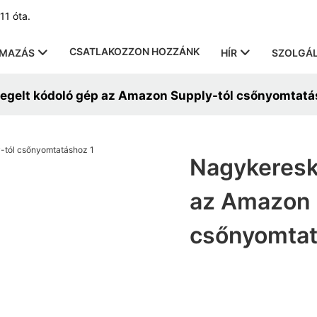
11 óta.
CSATLAKOZZON HOZZÁNK
LMAZÁS
HÍR
SZOLGÁL
egelt kódoló gép az Amazon Supply-tól csőnyomtat
Nagykeresk
az Amazon 
csőnyomta