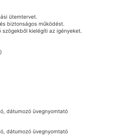
ási ütemtervet.
l és biztonságos működést.
 szögekből kielégíti az igényeket.
)