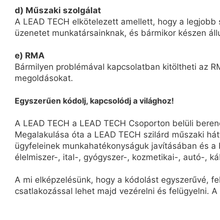
d) Műszaki szolgálat
A LEAD TECH elkötelezett amellett, hogy a legjobb s
üzenetet munkatársainknak, és bármikor készen áll
e) RMA
Bármilyen problémával kapcsolatban kitöltheti az RM
megoldásokat.
Egyszerűen kódolj, kapcsolódj a világhoz!
A LEAD TECH a LEAD TECH Csoporton belüli berendez
Megalakulása óta a LEAD TECH szilárd műszaki hát
ügyfeleinek munkahatékonyságuk javításában és a b
élelmiszer-, ital-, gyógyszer-, kozmetikai-, autó-, ká
A mi elképzelésünk, hogy a kódolást egyszerűvé, f
csatlakozással lehet majd vezérelni és felügyelni. A