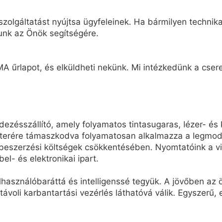
zolgáltatást nyújtsa ügyfeleinek. Ha bármilyen technikai
unk az Önök segítségére.
A űrlapot, és elküldheti nekünk. Mi intézkedünk a cseret
ésszállító, amely folyamatos tintasugaras, lézer- és 
terére támaszkodva folyamatosan alkalmazza a legmode
eszerzési költségek csökkentésében. Nyomtatóink a vil
bel- és elektronikai ipart.
elhasználóbaráttá és intelligenssé tegyük. A jövőben a
 távoli karbantartási vezérlés láthatóvá válik. Egyszerű