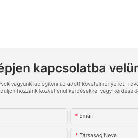
épjen kapcsolatba velü
esek vagyunk kielégíteni az adott követelményeket. Tov
rduljon hozzánk közvetlenül kérdésekkel vagy kérdésekk
Email
Társaság Neve