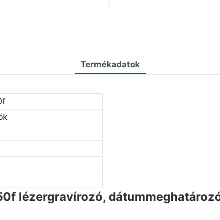
Termékadatok
0f
ök
0f lézergravírozó, dátummeghatároz