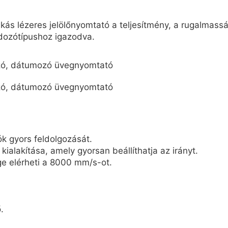
lézeres jelölőnyomtató a teljesítmény, a rugalmasság 
rdozótípushoz igazodva.
ók gyors feldolgozását.
alakítása, amely gyorsan beállíthatja az irányt.
e elérheti a 8000 mm/s-ot.
.