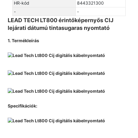
HR-kód
8443321300
-
-
LEAD TECH LT800 érintőképernyős CIJ
lejárati dátumú tintasugaras nyomtató
1. Termékleírás
Specifikációk: