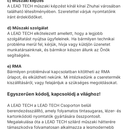
c) Műszaki képzés
A LEAD TECH műszaki képzést kínál kínai Zhuhai városában
található létesítményében. Szeretettel várjuk nyomtatóink
iránt érdeklődőket.
d) Műszaki szolgálat
A LEAD TECH elkötelezett amellett, hogy a legjobb
szolgáltatást nyújtsa ügyfeleinek. Ha bármilyen technikai
probléma merül fel, kérjük, hívja vagy küldjön üzenetet
munkatársainknak, és bármikor készen állunk az Önök
segítségére.
e) RMA
Bármilyen problémával kapcsolatban kitöltheti az RMA
űrlapot, és elküldheti nekünk. Mi intézkedünk a cseretermék
kiszállításáról, vagy felajánljuk a szükséges megoldásokat.
Egyszerűen kódolj, kapcsolódj a világhoz!
A LEAD TECH a LEAD TECH Csoporton belüli
berendezésszállító, amely folyamatos tintasugaras, lézer- és
kartonkódoló nyomtatók gyártására összpontosít.
Megalakulása óta a LEAD TECH szilárd műszaki hátterére
támaszkodva folyamatosan alkalmazza a legmodernebb