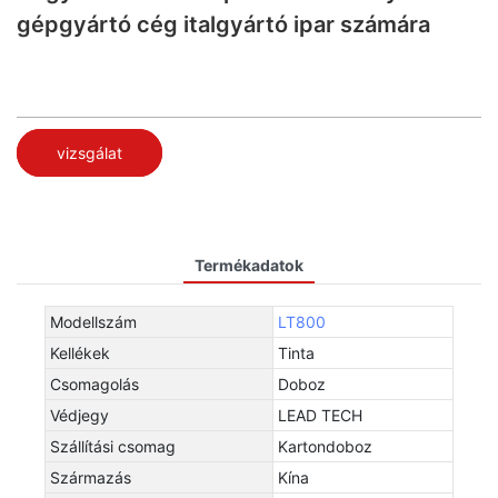
gépgyártó cég italgyártó ipar számára
vizsgálat
Termékadatok
Modellszám
LT800
Kellékek
Tinta
Csomagolás
Doboz
Védjegy
LEAD TECH
Szállítási csomag
Kartondoboz
Származás
Kína