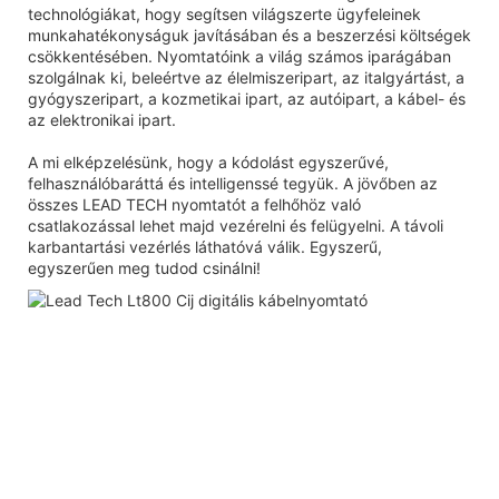
technológiákat, hogy segítsen világszerte ügyfeleinek
munkahatékonyságuk javításában és a beszerzési költségek
csökkentésében. Nyomtatóink a világ számos iparágában
szolgálnak ki, beleértve az élelmiszeripart, az italgyártást, a
gyógyszeripart, a kozmetikai ipart, az autóipart, a kábel- és
az elektronikai ipart.
A mi elképzelésünk, hogy a kódolást egyszerűvé,
felhasználóbaráttá és intelligenssé tegyük. A jövőben az
összes LEAD TECH nyomtatót a felhőhöz való
csatlakozással lehet majd vezérelni és felügyelni. A távoli
karbantartási vezérlés láthatóvá válik. Egyszerű,
egyszerűen meg tudod csinálni!