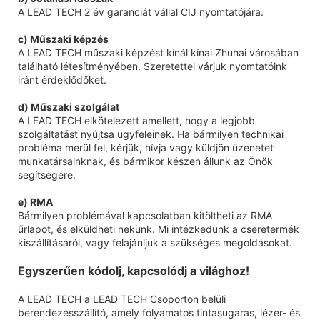
A LEAD TECH 2 év garanciát vállal CIJ nyomtatójára.
c) Műszaki képzés
A LEAD TECH műszaki képzést kínál kínai Zhuhai városában
található létesítményében. Szeretettel várjuk nyomtatóink
iránt érdeklődőket.
d) Műszaki szolgálat
A LEAD TECH elkötelezett amellett, hogy a legjobb
szolgáltatást nyújtsa ügyfeleinek. Ha bármilyen technikai
probléma merül fel, kérjük, hívja vagy küldjön üzenetet
munkatársainknak, és bármikor készen állunk az Önök
segítségére.
e) RMA
Bármilyen problémával kapcsolatban kitöltheti az RMA
űrlapot, és elküldheti nekünk. Mi intézkedünk a cseretermék
kiszállításáról, vagy felajánljuk a szükséges megoldásokat.
Egyszerűen kódolj, kapcsolódj a világhoz!
A LEAD TECH a LEAD TECH Csoporton belüli
berendezésszállító, amely folyamatos tintasugaras, lézer- és