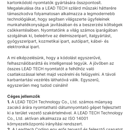
kartonkódoló nyomtatók gyártására összpontosít.
Megalakulása óta a LEAD TECH szilárd műszaki hátterére
támaszkodva folyamatosan alkalmazza a legmodernebb
technológiákat, hogy segítsen világszerte ügyfeleinek
munkahatékonyságuk javításában és a beszerzési költségek
csökkentésében. Nyomtatóink a világ számos iparágában
szolgálnak ki, beleértve az élelmiszeripart, italgyártást,
gyógyszeripart, kozmetikai ipart, autóipart, kábel- és
elektronikai ipart.
A mi elképzelésünk, hogy a kódolást egyszerűvé,
felhasználóbaráttá és intelligenssé tegyük. A jövőben az
összes LEAD TECH nyomtatót a felhőhöz való
csatlakozással lehet majd vezérelni és felügyelni. A távoli
karbantartási vezérlés láthatóvá válik. Egyszerű,
egyszerűen meg tudod csinálni!
Céges jellemzők
1.
A LEAD TECH Technology Co., Ltd. számos műanyag
zacskó árára nyomtatható dátumnyomtató gépet fejlesztett
ki a terület vezető szakértelmével. A LEAD TECH Technology
Co., Ltd. aktívan alkalmazza az ISO 14001
környezetközpontú irányítási rendszert.
2.
A Leadtech Coding egy erős tervező és fejlesztő csapatot