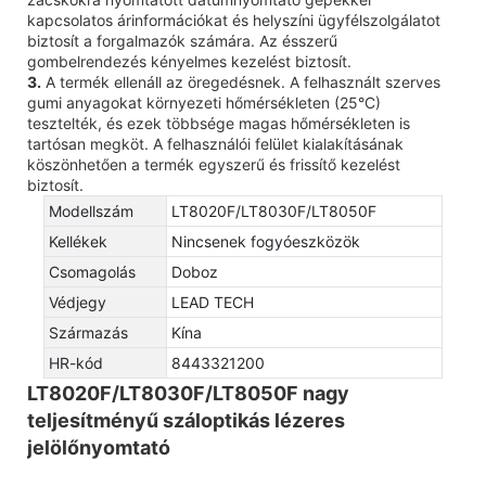
kapcsolatos árinformációkat és helyszíni ügyfélszolgálatot
biztosít a forgalmazók számára. Az ésszerű
gombelrendezés kényelmes kezelést biztosít.
3.
A termék ellenáll az öregedésnek. A felhasznált szerves
gumi anyagokat környezeti hőmérsékleten (25°C)
tesztelték, és ezek többsége magas hőmérsékleten is
tartósan megköt. A felhasználói felület kialakításának
köszönhetően a termék egyszerű és frissítő kezelést
biztosít.
Modellszám
LT8020F/LT8030F/LT8050F
Kellékek
Nincsenek fogyóeszközök
Csomagolás
Doboz
Védjegy
LEAD TECH
Származás
Kína
HR-kód
8443321200
LT8020F/LT8030F/LT8050F nagy
teljesítményű száloptikás lézeres
jelölőnyomtató