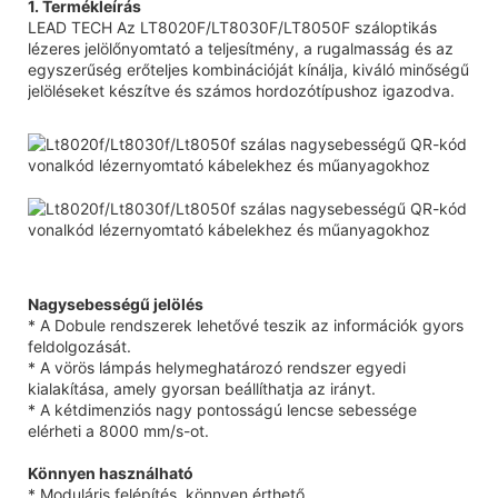
1. Termékleírás
LEAD TECH Az LT8020F/LT8030F/LT8050F száloptikás
lézeres jelölőnyomtató a teljesítmény, a rugalmasság és az
egyszerűség erőteljes kombinációját kínálja, kiváló minőségű
jelöléseket készítve és számos hordozótípushoz igazodva.
Nagysebességű jelölés
* A Dobule rendszerek lehetővé teszik az információk gyors
feldolgozását.
* A vörös lámpás helymeghatározó rendszer egyedi
kialakítása, amely gyorsan beállíthatja az irányt.
* A kétdimenziós nagy pontosságú lencse sebessége
elérheti a 8000 mm/s-ot.
Könnyen használható
* Moduláris felépítés, könnyen érthető.