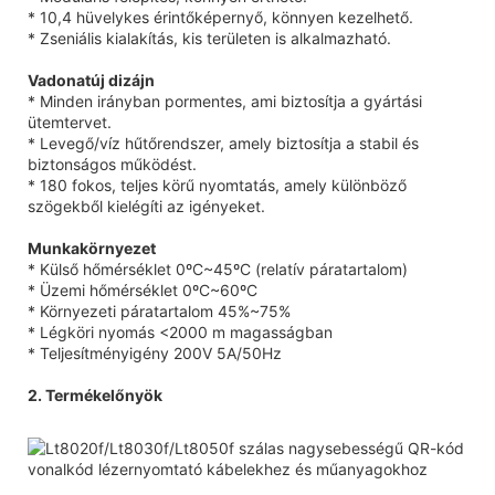
* 10,4 hüvelykes érintőképernyő, könnyen kezelhető.
* Zseniális kialakítás, kis területen is alkalmazható.
Vadonatúj dizájn
* Minden irányban pormentes, ami biztosítja a gyártási
ütemtervet.
* Levegő/víz hűtőrendszer, amely biztosítja a stabil és
biztonságos működést.
* 180 fokos, teljes körű nyomtatás, amely különböző
szögekből kielégíti az igényeket.
Munkakörnyezet
* Külső hőmérséklet 0ºC~45ºC (relatív páratartalom)
* Üzemi hőmérséklet 0ºC~60ºC
* Környezeti páratartalom 45%~75%
* Légköri nyomás <2000 m magasságban
* Teljesítményigény 200V 5A/50Hz
2. Termékelőnyök