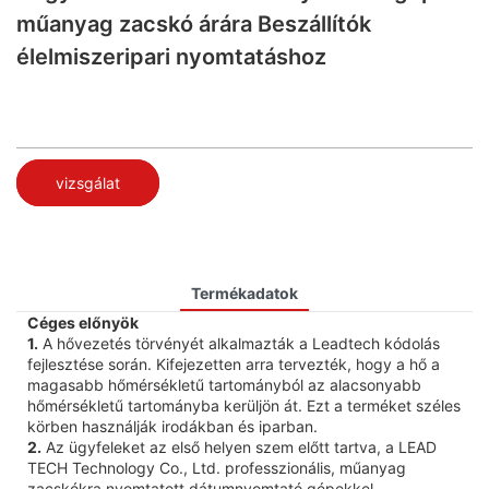
műanyag zacskó árára Beszállítók
élelmiszeripari nyomtatáshoz
vizsgálat
Termékadatok
Céges előnyök
1.
A hővezetés törvényét alkalmazták a Leadtech kódolás
fejlesztése során. Kifejezetten arra tervezték, hogy a hő a
magasabb hőmérsékletű tartományból az alacsonyabb
hőmérsékletű tartományba kerüljön át. Ezt a terméket széles
körben használják irodákban és iparban.
2.
Az ügyfeleket az első helyen szem előtt tartva, a LEAD
TECH Technology Co., Ltd. professzionális, műanyag
zacskókra nyomtatott dátumnyomtató gépekkel