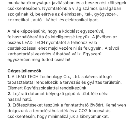
munkahatékonyságuk javításában és a beszerzési költségek
csökkentésében. Nyomtatóink a világ számos iparágában
szolgálnak ki, beleértve az élelmiszer-, ital-, gyógyszer-,
kozmetikai-, autó-, kábel- és elektronikai ipart.
A mi elképzelésünk, hogy a kódolást egyszerűvé,
felhasználóbaráttá és intelligenssé tegyük. A jövőben az
összes LEAD TECH nyomtatót a felhőhöz való
csatlakozással lehet majd vezérelni és felügyelni. A távoli
karbantartási vezérlés láthatóvá válik. Egyszerű,
egyszerűen meg tudod csinálni!
Céges jellemzők
1.
A LEAD TECH Technology Co., Ltd. sokéves átfogó
tapasztalattal rendelkezik a tervezés és gyártás területén.
Elismert ügyfélszolgálattal rendelkezünk.
2.
Lejárati dátumot bélyegző gépünk többféle célra
használható.
3.
Erőfeszítéseket teszünk a fenntartható jövőért. Keményen
dolgozunk a termelési hulladék és a CO2-kibocsátás
csökkentésén, hogy minimalizáljuk a lábnyomunkat.