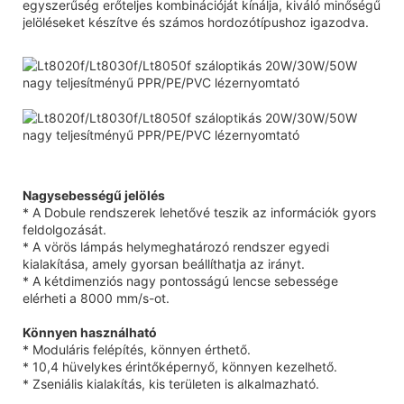
egyszerűség erőteljes kombinációját kínálja, kiváló minőségű
jelöléseket készítve és számos hordozótípushoz igazodva.
Nagysebességű jelölés
* A Dobule rendszerek lehetővé teszik az információk gyors
feldolgozását.
* A vörös lámpás helymeghatározó rendszer egyedi
kialakítása, amely gyorsan beállíthatja az irányt.
* A kétdimenziós nagy pontosságú lencse sebessége
elérheti a 8000 mm/s-ot.
Könnyen használható
* Moduláris felépítés, könnyen érthető.
* 10,4 hüvelykes érintőképernyő, könnyen kezelhető.
* Zseniális kialakítás, kis területen is alkalmazható.