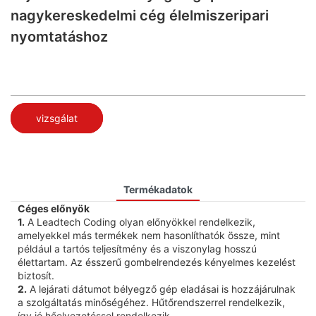
nagykereskedelmi cég élelmiszeripari
nyomtatáshoz
vizsgálat
Termékadatok
Céges előnyök
1.
A Leadtech Coding olyan előnyökkel rendelkezik,
amelyekkel más termékek nem hasonlíthatók össze, mint
például a tartós teljesítmény és a viszonylag hosszú
élettartam. Az ésszerű gombelrendezés kényelmes kezelést
biztosít.
2.
A lejárati dátumot bélyegző gép eladásai is hozzájárulnak
a szolgáltatás minőségéhez. Hűtőrendszerrel rendelkezik,
így jó hőelvezetéssel rendelkezik.