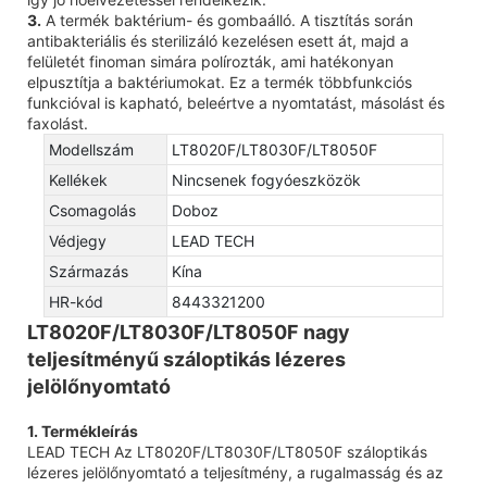
3.
A termék baktérium- és gombaálló. A tisztítás során
antibakteriális és sterilizáló kezelésen esett át, majd a
felületét finoman simára polírozták, ami hatékonyan
elpusztítja a baktériumokat. Ez a termék többfunkciós
funkcióval is kapható, beleértve a nyomtatást, másolást és
faxolást.
Modellszám
LT8020F/LT8030F/LT8050F
Kellékek
Nincsenek fogyóeszközök
Csomagolás
Doboz
Védjegy
LEAD TECH
Származás
Kína
HR-kód
8443321200
LT8020F/LT8030F/LT8050F nagy
teljesítményű száloptikás lézeres
jelölőnyomtató
1. Termékleírás
LEAD TECH Az LT8020F/LT8030F/LT8050F száloptikás
lézeres jelölőnyomtató a teljesítmény, a rugalmasság és az