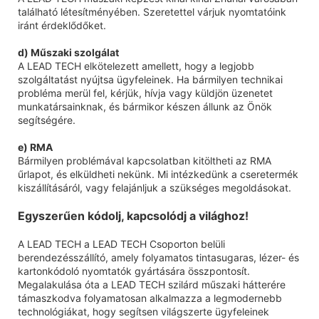
található létesítményében. Szeretettel várjuk nyomtatóink
iránt érdeklődőket.
d) Műszaki szolgálat
A LEAD TECH elkötelezett amellett, hogy a legjobb
szolgáltatást nyújtsa ügyfeleinek. Ha bármilyen technikai
probléma merül fel, kérjük, hívja vagy küldjön üzenetet
munkatársainknak, és bármikor készen állunk az Önök
segítségére.
e) RMA
Bármilyen problémával kapcsolatban kitöltheti az RMA
űrlapot, és elküldheti nekünk. Mi intézkedünk a cseretermék
kiszállításáról, vagy felajánljuk a szükséges megoldásokat.
Egyszerűen kódolj, kapcsolódj a világhoz!
A LEAD TECH a LEAD TECH Csoporton belüli
berendezésszállító, amely folyamatos tintasugaras, lézer- és
kartonkódoló nyomtatók gyártására összpontosít.
Megalakulása óta a LEAD TECH szilárd műszaki hátterére
támaszkodva folyamatosan alkalmazza a legmodernebb
technológiákat, hogy segítsen világszerte ügyfeleinek