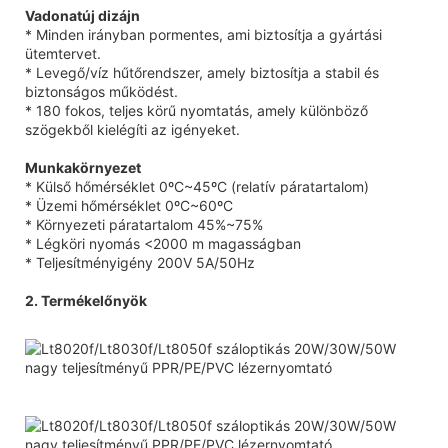
Vadonatúj dizájn
* Minden irányban pormentes, ami biztosítja a gyártási
ütemtervet.
* Levegő/víz hűtőrendszer, amely biztosítja a stabil és
biztonságos működést.
* 180 fokos, teljes körű nyomtatás, amely különböző
szögekből kielégíti az igényeket.
Munkakörnyezet
* Külső hőmérséklet 0ºC~45ºC (relatív páratartalom)
* Üzemi hőmérséklet 0ºC~60ºC
* Környezeti páratartalom 45%~75%
* Légköri nyomás <2000 m magasságban
* Teljesítményigény 200V 5A/50Hz
2. Termékelőnyök