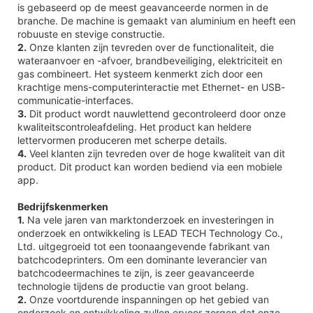
is gebaseerd op de meest geavanceerde normen in de
branche. De machine is gemaakt van aluminium en heeft een
robuuste en stevige constructie.
2.
Onze klanten zijn tevreden over de functionaliteit, die
wateraanvoer en -afvoer, brandbeveiliging, elektriciteit en
gas combineert. Het systeem kenmerkt zich door een
krachtige mens-computerinteractie met Ethernet- en USB-
communicatie-interfaces.
3.
Dit product wordt nauwlettend gecontroleerd door onze
kwaliteitscontroleafdeling. Het product kan heldere
lettervormen produceren met scherpe details.
4.
Veel klanten zijn tevreden over de hoge kwaliteit van dit
product. Dit product kan worden bediend via een mobiele
app.
Bedrijfskenmerken
1.
Na vele jaren van marktonderzoek en investeringen in
onderzoek en ontwikkeling is LEAD TECH Technology Co.,
Ltd. uitgegroeid tot een toonaangevende fabrikant van
batchcodeprinters. Om een ​​dominante leverancier van
batchcodeermachines te zijn, is zeer geavanceerde
technologie tijdens de productie van groot belang.
2.
Onze voortdurende inspanningen op het gebied van
onderzoek en ontwikkeling zullen ervoor zorgen dat onze