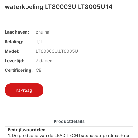
waterkoeling LT80003U LT8005U14
Laadhaven:
zhu hai
Betaling:
T/T
Model:
LT80003U,LT8005U
Levertijd:
7 dagen
Certificering:
CE
navraag
Productdetails
Bedrijfsvoordelen
1.
De productie van de LEAD TECH batchcode-printmachine