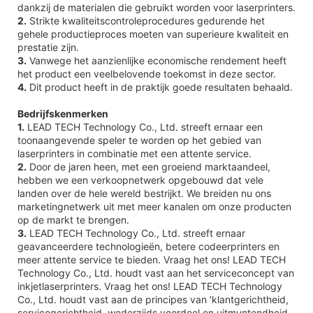
dankzij de materialen die gebruikt worden voor laserprinters.
2.
Strikte kwaliteitscontroleprocedures gedurende het
gehele productieproces moeten van superieure kwaliteit en
prestatie zijn.
3.
Vanwege het aanzienlijke economische rendement heeft
het product een veelbelovende toekomst in deze sector.
4.
Dit product heeft in de praktijk goede resultaten behaald.
Bedrijfskenmerken
1.
LEAD TECH Technology Co., Ltd. streeft ernaar een
toonaangevende speler te worden op het gebied van
laserprinters in combinatie met een attente service.
2.
Door de jaren heen, met een groeiend marktaandeel,
hebben we een verkoopnetwerk opgebouwd dat vele
landen over de hele wereld bestrijkt. We breiden nu ons
marketingnetwerk uit met meer kanalen om onze producten
op de markt te brengen.
3.
LEAD TECH Technology Co., Ltd. streeft ernaar
geavanceerdere technologieën, betere codeerprinters en
meer attente service te bieden. Vraag het ons! LEAD TECH
Technology Co., Ltd. houdt vast aan het serviceconcept van
inkjetlaserprinters. Vraag het ons! LEAD TECH Technology
Co., Ltd. houdt vast aan de principes van 'klantgerichtheid,
servicegerichtheid, wederzijds voordeel en uitmuntendheid