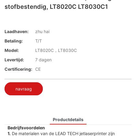
stofbestendig, LT8020C LT8030C1
Laadhaven:
zhu hai
Betaling:
T/T
Model:
LT8020C，LT8030C
Levertijd:
7 dagen
Certificering:
CE
navraag
Productdetails
Bedrijfsvoordelen
1.
De materialen van de LEAD TECH jetlaserprinter zijn