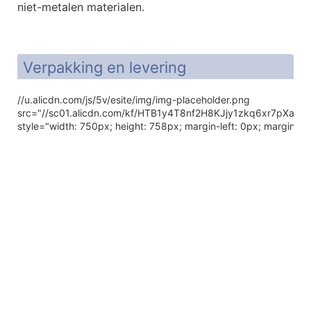
niet-metalen materialen.
Verpakking en levering
//u.alicdn.com/js/5v/esite/img/img-placeholder.png
src="//sc01.alicdn.com/kf/HTB1y4T8nf2H8KJjy1zkq6xr7pXaI/
style="width: 750px; height: 758px; margin-left: 0px; margin-to