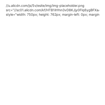
//u.alicdn.com/js/5v/esite/img/img-placeholder.png
src="//sc01.alicdn.com/kf/HTB1ihYnn3vD8KJjy0Flq6ygBFXaA/
style="width: 750px; height: 762px; margin-left: 0px; margin-to