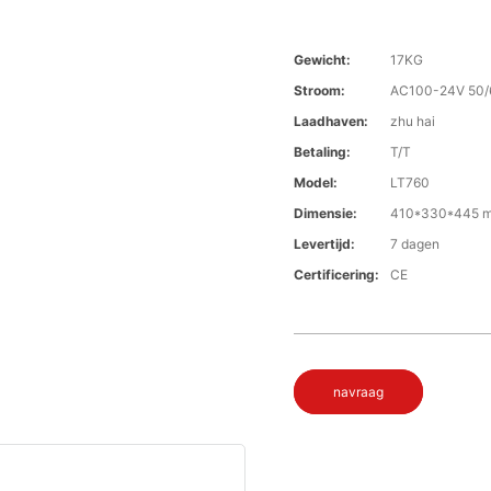
Gewicht:
17KG
Stroom:
AC100-24V 50/
Laadhaven:
zhu hai
Betaling:
T/T
Model:
LT760
Dimensie:
410*330*445 
Levertijd:
7 dagen
Certificering:
CE
navraag