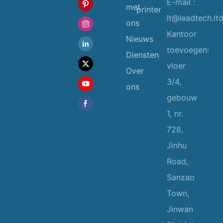
E-mail :
met
printer
lt@leadtech.lt
ons
Kantoor
Nieuws
toevoegen:
Diensten
vloer
Over
3/4,
ons
gebouw
1, nr.
728,
Jinhu
Road,
Sanzao
Town,
Jinwan