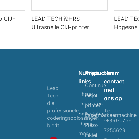
o CIJ-
LEAD TECH i9HRS
LEAD TE
Ultrasnelle CIJ-printer
Hogesnel
Nuttige
Producten
Neem
links
contact
Continue
Lead
met
Thuis
inkjet
Tech
ons op
die
Producten
printer
Tel:
professionele
Sollicitatie
Lasermarkeermachine
coderingsoplossingen
(+86)-0756
Doe
Piëzo
biedt
7255629
mee
inkjet