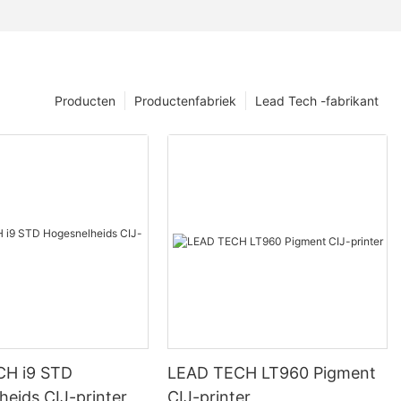
Producten
Productenfabriek
Lead Tech -fabrikant
CH i9 STD
LEAD TECH LT960 Pigment
heids CIJ-printer
CIJ-printer