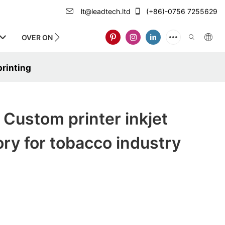
lt@leadtech.ltd
(+86)-0756 7255629
OVER ONS
printing
Custom printer inkjet
ory for tobacco industry