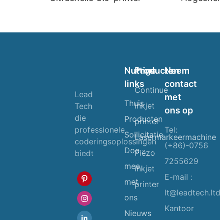
Nuttige
Producten
Neem
links
contact
Continue
Lead
met
Thuis
inkjet
Tech
ons op
die
Producten
printer
Tel:
professionele
Sollicitatie
Lasermarkeermachine
coderingsoplossingen
(+86)-0756
Doe
Piëzo
biedt
7255629
mee
inkjet
E-mail :
met
printer
lt@leadtech.lt
ons
Kantoor
Nieuws