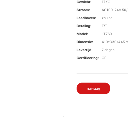
Gewicht:
17KG
Stroom:
AC100-24V 50/
Laadhaven:
zhu hai
Betaling:
T/T
Model:
LT760
Dimensie:
410*330*445 
Levertijd:
7 dagen
Certificering:
CE
navraag