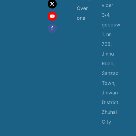
vloer
Over
3/4,
ons
gebouw
1, nr.
728,
Jinhu
Road,
Sanzao
Town,
Jinwan
District,
Zhuhai
City