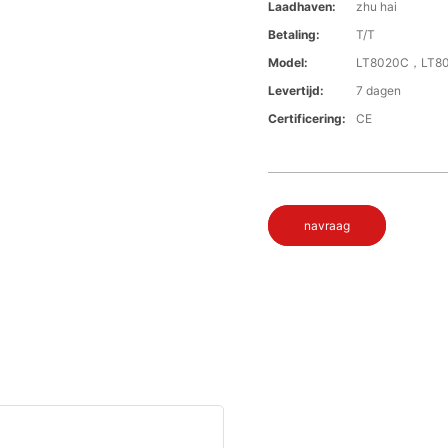
Laadhaven:
zhu hai
Betaling:
T/T
Model:
LT8020C，LT8
Levertijd:
7 dagen
Certificering:
CE
navraag