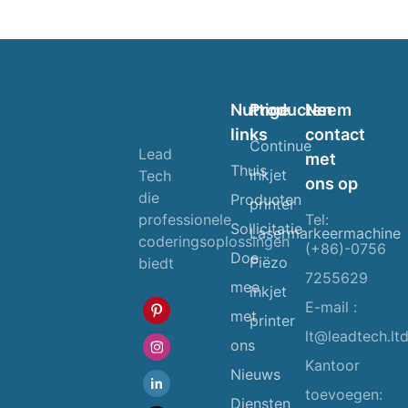
Nuttige
Producten
Neem
links
contact
Continue
Lead
met
Thuis
inkjet
Tech
ons op
die
Producten
printer
Tel:
professionele
Sollicitatie
Lasermarkeermachine
coderingsoplossingen
(+86)-0756
Doe
Piëzo
biedt
7255629
mee
inkjet
E-mail :
met
printer
lt@leadtech.lt
ons
Kantoor
Nieuws
toevoegen:
Diensten