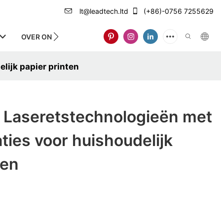
lt@leadtech.ltd
(+86)-0756 7255629
OVER ONS
lijk papier printen
Laseretstechnologieën met
ties voor huishoudelijk
ten