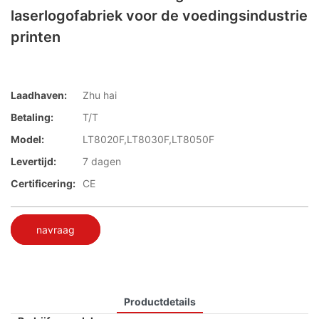
laserlogofabriek voor de voedingsindustrie
printen
Laadhaven:
Zhu hai
Betaling:
T/T
Model:
LT8020F,LT8030F,LT8050F
Levertijd:
7 dagen
Certificering:
CE
navraag
Productdetails