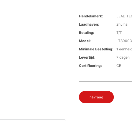
Handelsmerk:
LEAD TE
Laadhaven:
zhu hai
Betaling:
T/T
Model:
LT80003
Minimale Bestelling:
1 eenhei
Levertijd:
7 dagen
Certificering:
CE
navraag