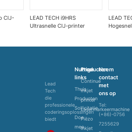
o CIJ-
LEAD TECH i9HRS
LEAD TE
Ultrasnelle CIJ-printer
Hogesnel
Nuttige
Producten
Neem
links
contact
Continue
Lead
met
Thuis
inkjet
Tech
ons op
die
Producten
printer
Tel:
professionele
Sollicitatie
Lasermarkeermachine
coderingsoplossingen
(+86)-0756
Doe
Piëzo
biedt
7255629
mee
inkjet