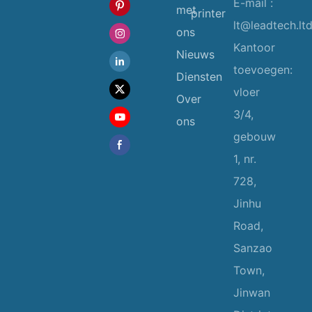
E-mail :
met
printer
lt@leadtech.lt
ons
Kantoor
Nieuws
toevoegen:
Diensten
vloer
Over
3/4,
ons
gebouw
1, nr.
728,
Jinhu
Road,
Sanzao
Town,
Jinwan