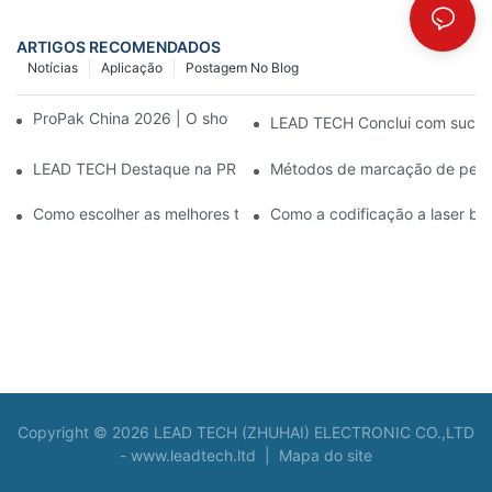
ARTIGOS RECOMENDADOS
Notícias
Aplicação
Postagem No Blog
ProPak China 2026 | O show termina, nosso serviço não.
LEAD TECH Conclui com sucess
LEAD TECH Destaque na PR Newswire: Apresentação de soluçõe
Métodos de marcação de peças:
Como escolher as melhores tecnologias para codificação e mar
Como a codificação a laser ben
Copyright © 2026 LEAD TECH (ZHUHAI) ELECTRONIC CO.,LTD
-
www.leadtech.ltd
|
Mapa do site