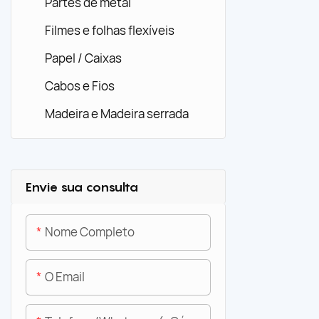
rastreabili
Partes de metal
PET e reci
Filmes e folhas flexíveis
mais codif
reciclabili
Papel / Caixas
devem ter 
Cabos e Fios
para que n
Madeira e Madeira serrada
Envie sua consulta
Nome Completo
O Email