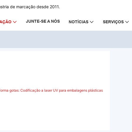
ústria de marcação desde 2011.
JUNTE-SE A NÓS
CAÇÃO
NOTÍCIAS
SERVIÇOS
 tinta forma gotas: Codificação a laser
embalagens plásticas
ens plásticas abrangem bebidas, produtos de
ssoal, alimentos, produtos domésticos,
cos e industriais — garrafas, baldes, copos,
LEIA MAIS
tampas, tubos e latas. A codificação é
a pela conformidade com datas e lotes, além da