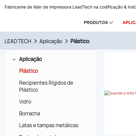
Fabricante de líder de impressora LeadTech na codificação & Ind
PRODUTOS
APLI
LEAD TECH
Aplicação
Plástico
Aplicação
Plástico
Quando a
Recipientes Rígidos de
UV para 
Plástico
As embalag
Vidro
higiene pe
Borracha
farmacêuti
bandejas, 
Latas e tampas metálicas
determinad