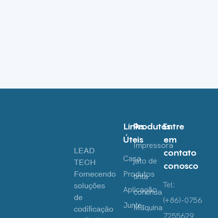
Links
Produtos
Entre
Úteis
em
Impressora
LEAD
contato
Casa
jato de
TECH
conosco
Fornecendo
Produtos
tinta
Tel:
soluções
Aplicação
contínua
de
(+86)-0756
Junte-
Máquina
codificação
7255629