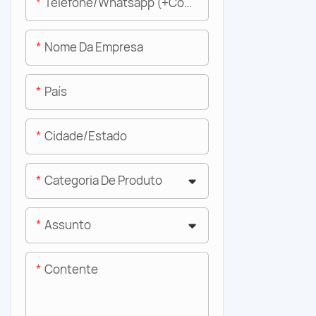
Telefone/whatsapp (+código De Área)
Nome Da Empresa
País
Cidade/estado
Categoria De Produto
Assunto
Contente