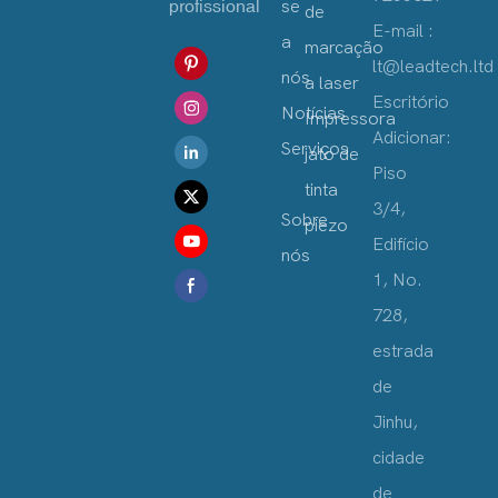
profissional
se
de
E-mail :
a
marcação
lt@leadtech.ltd
nós
a laser
Escritório
Notícias
Impressora
Adicionar:
Serviços
jato de
Piso
tinta
3/4,
Sobre
piezo
Edifício
nós
1, No.
728,
estrada
de
Jinhu,
cidade
de