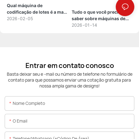
Qual máquina de
codificação de lotes é a mais
Tudo o que você precisa
adequada para o seu
2026
02
05
saber sobre máquinas de
negócio?
marcação a laser para metal
2026
01
14
e plástico.
Entrar em contato conosco
Basta deixar seu e -mail ou número de telefone no formulário de
contato para que possamos enviar uma cotação gratuita para
nossa ampla gama de designs!
Nome Completo
O Email
Telefone/whatsapp (+código De Área)