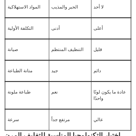
لا أحد
الحبر والمذيب
المواد الاستهلاكية
أعلى
أدنى
التكلفة الأولية
قليل
التنظيف المنتظم
صيانة
دائم
جيد
متانة الطباعة
عادة ما يكون لونًا
نعم
طباعة ملونة
واحدًا
عالي
مرتفع جداً
سرعة
اختيار التكنولوجيا المناسبة للتغليف المرن