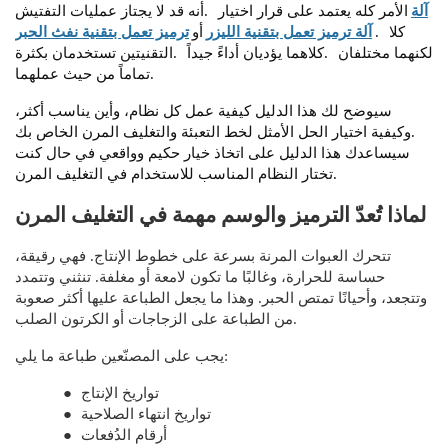
آلة
الأمر كله يعتمد على قرار اختيار
أنه قد لا يجتاز عمليات التفتيش.
كلا
.
آلة ترميز تعمل بتقنية الليزر
أو
ترميز تعمل بتقنية نفث الحبر
لكنهما مختلفان
كلاهما يؤديان أداءً جيداً.
التقنيتين تستخدمان بكثرة.
تماماً من حيث عملهما.
سيوضح لك هذا الدليل كيفية عمل كل نظام، وأين يناسب أكثر،
وكيفية اختيار الحل الأمثل لخط التعبئة والتغليف المرن الخاص بك.
سيساعدك هذا الدليل على اتخاذ خيار حكيم وواقعي في حال كنت
تختار النظام المناسب للاستخدام في التغليف المرن.
لماذا تُعدّ الترميز والوسم مهمة في التغليف المرن
تتحرك العبوات المرنة بسرعة على خطوط الإنتاج. فهي رقيقة،
حساسة للحرارة، وغالبًا ما تكون لامعة أو مغلفة. تنثني وتتمدد
وتتجعد، وأحيانًا تمتص الحبر. وهذا ما يجعل الطباعة عليها أكثر صعوبة
من الطباعة على الزجاجات أو الكرتون الصلب.
يجب على المصنّعين طباعة ما يلي:
تواريخ الإنتاج
●
تواريخ انتهاء الصلاحية
●
أرقام الدُفعات
●