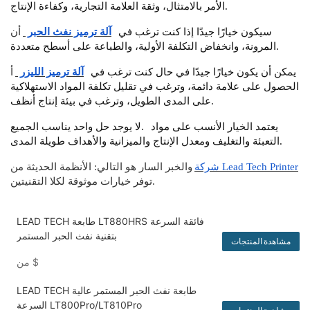
الأمر بالامتثال، وثقة العلامة التجارية، وكفاءة الإنتاج.
سيكون خيارًا جيدًا إذا كنت ترغب في
آلة ترميز نفث الحبر
أن
المرونة، وانخفاض التكلفة الأولية، والطباعة على أسطح متعددة.
يمكن أن يكون خيارًا جيدًا في حال كنت ترغب في
آلة ترميز الليزر
أ
الحصول على علامة دائمة، وترغب في تقليل تكلفة المواد الاستهلاكية
على المدى الطويل، وترغب في بيئة إنتاج أنظف.
يعتمد الخيار الأنسب على مواد
لا يوجد حل واحد يناسب الجميع.
التعبئة والتغليف ومعدل الإنتاج والميزانية والأهداف طويلة المدى.
شركة Lead Tech Printer
والخبر السار هو التالي: الأنظمة الحديثة من
توفر خيارات موثوقة لكلا التقنيتين.
LEAD TECH طابعة LT880HRS فائقة السرعة
بتقنية نفث الحبر المستمر
مشاهدة المنتجات
$
من
LEAD TECH طابعة نفث الحبر المستمر عالية
السرعة LT800Pro/LT810Pro