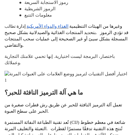
رموز الاستجابة السريعة
●
الرموز الشريطية
●
معلومات التتبع
●
تطالب
وغيرها من الهيئات التنظيمية
الغذاء والدواء الأمريكية
إدارة
قد تؤدي الرموز
بتحديد المنتجات الغذائية والصيدلانية بشكل صحيح.
المسجلة بشكل سيئ أو غير الصحيحة إلى عمليات سحب المنتجات
والتقاضي.
باختصار، البرمجة ليست اختيارية. إنها تحمي علامتك التجارية
وعملائك.
ما هي آلة الترميز النافثة للحبر؟
تعمل آلة الترميز النافثة للحبر عن طريق رش قطرات صغيرة من
الحبر على سطح العبوة.
تُعد تقنية الطباعة النفاثة المستمرة (CIJ) شائعة في معظم خطوط
تُنتج هذه التقنية تدفقًا مستمرًا لقطرات
التعبئة والتغليف المرنة.