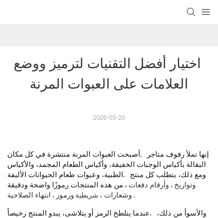
اختيار أفضل التقنيات لترميز ووضع 
العلامات على العبوات المرنة
2026-03-20
إنها تملأ رفوف متاجر
أصبحت العبوات المرنة منتشرة في كل مكان.
البقالة بأكياس الوجبات الخفيفة، وأكياس الطعام المجمد، والأكياس
ومع ذلك، يتطلب كل منتج
الطبية، وعبوات طعام الحيوانات الأليفة.
وتواريخ
،
وأرقام دفعات
،
من هذه المنتجات رموزًا واضحة ودقيقة
شريطية
.
، وشعارات
ورموز
،
انتهاء الصلاحية
والأسوأ من ذلك،
عندما يتلطخ الرمز أو يتلاشى، يبدو المنتج رخيصاً.