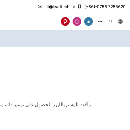
lt@leadtech.ltd
(+86)-0756 7255629
ضمان إمكانية التتبع بنسبة 100% والامتثال لمعايير ISO. استكشف مزايا وعيوب طابعات CIJ وآلات الوسم بالليزر للحصول على ترميز دائم وعالي السرعة على أي مادة.