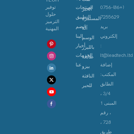
توفير
(+86)-0756
المنتجات
الحبر
حلول
7255629
التطبيق
المستمرة
الترميز
بريد
انضم
آلة
المهنية
إلكتروني
إلينا
الوسم
:
أخبار
بالليزر
lt@leadtech.ltd
الخدمات
طابعة
إضافة
عنا
بيزو
المكتب:
النافثة
الطابق
للحبر
3/4 ،
المبنى 1
، رقم
728 ،
طريق