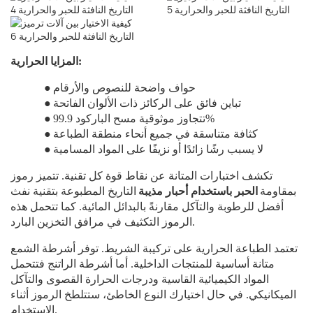
المزايا الحرارية:
حواف واضحة للنصوص والأرقام
●
تباين فائق على الركائز ذات الألوان الفاتحة
●
تتجاوز موثوقية مسح الباركود 99.9%
●
كثافة متناسقة في جميع أنحاء منطقة الطباعة
●
لا يسبب رشًا زائدًا أو نزيفًا على المواد المسامية
●
تكشف اختبارات المتانة عن نقاط قوة كل تقنية. تتميز رموز
بمقاومة
الحبر باستخدام أحبار مذيبة
التاريخ المطبوعة بتقنية نفث
أفضل للرطوبة والتآكل مقارنةً بالبدائل المائية. كما تتحمل هذه
الرموز التكثيف في مرافق التخزين البارد.
تعتمد الطباعة الحرارية على تركيبة الشريط. توفر أشرطة الشمع
متانة أساسية للمنتجات الداخلية. أما أشرطة الراتنج فتتحمل
المواد الكيميائية القاسية ودرجات الحرارة القصوى والتآكل
الميكانيكي. في حال اختيارك النوع الخاطئ، ستتلطخ الرموز أثناء
الاستخدام.