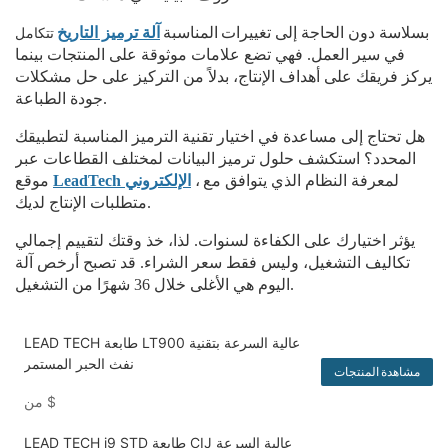
تتكامل
بسلاسة دون الحاجة إلى تغييرات
المناسبة
آلة ترميز التاريخ
في سير العمل. فهي تضع علامات موثوقة على المنتجات بينما
يركز فريقك على أهداف الإنتاج، بدلاً من التركيز على حل مشكلات
جودة الطباعة.
هل تحتاج إلى مساعدة في اختيار تقنية الترميز المناسبة لتطبيقك
المحدد؟ استكشف حلول ترميز البيانات لمختلف القطاعات عبر
لمعرفة النظام الذي يتوافق مع
،
LeadTech الإلكتروني
موقع
متطلبات الإنتاج لديك.
يؤثر اختيارك على الكفاءة لسنوات. لذا، خذ وقتك لتقييم إجمالي
تكاليف التشغيل، وليس فقط سعر الشراء. قد تصبح أرخص آلة
اليوم هي الأغلى خلال 36 شهرًا من التشغيل.
LEAD TECH طابعة LT900 عالية السرعة بتقنية
نفث الحبر المستمر
مشاهدة المنتجات
$
من
LEAD TECH i9 STD طابعة CIJ عالية السرعة