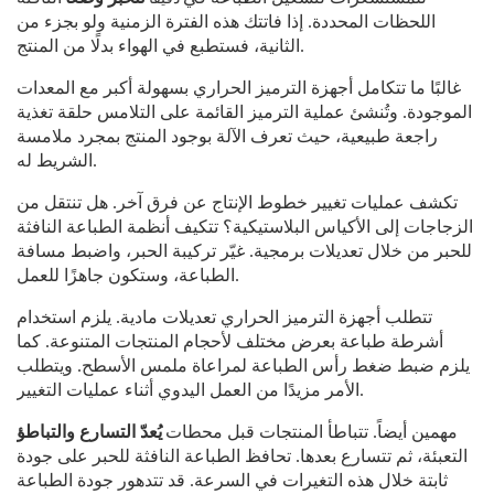
اللحظات المحددة. إذا فاتتك هذه الفترة الزمنية ولو بجزء من
الثانية، فستطبع في الهواء بدلًا من المنتج.
غالبًا ما تتكامل أجهزة الترميز الحراري بسهولة أكبر مع المعدات
الموجودة. وتُنشئ عملية الترميز القائمة على التلامس حلقة تغذية
راجعة طبيعية، حيث تعرف الآلة بوجود المنتج بمجرد ملامسة
الشريط له.
تكشف عمليات تغيير خطوط الإنتاج عن فرق آخر. هل تنتقل من
الزجاجات إلى الأكياس البلاستيكية؟ تتكيف أنظمة الطباعة النافثة
للحبر من خلال تعديلات برمجية. غيّر تركيبة الحبر، واضبط مسافة
الطباعة، وستكون جاهزًا للعمل.
تتطلب أجهزة الترميز الحراري تعديلات مادية. يلزم استخدام
أشرطة طباعة بعرض مختلف لأحجام المنتجات المتنوعة. كما
يلزم ضبط ضغط رأس الطباعة لمراعاة ملمس الأسطح. ويتطلب
الأمر مزيدًا من العمل اليدوي أثناء عمليات التغيير.
مهمين أيضاً. تتباطأ المنتجات قبل محطات
يُعدّ التسارع والتباطؤ
التعبئة، ثم تتسارع بعدها. تحافظ الطباعة النافثة للحبر على جودة
ثابتة خلال هذه التغيرات في السرعة. قد تتدهور جودة الطباعة