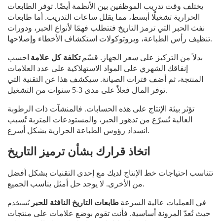
يختلف وقت تدريب الموظفين بين الأنظمة أيضًا. توفر الطابعات
الحرارية تشغيلًا أبسط، مما يقلل ساعات التدريب. أما طابعات
نفث الحبر التي ترمز التاريخ فتتطلب فهمًا لأنواع الحبر، ودورات
تنظيف رأس الطباعة، وبروتوكولات استكشاف الأخطاء وإصلاحها.
بدلاً من التركيز على سعر الجهاز. قسّم
تكلفة كل علامة
احسب
إنفاقك الشهري على المواد الاستهلاكية على عدد العلامات
المنتجة، ثم أضف فترات الصيانة. سيكشف هذا عن التقنية التي
توفر المال فعلاً على مدى 3-5 سنوات من التشغيل.
تؤثر بيئة الإنتاج على هذه الحسابات. فالمنشآت ذات الرطوبة
العالية تُسرّع من تدهور الحبر، والمستودعات المتربة تُسبب
انسداد رؤوس الطباعة الحرارية بشكل أسرع.
اتخاذ قرارك بشأن ترميز التاريخ
تتناسب احتياجات خط الإنتاج لديك مع إحدى التقنيات بشكل أفضل
من الأخرى. لا يوجد حل أمثل يناسب الجميع.
تُستخدم
في العمليات عالية السرعة
طابعات التاريخ النافثة للحبر
حيث تُعدّ المرونة أساسية. فأنت تقوم بوضع علامات على منتجات