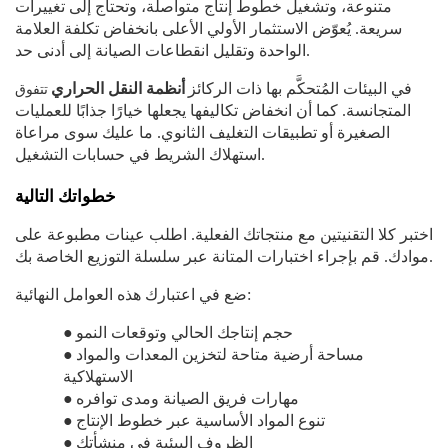
متنوعة، وتشغيل خطوط إنتاج متواصلة، وتحتاج إلى تغييرات
سريعة. يُعوّض الاستثمار الأولي الأعلى بانخفاض تكلفة العلامة
الواحدة وتقليل انقطاعات الصيانة إلى أدنى حد.
تتفوق
في البيئات المُتحكَّم بها ذات الركائز
أنظمة النقل الحراري
المتجانسة. كما أن انخفاض تكاليفها يجعلها خيارًا جذابًا للعمليات
الصغيرة أو تطبيقات التغليف الثانوي. ما عليك سوى مراعاة
استهلاك الشريط في حسابات التشغيل.
خطواتك التالية
اختبر كلا التقنيتين مع منتجاتك الفعلية. اطلب عينات مطبوعة على
موادك. قم بإجراء اختبارات المتانة عبر سلسلة التوزيع الخاصة بك.
ضع في اعتبارك هذه العوامل النهائية:
حجم إنتاجك الحالي وتوقعات النمو
●
مساحة أرضية متاحة لتخزين المعدات والمواد
●
الاستهلاكية
مهارات فريق الصيانة ومدى توافره
●
تنوع المواد الأساسية عبر خطوط الإنتاج
●
الظروف البيئية في منشأتك
●