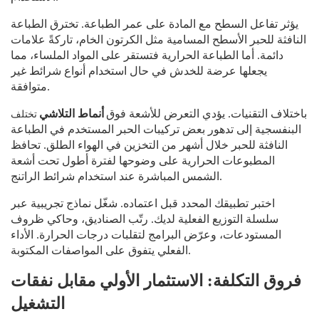
يؤثر تفاعل السطح مع المادة على عمر الطباعة. تخترق الطباعة
النافثة للحبر الأسطح المسامية مثل الكرتون الخام، تاركةً علامات
دائمة. أما الطباعة الحرارية فتستقر على المواد الملساء، مما
يجعلها عرضة للخدش في حال استخدام أنواع شرائط غير
متوافقة.
تختلف
باختلاف التقنيات. يؤدي التعرض للأشعة فوق
أنماط التلاشي
البنفسجية إلى تدهور بعض تركيبات الحبر المستخدم في الطباعة
النافثة للحبر خلال أشهر من التخزين في الهواء الطلق. تحافظ
المطبوعات الحرارية على وضوحها لفترة أطول تحت أشعة
الشمس المباشرة عند استخدام شرائط الراتنج.
اختبر تطبيقك المحدد قبل اعتماده. شغّل نماذج تجريبية عبر
سلسلة التوزيع الفعلية لديك. رتّب الصناديق، وحاكي ظروف
المستودعات، وعرّض البرامج لتقلبات درجات الحرارة. الأداء
الفعلي يتفوق على المواصفات المكتوبة.
فروق التكلفة: الاستثمار الأولي مقابل نفقات
التشغيل