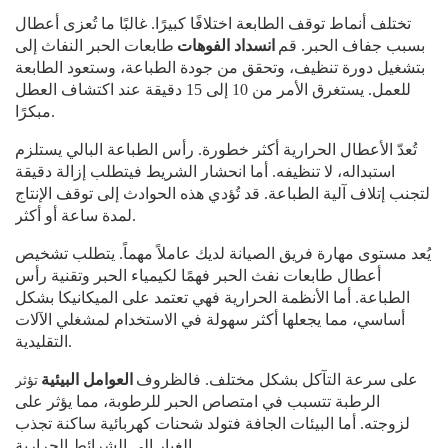
تختلف أنماط توقف الطابعة اختلافًا كبيرًا. غالبًا ما تُعزى أعطال
بسبب جفاف الحبر. قم
انسداد الفوهات
طابعات الحبر النفاث إلى
بتشغيل دورة تنظيف، وتحقق من جودة الطباعة، وستعود الطابعة
للعمل. يستغرق الأمر من 10 إلى 15 دقيقة عند اكتشاف العطل
مبكرًا.
تُعدّ الأعطال الحرارية أكثر خطورة. رأس الطباعة البالي يستلزم
استبداله، لا تنظيفه. أما انحشار الشريط فيتطلب إزالة دقيقة
لتجنب إتلاف آلية الطباعة. قد تُؤدي هذه الحوادث إلى توقف الإنتاج
لمدة ساعة أو أكثر.
يُعد مستوى مهارة فريق الصيانة لديك عاملاً مهماً. يتطلب تشخيص
أعطال طابعات نفث الحبر فهمًا لكيمياء الحبر وتقنية رأس
الطباعة. أما الأنظمة الحرارية فهي تعتمد على الميكانيكا بشكل
أساسي، مما يجعلها أكثر سهولة في الاستخدام لمشغلي الآلات
التقليدية.
تؤثر
على سرعة التآكل بشكل مختلف. فالظروف
العوامل البيئية
الرطبة تتسبب في امتصاص الحبر للرطوبة، مما يؤثر على
لزوجته. أما البيئات الجافة فتولد شحنات كهربائية ساكنة تجذب
الغبار إلى الشرائط الحرارية.