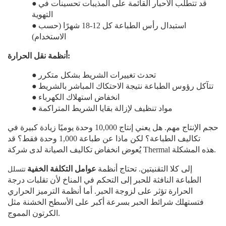
قد تتطلب الأحبار القائمة على المذيبات تحسينات في
●
التهوية
استبدال رأس الطباعة كل 12-18 شهرًا (حسب
●
الاستخدام)
أنظمة نقل الحرارة:
تحدث تغييرات الشريط بشكل متكرر
●
تتآكل رؤوس الطباعة نتيجة الاحتكاك المباشر بالشريط
●
انخفاض استهلاك الكهرباء
●
مواد تنظيف لإزالة بقايا الشريط المتراكمة
●
حجم الإنتاج مهم. هل يعني إنتاج 10,000 وحدة يوميًا زيادة كبيرة في
تكاليف الطباعة؟ لكن ماذا عن طباعة 1,000 وحدة فقط؟ قد
يُعوض انخفاض تكاليف الصيانة لدى شركة Thermal هذه المشكلة.
تتسلل
إلى كلا التقنيتين. تحتاج أنظمة
عوامل التكلفة الخفية
الطباعة النافثة للحبر إلى التحكم في المناخ لأن تقلبات درجة
الحرارة تؤثر على لزوجة الحبر. أما أنظمة الترميز الحراري
فتستهلك شرائط الحبر بسرعة أكبر على الأسطح الخشنة مثل
الكرتون المموج.