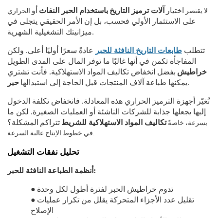
لا يقتصر
الحراري
اختيار
آلات ترميز التاريخ
باستخدام الحبر النفاث
أو
على الاستثمار الأولي فحسب، بل إن الأمر الحقيقي يتجلى في
ميزانيتك التشغيلية الشهرية.
تتطلب
طابعات التاريخ النافثة للحبر
عادةً سعرًا أوليًا أعلى. ولكن
المفاجأة تكمن في أنها غالبًا ما توفر المال على المدى الطويل
خراطيش
بفضل انخفاض تكاليف المواد الاستهلاكية. فأنت تشتري
يمكنها طباعة آلاف المنتجات قبل الحاجة إلى استبدالها.
حبر
تُغيّر أجهزة الترميز الحراري هذه المعادلة. فانخفاض تكلفة الدخول
إليها يجعلها جذابة للشركات الناشئة أو العمليات الصغيرة. لكن ما
بسرعة، خاصةً
تكاليف المواد الاستهلاكية للشريط
تتراكم
المشكلة؟
في خطوط الإنتاج عالية السرعة.
تحليل نفقات التشغيل
أنظمة الطباعة النافثة للحبر:
تدوم خراطيش الحبر لفترة أطول لكل وحدة
●
تقليل عدد الأجزاء المتحركة يقلل من تكرار عمليات
●
الإصلاح