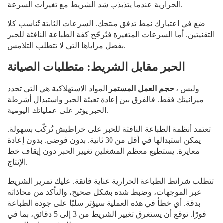
الحرارية عندما يتذبذب شد الشريط مع تغيرات السرعة.
ضع في اعتبارك نمط تدفق منتجك. السرعات الثابتة تُناسب كلا
التقنيتين. أما السرعات المتغيرة فتُرجّح كفة الطباعة النافثة للحبر
بفضل مزاياها التي لا تتطلب التلامس.
الحبر مقابل الشريط: متطلبات الصيانة
، وليس
حجم العمل المستمر
المواد الاستهلاكية هي التي تحدد
ميزانيتك فقط. فالفرق بين إعادة تعبئة الحبر واستبدال أشرطة
الحبر يؤثر على عملياتك اليومية.
تعتمد أنظمة الطباعة النافثة للحبر على خراطيش تُركّب بسهولة.
يمكن استبدالها في أقل من 30 ثانية. بدون فوضى. بدون إعادة
معايرة. يستطيع معظم المشغلين تغيير الحبر دون إيقاف خط
الإنتاج.
تتطلب شرائط الطباعة الحرارية عناية فائقة. عليك تمرير الشريط
عبر الموجهات، وضبط شده بشكل صحيح، والتأكد من محاذاته
بدقة. أي خطأ في هذه العملية سيؤثر سلبًا على جودة الطباعة
فورًا. توقع أن يستغرق تغيير الشريط من 3 إلى 5 دقائق، بما في