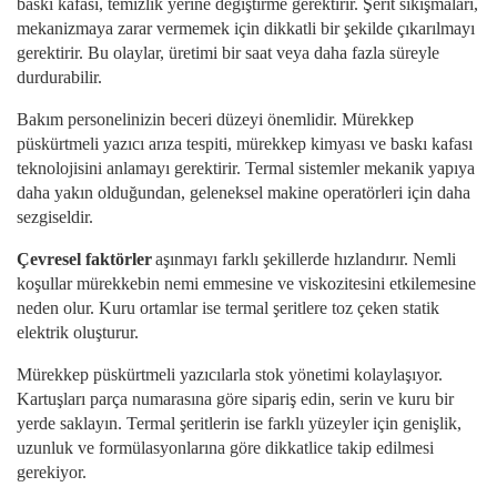
baskı kafası, temizlik yerine değiştirme gerektirir. Şerit sıkışmaları,
mekanizmaya zarar vermemek için dikkatli bir şekilde çıkarılmayı
gerektirir. Bu olaylar, üretimi bir saat veya daha fazla süreyle
durdurabilir.
Bakım personelinizin beceri düzeyi önemlidir. Mürekkep
püskürtmeli yazıcı arıza tespiti, mürekkep kimyası ve baskı kafası
teknolojisini anlamayı gerektirir. Termal sistemler mekanik yapıya
daha yakın olduğundan, geleneksel makine operatörleri için daha
sezgiseldir.
Çevresel faktörler
aşınmayı farklı şekillerde hızlandırır. Nemli
koşullar mürekkebin nemi emmesine ve viskozitesini etkilemesine
neden olur. Kuru ortamlar ise termal şeritlere toz çeken statik
elektrik oluşturur.
Mürekkep püskürtmeli yazıcılarla stok yönetimi kolaylaşıyor.
Kartuşları parça numarasına göre sipariş edin, serin ve kuru bir
yerde saklayın. Termal şeritlerin ise farklı yüzeyler için genişlik,
uzunluk ve formülasyonlarına göre dikkatlice takip edilmesi
gerekiyor.