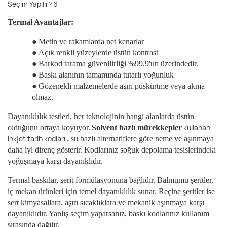
Termal Avantajlar:
●
Metin ve rakamlarda net kenarlar
●
Açık renkli yüzeylerde üstün kontrast
●
Barkod tarama güvenilirliği %99,9'un üzerindedir.
●
Baskı alanının tamamında tutarlı yoğunluk
●
Gözenekli malzemelerde aşırı püskürtme veya akma
olmaz.
Dayanıklılık testleri, her teknolojinin hangi alanlarda üstün
kullanan
olduğunu ortaya koyuyor.
Solvent bazlı mürekkepler
inkjet tarih kodları
, su bazlı alternatiflere göre neme ve aşınmaya
daha iyi direnç gösterir. Kodlarınız soğuk depolama tesislerindeki
yoğuşmaya karşı dayanıklıdır.
Termal baskılar, şerit formülasyonuna bağlıdır. Balmumu şeritler,
iç mekan ürünleri için temel dayanıklılık sunar. Reçine şeritler ise
sert kimyasallara, aşırı sıcaklıklara ve mekanik aşınmaya karşı
dayanıklıdır. Yanlış seçim yaparsanız, baskı kodlarınız kullanım
sırasında dağılır.