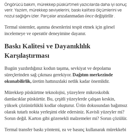
Öngörücü bakım, mürekkep püskürtmeli yazıcılarda daha iyi sonuç
verir. Yazılım, mürekkep seviyelerini, baskı kalitesi ölçümlerini ve
nozul sağlığını izler. Parçalar
.
arızalanmadan
önce
değiştirilir
Termal sistemler, aşınma desenlerini tespit etmek için görsel
incelemeye ve operatör deneyimine dayanır.
Baskı Kalitesi ve Dayanıklılık
Karşılaştırması
Bugün yazdırdığınız kodun taşıma, sevkiyat ve depolama
süreçlerinden sağ çıkması gerekiyor.
Dağıtım merkezinde
okunabilirlik,
üretim hattınızdaki netlik kadar önemlidir.
Mürekkep püskürtme teknolojisi, yüzeylere mikroskobik
damlacıklar püskürtür. Bu, çeşitli yüzeylerde çalışan keskin,
yüksek çözünürlüklü kodlar oluşturur. Ürün dokusundan bağımsız
olarak tutarlı nokta yerleşimi elde edersiniz. Kavisli yüzeyler mi?
Sorun değil. Karton gibi gözenekli malzemeler mi? Sorun çözülür.
Termal transfer baskı yöntemi, ısı ve basınç kullanarak mürekkebi