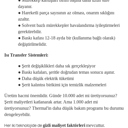
●
Mürekkep kartuşları birim başına daha uzun süre
dayanır.
●
Hareketli parça sayısının az olması, onarım sıklığını
azaltır.
●
Solvent bazlı mürekkepler havalandırma iyileştirmeleri
gerektirebilir.
●
Baskı kafası 12-18 ayda bir (kullanıma bağlı olarak)
değiştirilmelidir.
Isı Transfer Sistemleri:
●
Şerit değişiklikleri daha sık gerçekleşiyor
●
Baskı kafaları, şeritle doğrudan temas sonucu aşınır.
●
Daha düşük elektrik tüketimi
●
Şerit kalıntısı birikimi için temizlik malzemeleri
Üretim hacmi önemlidir. Günde 10.000 adet mi üretiyorsunuz?
Şerit maliyetleri katlanarak artar. Ama 1.000 adet mi
üretiyorsunuz? Thermal'in daha düşük bakım programı bu durumu
dengeleyebilir.
Her iki teknolojide de
gizli maliyet faktörleri
mevcuttur.