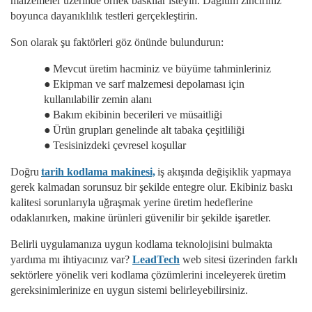
malzemeler üzerinde örnek baskılar isteyin. Dağıtım zinciriniz
boyunca dayanıklılık testleri gerçekleştirin.
Son olarak şu faktörleri göz önünde bulundurun:
●
Mevcut üretim hacminiz ve büyüme tahminleriniz
●
Ekipman ve sarf malzemesi depolaması için
kullanılabilir zemin alanı
●
Bakım ekibinin becerileri ve müsaitliği
●
Ürün grupları genelinde alt tabaka çeşitliliği
●
Tesisinizdeki çevresel koşullar
Doğru
tarih kodlama makinesi,
iş akışında değişiklik yapmaya
gerek kalmadan sorunsuz bir şekilde entegre olur. Ekibiniz baskı
kalitesi sorunlarıyla uğraşmak yerine üretim hedeflerine
odaklanırken, makine ürünleri güvenilir bir şekilde işaretler.
Belirli uygulamanıza uygun kodlama teknolojisini bulmakta
yardıma mı ihtiyacınız var?
LeadTech
web sitesi üzerinden farklı
sektörlere yönelik veri kodlama çözümlerini inceleyerek
üretim
gereksinimlerinize en uygun sistemi belirleyebilirsiniz.