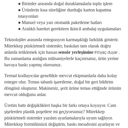
●
Birimler arasında doğal duraklamalarla toplu işlem
●
Ürünlerin kısa süreliğine durduğu karton kapatma
istasyonları
●
Manuel veya yarı otomatik paketleme hatları
●
Aralıklı hareket gerektiren ikincil ambalaj uygulamaları
Teknolojiler arasında entegrasyon karmaşıklığı farklılık gösterir.
Mürekkep püskürtmeli sistemler, baskıları tam olarak doğru
ihtiyaç duyar
anlarda tetiklemek için hassas
sensör yerleşimine
.
Bu zamanlama aralığını milisaniyelerle kaçırırsanız, ürün yerine
havaya baskı yapmış olursunuz.
Termal kodlayıcılar genellikle mevcut ekipmanlarla daha kolay
entegre olur. Temas tabanlı işaretleme, doğal bir geri bildirim
döngüsü oluşturur. Makineniz, şerit ürüne temas ettiğinde ürünün
mevcut olduğunu anlar.
Üretim hattı değişiklikleri başka bir farkı ortaya koyuyor. Cam
şişelerden plastik poşetlere mi geçiyorsunuz? Mürekkep
püskürtmeli sistemler yazılım ayarlamalarıyla uyum sağlıyor.
Mürekkep formülünüzü değiştirin, baskı mesafesini ayarlayın ve