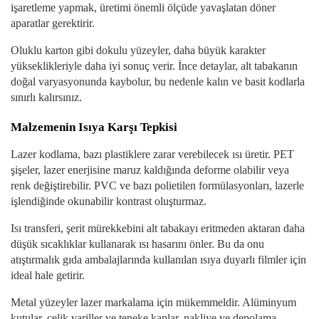
işaretleme yapmak, üretimi önemli ölçüde yavaşlatan döner
aparatlar gerektirir.
Oluklu karton gibi dokulu yüzeyler, daha büyük karakter
yükseklikleriyle daha iyi sonuç verir. İnce detaylar, alt tabakanın
doğal varyasyonunda kaybolur, bu nedenle kalın ve basit kodlarla
sınırlı kalırsınız.
Malzemenin Isıya Karşı Tepkisi
Lazer kodlama, bazı plastiklere zarar verebilecek ısı üretir. PET
şişeler, lazer enerjisine maruz kaldığında deforme olabilir veya
renk değiştirebilir. PVC ve bazı polietilen formülasyonları, lazerle
işlendiğinde okunabilir kontrast oluşturmaz.
Isı transferi, şerit mürekkebini alt tabakayı eritmeden aktaran daha
düşük sıcaklıklar kullanarak ısı hasarını önler. Bu da onu
atıştırmalık gıda ambalajlarında kullanılan ısıya duyarlı filmler için
ideal hale getirir.
Metal yüzeyler lazer markalama için mükemmeldir. Alüminyum
kutular, çelik variller ve teneke kaplar, nakliye ve depolama