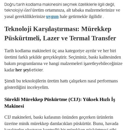
Doğru tarih kodlama makinesini seçmek özelliklerle ilgili değil,
teknolojiyi
özel
üretim ortamınıza, alt tabaka malzemelerinize ve
.
yasal gerekliliklerinize
uygun
hale getirmekle ilgilidir
Teknoloji Karşılaştırması: Mürekkep
Püskürtmeli, Lazer ve Termal Transfer
Tarih kodlama makineleri üç ana kategoriye ayrılır ve her biri
üretimi farklı şekilde gerçekleştirir. Seçiminiz,
baskı kalitesinden
bakım programlarına ve hangi malzemeleri işaretleyebileceğinize
etkiler.
kadar
her şeyi
Şimdi bu teknolojilerin üretim hattı çalışırken nasıl performans
gösterdiğini inceleyelim.
Sürekli Mürekkep Püskürtme (CIJ): Yüksek Hızlı İş
Makinesi
CIJ makineleri, baskı kafasının önünden geçerken ürünlerin
üzerine minik mürekkep damlacıkları püskürtür. Bunu, havada
karakterler oluşturan kontrollü bir mürekkep püskürtmesi gibi