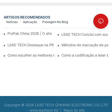
ARTIGOS RECOMENDADOS
Notícias
Aplicação
Postagem No Blog
ProPak China 2026 | O show termina, nosso serviço não.
LEAD TECH Conclui com sucess
LEAD TECH Destaque na PR Newswire: Apresentação de soluçõe
Métodos de marcação de peças:
Como escolher as melhores tecnologias para codificação e mar
Como a codificação a laser ben
Copyright © 2026 LEAD TECH (ZHUHAI) ELECTRONIC CO.,LTD
-
www.leadtech.ltd
|
Mapa do site