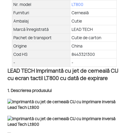
Nr. model
LT800
Furnituri
Cerneală
Ambalaj
Cutie
Marcă înregistrată
LEAD TECH
Pachet de transport
Cutie de carton
Origine
China
Cod HS
8443321300
-
-
LEAD TECH Imprimantă cu jet de cerneală CIJ
cu ecran tactil LT800 cu dată de expirare
1. Descrierea produsului