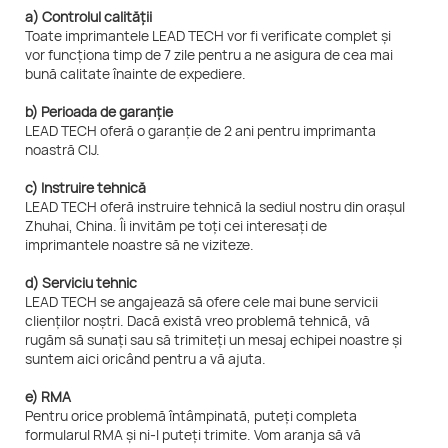
a) Controlul calității
Toate imprimantele LEAD TECH vor fi verificate complet și
vor funcționa timp de 7 zile pentru a ne asigura de cea mai
bună calitate înainte de expediere.
b) Perioada de garanție
LEAD TECH oferă o garanție de 2 ani pentru imprimanta
noastră CIJ.
c) Instruire tehnică
LEAD TECH oferă instruire tehnică la sediul nostru din orașul
Zhuhai, China. Îi invităm pe toți cei interesați de
imprimantele noastre să ne viziteze.
d) Serviciu tehnic
LEAD TECH se angajează să ofere cele mai bune servicii
clienților noștri. Dacă există vreo problemă tehnică, vă
rugăm să sunați sau să trimiteți un mesaj echipei noastre și
suntem aici oricând pentru a vă ajuta.
e) RMA
Pentru orice problemă întâmpinată, puteți completa
formularul RMA și ni-l puteți trimite. Vom aranja să vă