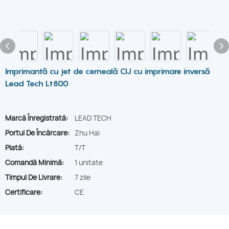
Imprimantă cu jet de cerneală CIJ cu imprimare inversă
Lead Tech Lt800
Marcă Înregistrată:
LEAD TECH
Portul De Încărcare:
Zhu Hai
Plată:
T/T
Comandă Minimă:
1 unitate
Timpul De Livrare:
7 zile
Certificare:
CE