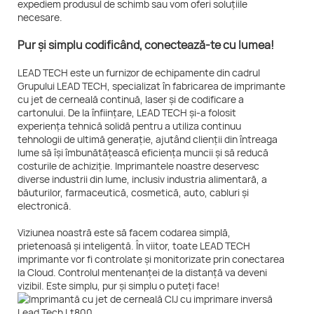
expediem produsul de schimb sau vom oferi soluțiile
necesare.
Pur și simplu codificând, conectează-te cu lumea!
LEAD TECH este un furnizor de echipamente din cadrul
Grupului LEAD TECH, specializat în fabricarea de imprimante
cu jet de cerneală continuă, laser și de codificare a
cartonului. De la înființare, LEAD TECH și-a folosit
experiența tehnică solidă pentru a utiliza continuu
tehnologii de ultimă generație, ajutând clienții din întreaga
lume să își îmbunătățească eficiența muncii și să reducă
costurile de achiziție. Imprimantele noastre deservesc
diverse industrii din lume, inclusiv industria alimentară, a
băuturilor, farmaceutică, cosmetică, auto, cabluri și
electronică.
Viziunea noastră este să facem codarea simplă,
prietenoasă și inteligentă. În viitor, toate LEAD TECH
imprimante vor fi controlate și monitorizate prin conectarea
la Cloud. Controlul mentenanței de la distanță va deveni
vizibil. Este simplu, pur și simplu o puteți face!