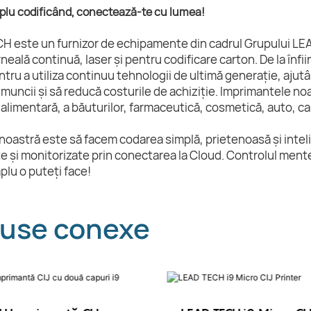
mplu codificând, conectează-te cu lumea!
H este un furnizor de echipamente din cadrul Grupului LEA
rneală continuă, laser și pentru codificare carton. De la înf
ntru a utiliza continuu tehnologii de ultimă generație, ajut
 muncii și să reducă costurile de achiziție. Imprimantele no
 alimentară, a băuturilor, farmaceutică, cosmetică, auto, cab
noastră este să facem codarea simplă, prietenoasă și inteli
e și monitorizate prin conectarea la Cloud. Controlul menten
mplu o puteți face!
use conexe