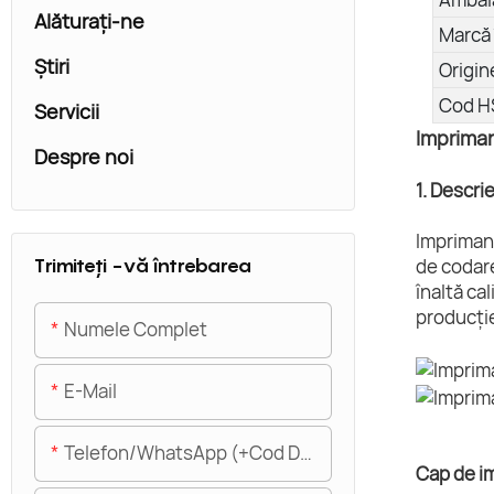
Alăturaţi-ne
Marcă 
Ştiri
Origin
Cod H
Servicii
Impriman
Despre noi
1. Descri
Imprimant
Trimiteți -vă întrebarea
de codare
înaltă ca
producție
Numele Complet
E-Mail
Telefon/WhatsApp (+Cod De Zonă)
Cap de i