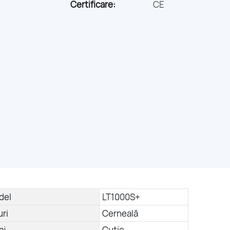
Certificare:
CE
del
LT1000S+
uri
Cerneală
aj
Cutie