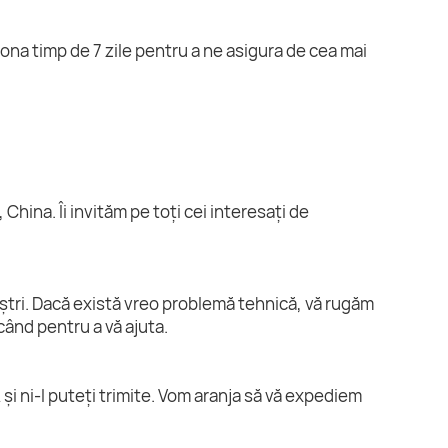
ona timp de 7 zile pentru a ne asigura de cea mai
China. Îi invităm pe toți cei interesați de
oștri. Dacă există vreo problemă tehnică, vă rugăm
când pentru a vă ajuta.
i ni-l puteți trimite. Vom aranja să vă expediem