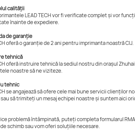
ul calității
rimantele LEAD TECH vor fi verificate complet și vor funcți
tate înainte de expediere.
da de garanție
 oferă o garanție de 2 ani pentru imprimanta noastră CIJ.
ire tehnică
 oferă instruire tehnică la sediul nostru din orașul Zhuhai, 
ele noastre să ne viziteze.
iu tehnic
 se angajează să ofere cele mai bune servicii clienților n
 sau să trimiteți un mesaj echipei noastre și suntem aici ori
ice problemă întâmpinată, puteți completa formularul RMA ș
de schimb sau vom oferi soluțiile necesare.