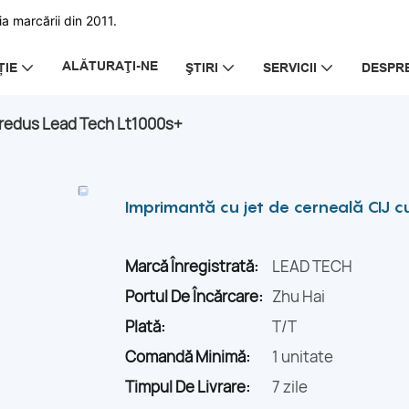
a marcării din 2011.
ALĂTURAŢI-NE
ȚIE
ŞTIRI
SERVICII
DESPRE
t redus Lead Tech Lt1000s+
Imprimantă cu jet de cerneală CIJ c
Marcă Înregistrată:
LEAD TECH
Portul De Încărcare:
Zhu Hai
Plată:
T/T
Comandă Minimă:
1 unitate
Timpul De Livrare:
7 zile