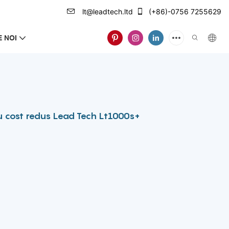
lt@leadtech.ltd
(+86)-0756 7255629
 NOI
u cost redus Lead Tech Lt1000s+