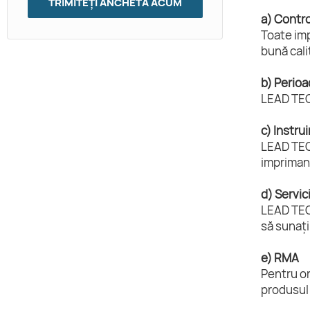
TRIMITEȚI ANCHETĂ ACUM
a) Control
Toate imp
bună cali
b) Perioa
LEAD TECH
c) Instru
LEAD TECH
imprimant
d) Servic
LEAD TECH
să sunați
e) RMA
Pentru or
produsul 