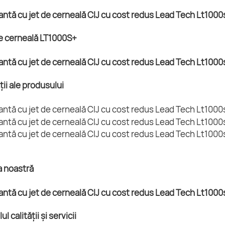
e cerneală LT1000S+
ții ale produsului
a noastră
ul calității și servicii