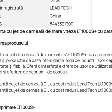
înregistrată
LEAD TECH
e
China
S
8443321300
tă cu jet de cerneală de mare viteză LT1000S+ cu car
erea produsului
ă cu jet de cerneală de mare viteză LT1000S+ cu caractere m
 și producție de bază într-o gamă largă de industrii. Conc
litate și fiabilă. Oferă o interfață extrem de ușor de utiliza
i și oferirea de economii de costuri.
mprimare LT1000S+