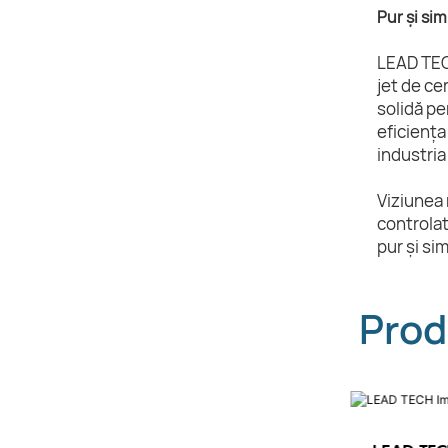
Pur și si
LEAD TEC
jet de ce
solidă pe
eficiența
industria
Viziunea 
controlat
pur și si
Prod