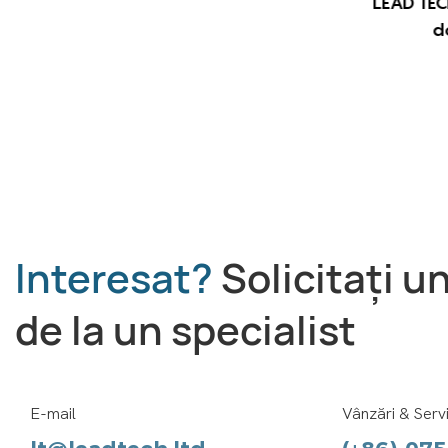
LEAD TEC
LEAD TECH i9 STD Imprimantă CIJ
d
de mare viteză
Interesat?
Solicitați u
de la un specialist
E-mail
Vânzări & Servi