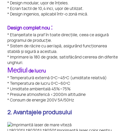
* Design modular, ușor de înțeles.
* Ecran tactil de 10,4 inci, ușor de utilizat.
* Design ingenios, aplicabil într-o zonă mică.
:
Design complet nou
* Etanșeitate la praf în toate direcțiile, ceea ce asigură
programul de producție.
* Sistem de răcire cu aer/apă, asigurând funcționarea
stabilă și sigură a acestuia.
* Imprimare la 180 de grade, satisfăcând cererea din diferite
unghiuri.
Mediul
de lucru
* Temperatură externă 0ºC~45ºC (umiditate relativă)
* Temperatura de lucru 0ºC~60ºC
* Umiditate ambientală 45%~75%
* Presiune atmosferică <2000m altitudine
* Consum de energie 200V 5A/50Hz
2. Avantajele produsului