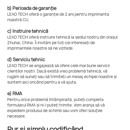
b) Perioada de garanție
LEAD TECH oferă o garanție de 2 ani pentru imprimanta
noastră CIJ.
c) Instruire tehnică
LEAD TECH oferă instruire tehnică la sediul nostru din orașul
Zhuhai, China. Îi invităm pe toți cei interesați de
imprimantele noastre să ne viziteze.
d) Serviciu tehnic
LEAD TECH se angajează să ofere cele mai bune servicii
clienților noștri. Dacă există vreo problemă tehnică, vă
rugăm să sunați sau să trimiteți un mesaj echipei noastre și
suntem aici oricând pentru a vă ajuta.
e) RMA
Pentru orice problemă întâmpinată, puteți completa
formularul RMA și ni-l puteți trimite. Vom aranja să vă
expediem produsul de schimb sau vom oferi soluțiile
necesare.
Pur și simplu codificând,