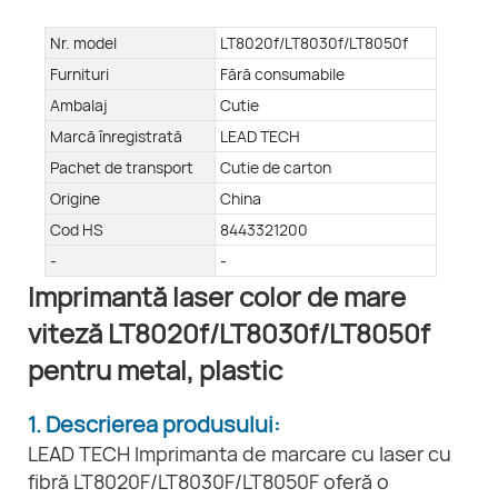
Nr. model
LT8020f/LT8030f/LT8050f
Furnituri
Fără consumabile
Ambalaj
Cutie
Marcă înregistrată
LEAD TECH
Pachet de transport
Cutie de carton
Origine
China
Cod HS
8443321200
-
-
Imprimantă laser color de mare
viteză LT8020f/LT8030f/LT8050f
pentru metal, plastic
1. Descrierea produsului:
LEAD TECH Imprimanta de marcare cu laser cu
fibră LT8020F/LT8030F/LT8050F oferă o