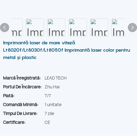
Imprimantă laser de mare viteză
Lt8020f/Lt8030f/Lt8050f Imprimantă laser color pentru
metal și plastic
Marcă Înregistrată:
LEAD TECH
Portul De Încărcare:
Zhu Hai
Plată:
T/T
Comandă Minimă:
1 unitate
Timpul De Livrare:
7 zile
Certificare:
CE