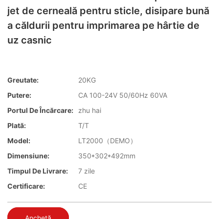
jet de cerneală pentru sticle, disipare bună
a căldurii pentru imprimarea pe hârtie de
uz casnic
Greutate:
20KG
Putere:
CA 100-24V 50/60Hz 60VA
Portul De Încărcare:
zhu hai
Plată:
T/T
Model:
LT2000（DEMO）
Dimensiune:
350*302*492mm
Timpul De Livrare:
7 zile
Certificare:
CE
Anchetă