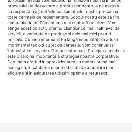
3.
Folosim evaluări ale riscurilor la furnizorii noștri și în timpul
procesului de dezvoltare a produselor pentru a ne asigura
că respectăm așteptările consumatorilor noștri, precum și
toate cerințele de reglementare. Scopul nostru este să fim
compania de pe Pământ cea mai centrată pe client. Vom
atinge acest obiectiv oferind clienților cel mai înalt nivel de
servicii, o varietate de produse și cele mai mici prețuri
posibile. Obțineți informații! Pe lângă îmbunătățirile aduse
imprimantei tabloid cu jet de cerneală, vom continua să
îmbunătățim serviciile. Obțineți informații! Protejarea mediului
este o sarcină importantă a strategiei noastre corporative.
Depunem eforturi în aprovizionarea cu materii prime mai
ecologice, în căutarea unor modalități de ambalare mai
eficiente și în asigurarea utilizării optime a resurselor.