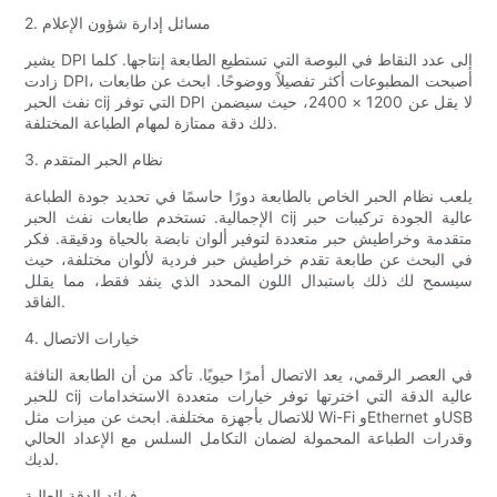
2. مسائل إدارة شؤون الإعلام
يشير DPI إلى عدد النقاط في البوصة التي تستطيع الطابعة إنتاجها. كلما
زادت DPI، أصبحت المطبوعات أكثر تفصيلاً ووضوحًا. ابحث عن طابعات
نفث الحبر cij التي توفر DPI لا يقل عن 1200 × 2400، حيث سيضمن
ذلك دقة ممتازة لمهام الطباعة المختلفة.
3. نظام الحبر المتقدم
يلعب نظام الحبر الخاص بالطابعة دورًا حاسمًا في تحديد جودة الطباعة
الإجمالية. تستخدم طابعات نفث الحبر cij عالية الجودة تركيبات حبر
متقدمة وخراطيش حبر متعددة لتوفير ألوان نابضة بالحياة ودقيقة. فكر
في البحث عن طابعة تقدم خراطيش حبر فردية لألوان مختلفة، حيث
سيسمح لك ذلك باستبدال اللون المحدد الذي ينفد فقط، مما يقلل
الفاقد.
4. خيارات الاتصال
في العصر الرقمي، يعد الاتصال أمرًا حيويًا. تأكد من أن الطابعة النافثة
للحبر cij عالية الدقة التي اخترتها توفر خيارات متعددة الاستخدامات
للاتصال بأجهزة مختلفة. ابحث عن ميزات مثل Wi-Fi وEthernet وUSB
وقدرات الطباعة المحمولة لضمان التكامل السلس مع الإعداد الحالي
لديك.
فوائد الدقة العالية