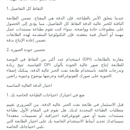
1. التقاط كل التفاصيل
عندما يتعلق الأمر بالطباعة، فإن الدقة هي المفتاح. تضمن الطابعة
النافثة للحبر عالية الدقة التقاط كل التفاصيل، مما يؤدي إلى الحصول
على مطبوعات حادة وواضحة. سواء كنت تقوم بطباعة مستندات عمل
مهمة أو أعمال فنية معقدة، فإن التكنولوجيا المتقدمة لهذه الطابعات
تضمن إعادة الإنتاج بدقة.
2. تحسين جودة الصورة
استخدام عدد أكبر من النقاط في البوصة (DPI) مقارنة بالطابعات
القياسية. تتيح زيادة DPI للطابعة إنتاج صور عالية الجودة بألوان
وتدرجات فائقة. باستخدام طابعة نفث الحبر عالية الدقة، يمكنك إضفاء
الحيوية على صورك الفوتوغرافية وعرضها بوضوح وحيوية رائعين.
اختيار الدقة العالية المناسبة
1. ضع في اعتبارك احتياجات الطباعة الخاصة بك
قبل الاستثمار في طابعة نفث الحبر عالية الدقة، من الضروري تقييم
متطلبات الطباعة المحددة لديك. هل تقوم في المقام الأول بطباعة
مستندات نصية أو صور فوتوغرافية احترافية أو تصميمات معقدة؟
سيساعدك تحديد أنماط الاستخدام الخاصة بك على اختيار الطابعة التي
تلبي احتياجاتك الخاصة.