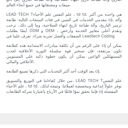
مبيعات ومشتقاتها في جميع أنحاء العالم.
LEAD TECH Tعلم النفس علم الأحياء ، td td. هي واحدة من أكبر
مقدمي الخدمات في الصين في فئات المنتجات التالية: طابعة cij، وآلة
ترميز التاريخ، وآلة طباعة تاريخ انتهاء الصلاحية، وما إلى ذلك. نرحب
أيضًا بطلبات ODM و OEM ، ونقدم أعلى معايير الخدمة وأرخص
الصفقات وأفضل تجربة شراء. تعرف علينا في Leadtech Coding.
على الرغم من أن تكلفة مبادرات الاستدامة هذه كطابعة cij يمكن أن
تكون مرتفعة، فإن تسخير قوة سلسلة التوريد الأخلاقية لجذب
المستهلكين الواعين يمكن أن يكون خطوة ذكية على المستويين
الأخلاقي والمالي.
يعد الوقت أحد أكبر التحديات التي ذكرها تصنيع الطابعة cij.
من خلال كفاءاتنا في التوزيع والتسويق، LEAD TECH Tعلم النفس
علم الأحياء ، td td. توفر حلولاً إبداعية ومخصصة لعملائنا. ونتيجة لذلك،
فإننا نحقق نموًا فائقًا في الأرباح باعتبارنا شركة الطابعات cij المفضلة