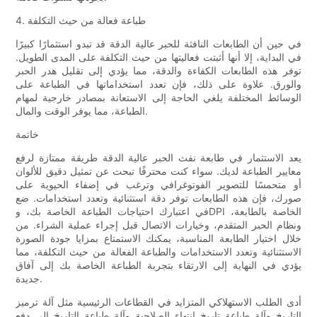
4. طباعة فعالة من حيث التكلفة
في حين أن الطابعات النافثة للحبر عالية الدقة قد تبدو استثمارًا كبيرًا
في البداية، إلا أنها أثبتت فعاليتها من حيث التكلفة على المدى الطويل.
توفر هذه الطابعات الكفاءة والدقة، مما يؤدي إلى تقليل هدر الحبر
والورق. علاوة على ذلك، فإن تعدد استخداماتها في الطباعة على
الوسائط المختلفة يلغي الحاجة إلى الاستعانة بمصادر خارجية لمهام
الطباعة، مما يوفر الوقت والمال.
خاتمة
يعد الاستثمار في طابعة نفث الحبر عالية الدقة طريقة ممتازة لرفع
معايير الطباعة لديك. سواء كنت محترفًا تبحث عن تمثيل دقيق للألوان
أو متحمسًا للتصوير الفوتوغرافي وترغب في إضفاء الحيوية على
صورك، فإن هذه الطابعات توفر دقة استثنائية وتعدد استخدامات. ضع
في اعتبارك احتياجات الطباعة الخاصة بك، وDPI الخاصة بالطابعة،
ونظام الحبر المتقدم، وخيارات الاتصال قبل إجراء عملية الشراء. من
خلال اختيار الطابعة المناسبة، يمكنك الاستمتاع بمزايا جودة الصورة
الاستثنائية وتعدد الاستخدامات والطباعة الفعالة من حيث التكلفة، مما
يؤدي في النهاية إلى الارتقاء بتجربة الطباعة الخاصة بك إلى آفاق
جديدة.
أدى الطلب الاستهلاكي المتزايد في القطاعات الرئيسية مثل آلة ترميز
التاريخ وآلة طباعة تاريخ انتهاء الصلاحية وآلة طباعة التاريخ إلى دفع