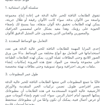
1. سلسلة ألوان استثنائية
تتفوق الطابعات النافثة للحبر عالية الدقة في إعادة إنتاج مجموعة
واسعة من الألوان بدقة. سواء كانت الألوان رقيقة أو ظلال جريئة،
يمكن لهذه الطابعات تحقيق دقة ألوان مذهلة، مما يسمح لك بإضفاء
الحيوية على رؤيتك. وهذا مفيد بشكل خاص لمصممي الجرافيك
والمصورين والفنانين الذين يعتمدون على التمثيل الدقيق للألوان.
2. التعامل مع الوسائط المتعددة
إحدى المزايا المهمة للطابعات النافثة للحبر عالية الدقة هي تعدد
استخداماتها في التعامل مع أنواع مختلفة من الوسائط. بدءًا من ورق
الصور اللامع وحتى البطاقات ثقيلة الوزن، يمكن لهذه الطابعات الطباعة
على مجموعة واسعة من المواد. تفتح هذه المرونة إمكانيات إنشاء
ملفات تعريف احترافية ومواد تسويقية وحتى بطاقات تهنئة مخصصة.
3. طول عمر المطبوعات
غالبًا ما تتمتع المطبوعات التي تنتجها الطابعات النافثة للحبر عالية الدقة
بعمر افتراضي طويل. تضمن تركيبات الحبر المتقدمة والأوراق
الأرشيفية عالية الجودة المستخدمة في هذه الطابعات أن مطبوعاتك
يمكنها الصمود أمام اختبار الزمن. سواء كنت تقوم بإنشاء ألبومات صور
أو عرض أعمال فنية، يمكنك أن تكون واثقًا من أن مطبوعاتك ستحتفظ
بجودتها لسنوات قادمة.