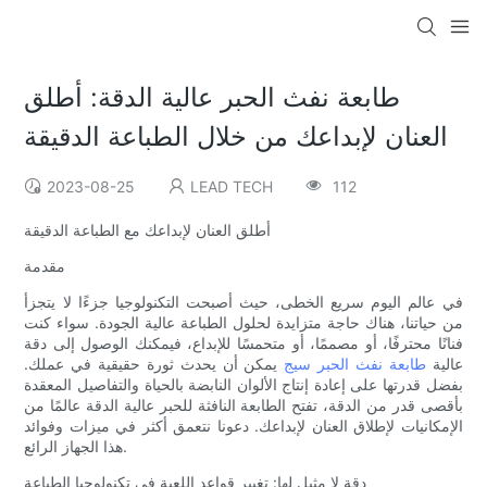
طابعة نفث الحبر عالية الدقة: أطلق
العنان لإبداعك من خلال الطباعة الدقيقة
2023-08-25
LEAD TECH
112
أطلق العنان لإبداعك مع الطباعة الدقيقة
مقدمة
في عالم اليوم سريع الخطى، حيث أصبحت التكنولوجيا جزءًا لا يتجزأ
من حياتنا، هناك حاجة متزايدة لحلول الطباعة عالية الجودة. سواء كنت
فنانًا محترفًا، أو مصممًا، أو متحمسًا للإبداع، فيمكنك الوصول إلى دقة
عالية
طابعة نفث الحبر سيج
يمكن أن يحدث ثورة حقيقية في عملك.
بفضل قدرتها على إعادة إنتاج الألوان النابضة بالحياة والتفاصيل المعقدة
بأقصى قدر من الدقة، تفتح الطابعة النافثة للحبر عالية الدقة عالمًا من
الإمكانيات لإطلاق العنان لإبداعك. دعونا نتعمق أكثر في ميزات وفوائد
هذا الجهاز الرائع.
دقة لا مثيل لها: تغيير قواعد اللعبة في تكنولوجيا الطباعة