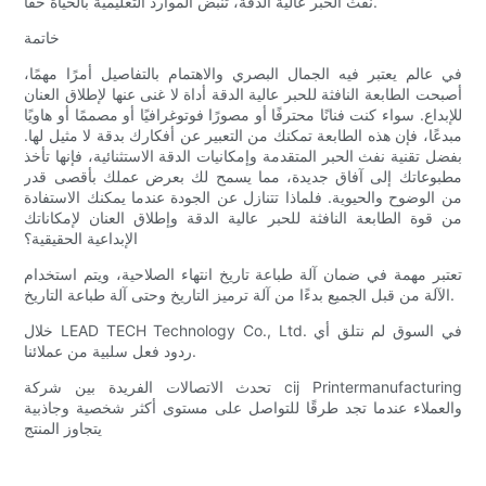
نفث الحبر عالية الدقة، تنبض الموارد التعليمية بالحياة حقًا.
خاتمة
في عالم يعتبر فيه الجمال البصري والاهتمام بالتفاصيل أمرًا مهمًا،
أصبحت الطابعة النافثة للحبر عالية الدقة أداة لا غنى عنها لإطلاق العنان
للإبداع. سواء كنت فنانًا محترفًا أو مصورًا فوتوغرافيًا أو مصممًا أو هاويًا
مبدعًا، فإن هذه الطابعة تمكنك من التعبير عن أفكارك بدقة لا مثيل لها.
بفضل تقنية نفث الحبر المتقدمة وإمكانيات الدقة الاستثنائية، فإنها تأخذ
مطبوعاتك إلى آفاق جديدة، مما يسمح لك بعرض عملك بأقصى قدر
من الوضوح والحيوية. فلماذا تتنازل عن الجودة عندما يمكنك الاستفادة
من قوة الطابعة النافثة للحبر عالية الدقة وإطلاق العنان لإمكاناتك
الإبداعية الحقيقية؟
تعتبر مهمة في ضمان آلة طباعة تاريخ انتهاء الصلاحية، ويتم استخدام
الآلة من قبل الجميع بدءًا من آلة ترميز التاريخ وحتى آلة طباعة التاريخ.
خلال LEAD TECH Technology Co., Ltd. في السوق لم نتلق أي
ردود فعل سلبية من عملائنا.
تحدث الاتصالات الفريدة بين شركة cij Printermanufacturing
والعملاء عندما تجد طرقًا للتواصل على مستوى أكثر شخصية وجاذبية
يتجاوز المنتج