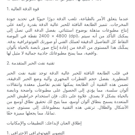
1. قوة الدقة العالية
عندما يتعلق الأمر بالطباعة، تلعب الدقة دورًا حيويًا في تحديد جودة
المخرجات. تتميز الطابعة النافثة للحبر عالية الدقة بقدرة رائعة على
إنتاج مطبوعات مذهلة بوضوح استثنائي. بفضل الدقة التي تصل إلى
4800 × 2400 نقطة في البوصة (dpi)، يمكنك التأكد من أنه سيتم
التقاط كل التفاصيل الدقيقة لعملك الفني أو صورتك الفوتوغرافية بدقة.
يمكّنك هذا المستوى من الدقة من إعادة إنتاج صور نابضة بالحياة بألوان
واقعية، مما يمنح مطبوعاتك جاذبية جمالية لا مثيل لها.
2. تقنية نفث الحبر المتقدمة
في قلب الطابعة النافثة للحبر عالية الدقة توجد تقنية نفث الحبر
المتطورة. بفضل حجم القطرات المجهري وآلية وضع الحبر الدقيقة،
تضمن هذه التقنية أن الطابعة يمكنها تقديم تفاصيل معقدة وانتقالات
ألوان سلسة، مما يؤدي إلى الحصول على مطبوعات واضحة ونابضة
بالحياة بشكل لا يصدق. علاوة على ذلك، فإن استخدام خراطيش الحبر
المتعددة يسمح بنطاق ألوان أوسع، مما يتيح لك تحقيق نطاق أوسع من
الأشكال والظلال. ترتقي هذه التقنية بمطبوعاتك إلى مستوى جديد
تمامًا، مما يجعلها مميزة حقًا.
إطلاق العنان لإبداعك: التطبيقات والإمكانيات
1. التصوير الفوتوغرافي الاحترافي