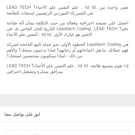
LEAD TECH Tعلم النفس علم الأحياء ، td td. تعتبر واحدة من
الموردين الرئيسيين لمنتجات الطابعة cij في الصين.
احصل على نصيحة احترافية وفعالة من حيث التكلفة بشأن آلة طباعة
التاريخ للحل الخاص بك في Leadtech Coding. LEAD TECH Tعلم
النفس علم الأحياء ، td td. الخبير هو خيارك الأول!
الخطوة الأولى نحو حملة البيع الناجحة لشركة Leadtech Coding هي
فهم عملائك. ما هي احتياجاتهم أو رغباتهم؟ لماذا يدعمون منتجك؟ والأهم
من ذلك ، لماذا سيكونون متحمسين لمنتجك؟
LEAD TECH Tعلم النفس علم الأحياء ، td td. تقوم بتصنيع طابعة cij
بمرافق مبتكرة وتشغيل احترافي
ابق على تواصل معنا