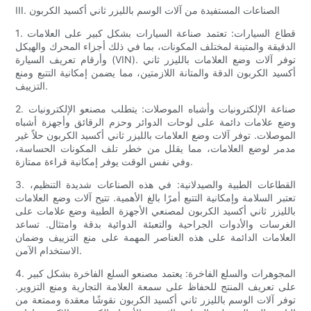
III. الصناعات المستفيدة من آلات الوسم بالليزر ثاني أكسيد الكربون
1. قطاع السيارات: تعتمد صناعة السيارات بشكل كبير على العلامات
الدقيقة والمتينة لمختلف المكونات، بما في ذلك أجزاء المحرك والهيكل
وأرقام تعريف السيارة (VIN). توفر آلات وضع العلامات بالليزر ثاني
أكسيد الكربون الدقة والمتانة اللازمتين، مما يضمن إمكانية التتبع ومنع
التزييف.
2. صناعة الإلكترونيات وأشباه الموصلات: يتطلب مصنعو الإلكترونيات
وضع علامات دائمة على لوحات الدوائر وحزم الرقائق وأجهزة أشباه
الموصلات. توفر آلات وضع العلامات بالليزر ثاني أكسيد الكربون حلاً غير
مدمر لوضع العلامات، مما يقلل من خطر تلف المكونات الحساسة،
وفي نفس الوقت يوفر إمكانية قراءة ممتازة.
3. القطاعات الطبية والصيدلانية: في هذه الصناعات شديدة التنظيم،
تعتبر السلامة وإمكانية التتبع أمرًا بالغ الأهمية. تتيح آلات وضع العلامات
بالليزر ثاني أكسيد الكربون لمصنعي الأجهزة الطبية وضع علامات على
الغرسات والأدوات الجراحية والتعبئة الدوائية بدقة وامتثال. تساعد
العلامات الدائمة على هذه العناصر المهمة على منع التزييف وضمان
الاستخدام الآمن.
4. المجوهرات والسلع الفاخرة: يعتمد مصنعو السلع الفاخرة بشكل كبير
على تعريف المنتج للحفاظ على سمعة العلامة التجارية ومنع التزوير.
توفر آلات الوسم بالليزر ثاني أكسيد الكربون نقوشًا معقدة وممتعة من