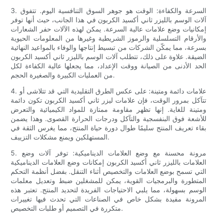
3. السرعة والكفاءة: الوقت هو جوهر السوق التنافسية اليوم. تتفوق
آلات الوسم بالليزر ثاني أكسيد الكربون في هذا الجانب، حيث أنها توفر
إمكانيات وضع علامات عالية السرعة. يمكن لهذه الآلات حفر الشعارات
والأرقام التسلسلية والرموز الشريطية وغيرها من المعلومات الحيوية
بسرعة، مما يمكّن الشركات من تبسيط إنتاجها والوفاء بالمواعيد النهائية
الضيقة. علاوة على ذلك، تتطلب آلات الوسم بالليزر ثاني أكسيد الكربون
الحد الأدنى من الصيانة ووقت الإعداد، مما يجعلها عالية الكفاءة لكل
من العمليات الكبيرة والصغيرة الحجم.
4. علامات دائمة ومتينة: على عكس الطرق التقليدية التي قد تتلاشى أو
تتآكل بمرور الوقت، فإن علامات ليزر ثاني أكسيد الكربون تكون دائمة
ومتينة للغاية. إنها تظهر مقاومة ممتازة للمواد الكيميائية والتعرض
للأشعة فوق البنفسجية والتآكل ودرجات الحرارة القصوى. وهذا يضمن
بقاء تعريف المنتج سليمًا طوال دورة حياة المنتج، مما يغرس الثقة في
المستهلكين ويمنع مشكلات التزييف.
5. مرونة محسنة مع وضع العلامات الديناميكية: توفر آلات وضع
العلامات بالليزر ثاني أكسيد الكربون إمكانات وضع العلامات الديناميكية
التي تسمح بوضع العلامات والتخصيص أثناء التنقل. بفضل أنظمة التحكم
المتطورة والبرمجيات القوية، يمكن للمشغلين ضبط وتعديل معلمات
الوسم بسهولة، مما يلبي الاحتياجات الفريدة لتحديد المنتج. تعتبر هذه
المرونة مفيدة بشكل خاص في الصناعات التي تحدث فيها تغييرات
متكررة في التصميم أو طلبات التخصيص.