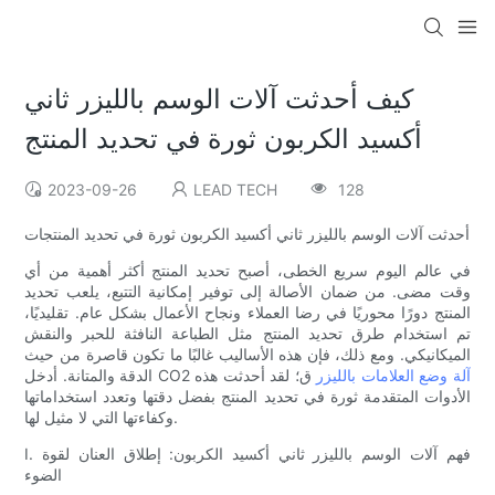
كيف أحدثت آلات الوسم بالليزر ثاني
أكسيد الكربون ثورة في تحديد المنتج
2023-09-26
LEAD TECH
128
أحدثت آلات الوسم بالليزر ثاني أكسيد الكربون ثورة في تحديد المنتجات
في عالم اليوم سريع الخطى، أصبح تحديد المنتج أكثر أهمية من أي
وقت مضى. من ضمان الأصالة إلى توفير إمكانية التتبع، يلعب تحديد
المنتج دورًا محوريًا في رضا العملاء ونجاح الأعمال بشكل عام. تقليديًا،
تم استخدام طرق تحديد المنتج مثل الطباعة النافثة للحبر والنقش
الميكانيكي. ومع ذلك، فإن هذه الأساليب غالبًا ما تكون قاصرة من حيث
آلة وضع العلامات بالليزر
ق؛ لقد أحدثت هذه
الدقة والمتانة. أدخل CO2
الأدوات المتقدمة ثورة في تحديد المنتج بفضل دقتها وتعدد استخداماتها
وكفاءتها التي لا مثيل لها.
I. فهم آلات الوسم بالليزر ثاني أكسيد الكربون: إطلاق العنان لقوة
الضوء