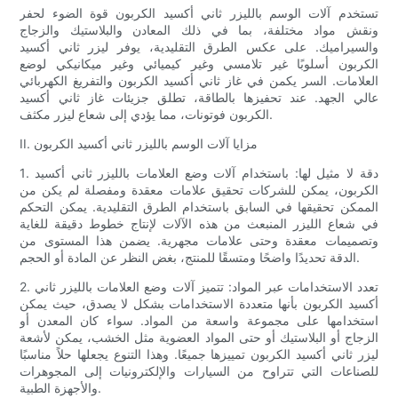
تستخدم آلات الوسم بالليزر ثاني أكسيد الكربون قوة الضوء لحفر
ونقش مواد مختلفة، بما في ذلك المعادن والبلاستيك والزجاج
والسيراميك. على عكس الطرق التقليدية، يوفر ليزر ثاني أكسيد
الكربون أسلوبًا غير تلامسي وغير كيميائي وغير ميكانيكي لوضع
العلامات. السر يكمن في غاز ثاني أكسيد الكربون والتفريغ الكهربائي
عالي الجهد. عند تحفيزها بالطاقة، تطلق جزيئات غاز ثاني أكسيد
الكربون فوتونات، مما يؤدي إلى شعاع ليزر مكثف.
II. مزايا آلات الوسم بالليزر ثاني أكسيد الكربون
1. دقة لا مثيل لها: باستخدام آلات وضع العلامات بالليزر ثاني أكسيد
الكربون، يمكن للشركات تحقيق علامات معقدة ومفصلة لم يكن من
الممكن تحقيقها في السابق باستخدام الطرق التقليدية. يمكن التحكم
في شعاع الليزر المنبعث من هذه الآلات لإنتاج خطوط دقيقة للغاية
وتصميمات معقدة وحتى علامات مجهرية. يضمن هذا المستوى من
الدقة تحديدًا واضحًا ومتسقًا للمنتج، بغض النظر عن المادة أو الحجم.
2. تعدد الاستخدامات عبر المواد: تتميز آلات وضع العلامات بالليزر ثاني
أكسيد الكربون بأنها متعددة الاستخدامات بشكل لا يصدق، حيث يمكن
استخدامها على مجموعة واسعة من المواد. سواء كان المعدن أو
الزجاج أو البلاستيك أو حتى المواد العضوية مثل الخشب، يمكن لأشعة
ليزر ثاني أكسيد الكربون تمييزها جميعًا. وهذا التنوع يجعلها حلاً مناسبًا
للصناعات التي تتراوح من السيارات والإلكترونيات إلى المجوهرات
والأجهزة الطبية.