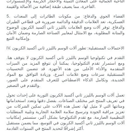
الناحية الجمالية على المعادن الثمينة والأحجار الكريمة والإكسسوارات
الفاخرة، مما يضيف طبقة إضافية من الأصالة والقيمة.
5. الفضاء الجوي والدفاع: من مكونات الطائرات إلى المعدات
العسكرية، تعد العلامات الدقيقة والدائمة ضرورية في قطاعي الطيران
والدفاع. توفر آلات وضع العلامات بالليزر ثاني أكسيد الكربون الوضوح
والمتانة المطلوبة، مع الامتثال لمعايير الصناعة الصارمة وضمان الأمان
وإمكانية التتبع.
IV. الاحتمالات المستقبلية: تطور آلات الوسم بالليزر ثاني أكسيد الكربون
التقدم في تكنولوجيا الوسم بالليزر ثاني أكسيد الكربون لا يتوقف هنا.
ومع استمرار تقدم التكنولوجيا، يمكننا أن نتوقع المزيد من الميزات
المتقدمة والأداء الأعلى من هذه الأجهزة. قد تتضمن التحسينات
المستقبلية سرعات وضع علامات أسرع، وزيادة التوافق مع المواد
الجديدة، وتكامل الذكاء الاصطناعي للتعرف المتقدم على الصور،
والتقدم في التصغير.
تعمل آلات الوسم بالليزر ثاني أكسيد الكربون الثورية على إحداث تحول
في تعريف المنتج عبر مختلف الصناعات. بفضل دقتها وتعدد استخداماتها
ومتانتها التي لا مثيل لها، تعمل هذه الآلات على تمكين الشركات من
تعزيز مراقبة الجودة وترسيخ سلامة العلامة التجارية وتلبية المتطلبات
التنظيمية الصارمة. مع تقدم التكنولوجيا بشكل أكبر، ستستمر إمكانيات
آلات الوسم بالليزر ثاني أكسيد الكربون في التوسع، مما يضمن مستقبل
أكثر إشراقًا لتحديد المنتج في السنوات القادمة.