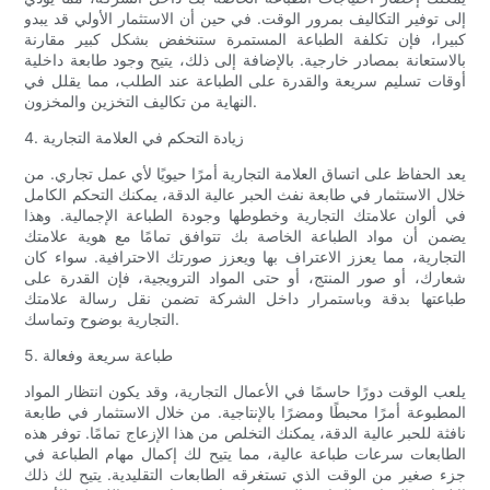
إلى توفير التكاليف بمرور الوقت. في حين أن الاستثمار الأولي قد يبدو
كبيرا، فإن تكلفة الطباعة المستمرة ستنخفض بشكل كبير مقارنة
بالاستعانة بمصادر خارجية. بالإضافة إلى ذلك، يتيح وجود طابعة داخلية
أوقات تسليم سريعة والقدرة على الطباعة عند الطلب، مما يقلل في
النهاية من تكاليف التخزين والمخزون.
4. زيادة التحكم في العلامة التجارية
يعد الحفاظ على اتساق العلامة التجارية أمرًا حيويًا لأي عمل تجاري. من
خلال الاستثمار في طابعة نفث الحبر عالية الدقة، يمكنك التحكم الكامل
في ألوان علامتك التجارية وخطوطها وجودة الطباعة الإجمالية. وهذا
يضمن أن مواد الطباعة الخاصة بك تتوافق تمامًا مع هوية علامتك
التجارية، مما يعزز الاعتراف بها ويعزز صورتك الاحترافية. سواء كان
شعارك، أو صور المنتج، أو حتى المواد الترويجية، فإن القدرة على
طباعتها بدقة وباستمرار داخل الشركة تضمن نقل رسالة علامتك
التجارية بوضوح وتماسك.
5. طباعة سريعة وفعالة
يلعب الوقت دورًا حاسمًا في الأعمال التجارية، وقد يكون انتظار المواد
المطبوعة أمرًا محبطًا ومضرًا بالإنتاجية. من خلال الاستثمار في طابعة
نافثة للحبر عالية الدقة، يمكنك التخلص من هذا الإزعاج تمامًا. توفر هذه
الطابعات سرعات طباعة عالية، مما يتيح لك إكمال مهام الطباعة في
جزء صغير من الوقت الذي تستغرقه الطابعات التقليدية. يتيح لك ذلك