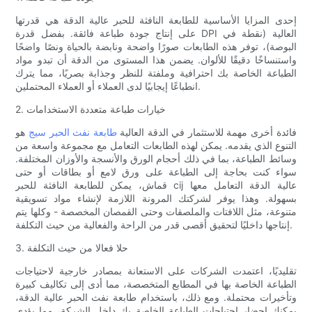
إحدى المزايا الأساسية للطابعة النافثة للحبر عالية الدقة هي قدرتها
على إنتاج جودة طباعة فائقة. بفضل قدرة DPI العالية (نقطة في
البوصة)، توفر هذه الطابعات صورًا واضحة ونابضة بالحياة ونصًا واضحًا
واستنساخًا دقيقًا للألوان. يضمن هذا المستوى من الدقة أن تبدو مواد
الطباعة الخاصة بك احترافية وملفتة للنظر وجذابة بصريًا، مما يترك
انطباعًا إيجابيًا لدى العملاء أو العملاء المحتملين.
2. خيارات طباعة متعددة الاستخدامات
فائدة أخرى مهمة للاستثمار في الدقة العالية
طابعة نفث الحبر سيج
هو
التنوع الذي يقدمه. يمكن لهذه الطابعات التعامل مع مجموعة واسعة من
وسائط الطباعة، بما في ذلك أحجام الورق والأنسجة والأوزان المختلفة.
سواء كنت بحاجة إلى الطباعة على ورق لامع أو بطاقات أو حتى
قماش، يمكن للطابعة النافثة للحبر cij عالية الدقة التعامل معها
بسهولة. وهذا يوفر لشركتك المرونة اللازمة لإنشاء مواد تسويقية
متنوعة، مثل اللافتات والملصقات وحتى القمصان المخصصة - وكلها يتم
إنتاجها داخليًا لتحقيق أقصى قدر من الراحة والفعالية من حيث التكلفة.
3. حلا فعالا من حيث التكلفة
تقليديًا، اعتمدت الشركات على الاستعانة بمصادر خارجية لاحتياجات
الطباعة الخاصة بها في المطابع المتخصصة، مما أدى إلى تكاليف كبيرة
وتأخيرات محتملة. ومع ذلك، باستخدام طابعة نفث الحبر عالية الدقة،
يمكنك إحضار احتياجات الطباعة الخاصة بك داخل الشركة، مما يؤدي