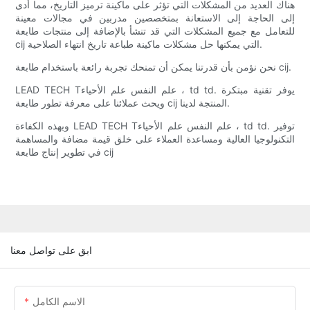
هناك العديد من المشكلات التي تؤثر على ماكينة ترميز التاريخ، مما أدى
إلى الحاجة إلى الاستعانة بمتخصصين مدربين في مجالات معينة
للتعامل مع جميع المشكلات التي قد تنشأ بالإضافة إلى منتجات طابعة
cij التي يمكنها حل مشكلات ماكينة طباعة تاريخ انتهاء الصلاحية.
نحن نؤمن بأن قدرتنا يمكن أن تمنحك تجربة رائعة باستخدام طابعة cij.
LEAD TECH Tعلم النفس علم الأحياء ، td td. يوفر تقنية مبتكرة
ويحث عملائنا على معرفة تطور طابعة cij المنتجة لدينا.
وبهذه الكفاءة LEAD TECH Tعلم النفس علم الأحياء ، td td. توفير
التكنولوجيا العالية ومساعدة العملاء على خلق قيمة مضافة والمساهمة
في تطوير إنتاج طابعة cij
ابق على تواصل معنا
الاسم الكامل