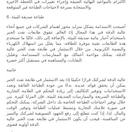
الالتزام بالمواعيد النهائية الضيقة وإجراء تغييرات في اللحظة الأخيرة
والاستجابة بسرعة لاحتياجات الطباعة غير المتوقعة.
6. طباعة صديقة للبيئة
أصبحت الاستدامة بشكل متزايد محور اهتمام الشركات في جميع أنحاء
العالم. تتفوق طابعات نفث الحبر cij عالية الدقة في هذا المجال
باستخدام أحبار مائية صديقة للبيئة. بالإضافة إلى ذلك، غالبًا ما تستخدم
هذه الطابعات تقنية موفرة للطاقة، مما يقلل من استهلاك الكهرباء
والبصمة الكربونية. من خلال الاستثمار في طابعة نفث الحبر عالية
الدقة، يمكنك مواءمة أعمالك مع الممارسات المستدامة، وتقليل
النفايات، والمساهمة في مستقبل أكثر خضرة.
خاتمة
يعد الاستثمار في طابعة نفث الحبر cij عالية الدقة لشركتك قرارًا حكيمًا
يمكن أن يحقق فوائد عديدة. بدءًا من جودة الطباعة الفائقة وتعدد
الاستخدامات وتوفير التكاليف إلى زيادة التحكم في العلامة التجارية
والطباعة السريعة والممارسات الصديقة للبيئة، فإن المزايا كبيرة. من
خلال توفير احتياجات الطباعة الخاصة بك داخل الشركة، يمكنك التحكم
في صورة علامتك التجارية وتبسيط عمليات الطباعة وتوفير الوقت
والمال. لذا، إذا كنت تتطلع إلى رفع الجهود التسويقية لشركتك والتميز
عن المنافسة، فيجب أن يكون الاستثمار في طابعة نفث الحبر عالية
الدقة أولوية قصوى.