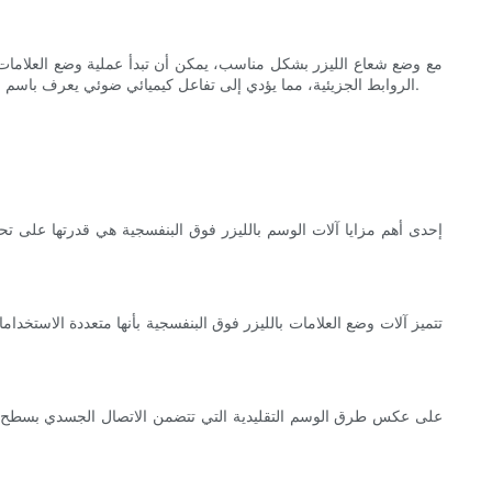
مع وضع شعاع الليزر بشكل مناسب، يمكن أن تبدأ عملية وضع العلامات ا
الروابط الجزيئية، مما يؤدي إلى تفاعل كيميائي ضوئي يعرف باسم التحلل الضوئي. يؤدي رد الفعل هذا إلى إنشاء علامة دائمة على المادة، والتي يمكن أن تتخذ أشكالًا مختلفة مثل النص أو الرسومات أو الرموز الشريطية.
إحدى أهم مزايا آلات الوسم بالليزر فوق البنفسجية هي قدرتها على تح
تتميز آلات وضع العلامات بالليزر فوق البنفسجية بأنها متعددة الاستخد
على عكس طرق الوسم التقليدية التي تتضمن الاتصال الجسدي بسطح الم