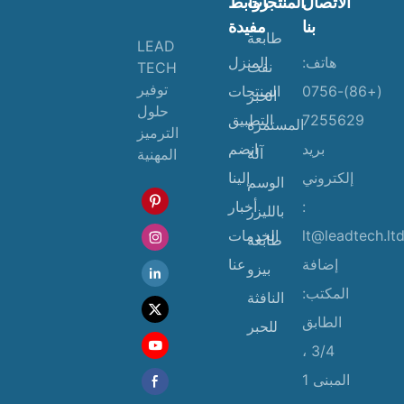
الاتصال
المنتجات
روابط
بنا
مفيدة
طابعة
LEAD
هاتف:
المنزل
نفث
TECH
توفير
(+86)-0756
المنتجات
الحبر
حلول
7255629
التطبيق
المستمرة
الترميز
بريد
انضم
آلة
المهنية
إلكتروني
إلينا
الوسم
:
أخبار
بالليزر
lt@leadtech.lt
الخدمات
طابعة
إضافة
عنا
بيزو
المكتب:
النافثة
الطابق
للحبر
3/4 ،
المبنى 1