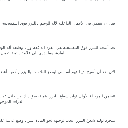
قبل أن نتعمق في الأعمال الداخلية لآلة الوسم بالليزر فوق البنفسجية، د
تعد أشعة الليزر فوق البنفسجية هي القوة الدافعة وراء وظيفة آلة ا
المادة، مما يؤدي إلى علامة دائمة. تعمل أشعة الليزر فوق البنفسجية بطول موجي أقصر من أشعة الليزر المرئية أو تحت الحمراء، مما يجعلها مثالية لوضع علامات على المواد شديدة الحساسية.
الآن بعد أن أصبح لدينا فهم أساسي لوضع العلامات بالليزر وأهمية أشع
تتضمن المرحلة الأولى توليد شعاع الليزر. يتم تحقيق ذلك من خلال عملية
الذرات الموجودة داخل الوسط لإطلاق الفوتونات. يتم بعد ذلك تضخيم هذه الفوتونات من خلال عملية تسمى التضخيم البصري، مما ينتج عنه شعاع ليزر متماسك ومركّز.
بمجرد توليد شعاع الليزر، يجب توجيهه نحو المادة المراد وضع علامة عل