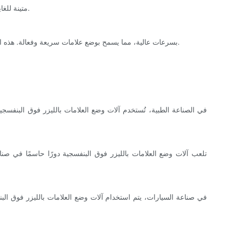
العلامات التي تم إنشاؤها بواسطة آلة الوسم بالليزر UV متينة للغاية ومقاومة للتآكل، مما يجعلها مثالية للتطبيقات التي تتطلب تعريفًا أو علامة تجارية طويلة الأمد.
تعمل آلات الوسم بالليزر UV بسرعات عالية، مما يسمح بوضع علامات سريعة وفعالة. هذه السرعة الاستثنائية تجعلها مناسبة لبيئات الإنتاج كبيرة الحجم، مما يقلل بشكل كبير من وقت الإنتاج ويزيد الإنتاجية الإجمالية.
في الصناعة الطبية، تُستخدم آلات وضع العلامات بالليزر فوق البنفسجي
تلعب آلات وضع العلامات بالليزر فوق البنفسجية دورًا حاسمًا في صناع
في صناعة السيارات، يتم استخدام آلات وضع العلامات بالليزر فوق البن