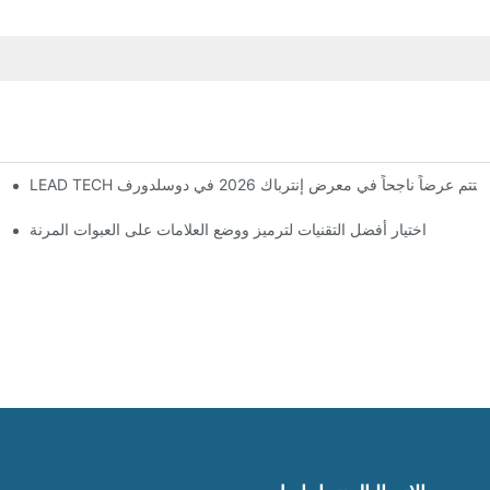
LEAD TEC يختتم عرضاً ناجحاً في معرض إنترباك 2026 في دوسلدورف
اختيار أفضل التقنيات لترميز ووضع العلامات على العبوات المرنة