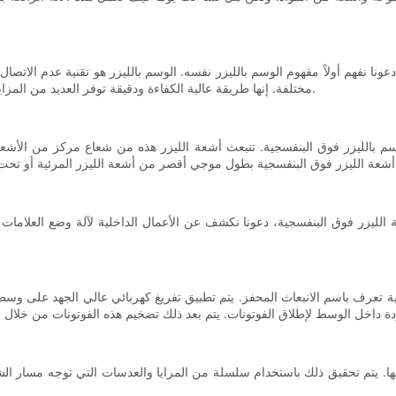
عونا نفهم أولاً مفهوم الوسم بالليزر نفسه. الوسم بالليزر هو تقنية عدم الاتصال
مختلفة. إنها طريقة عالية الكفاءة ودقيقة توفر العديد من المزايا مقارنة بتقنيات الوسم التقليدية مثل النافثة للحبر أو النقش الميكانيكي.
لوسم بالليزر فوق البنفسجية. تنبعث أشعة الليزر هذه من شعاع مركز من الأش
ة الليزر فوق البنفسجية، دعونا نكشف عن الأعمال الداخلية لآلة وضع العلامات 
 تعرف باسم الانبعاث المحفز. يتم تطبيق تفريغ كهربائي عالي الجهد على وسط لي
يها. يتم تحقيق ذلك باستخدام سلسلة من المرايا والعدسات التي توجه مسار الش