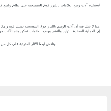
تُستخدم آلات وضع العلامات بالليزر فوق البنفسجية على نطاق واسع في
مما لا شك فيه أن آلات الوسم بالليزر فوق البنفسجية تمتلك قوة وإمك
إن العملية المعقدة للتوليد والنشر ووضع العلامات تمكن هذه الآلات 
LEAD TECH Tعلم النفس علم الأحياء ، td td. يناقش أيضًا الآثار المترتبة على كل من البحث وممارسة العمليات في بناء الأنظمة لمساعدة الأشخاص على النجاح على المدى القصير والطويل.