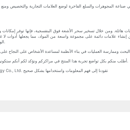
 صناعة المجوهرات والسلع الفاخرة لوضع العلامات التجارية والتخصيص ومنع ال
انات هائلة. ومن خلال تسخير سحر الأشعة فوق البنفسجية، فإنها توفر إمكانات 
من إنشاء علامات دائمة على مجموعة واسعة من المواد، مما يجعلها أدوات لا غن
الوسم بالليزر فوق البنفسجية بلا شك دورًا أكثر أهمية في تشكيل مستقبلنا.
LEAD TECH Tعلم النفس علم الأحياء ، td td. أطلب منكم بكل تواضع تجربة هذا المنتج في مراكزكم ونؤكد لكم أنكم ستكونون سعداء للغاية بالنتائج.
LEAD TECH التكنولوجيا الرئيسية لطابعة cij الخاصة بشركة Technology Co., Ltd. تقودنا إلى فهم المعلومات واستخدامها بشكل صحيح