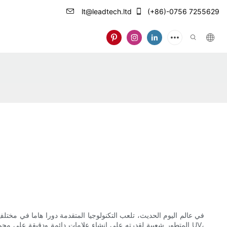
lt@leadtech.ltd
(+86)-0756 7255629
ا
في عالم اليوم الحديث، تلعب التكنولوجيا المتقدمة دورا هاما في مختل
المتطور شعبية لقدرته على إنشاء علامات دائمة ودقيقة على مجموع