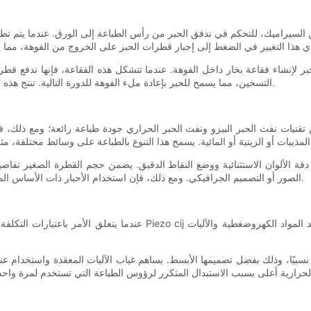
 السيراميك، للتحكم في تدفق الحبر من رأس الطباعة إلى الورق. عندما يتم تطب
لإنشاء فقاعة بخار داخل الفوهة. عندما تتشكل هذه الفقاعة، فإنها تدفع قطرة
التسخين، مما يسمح للحبر بإعادة ملء الفوهة للدورة التالية. تنتج هذه العملية المستمرة مطبوعات عالية الجودة مع دقة ووضوح ألوان ممتازين.
ت نفث الحبر البيزو ونفث الحبر الحراري جودة طباعة رائعة؛ ومع ذلك، فإن الاختلافات تكمن في بعض الجو
قة الألوان الاستثنائية ووضع النقاط الدقيق. يضمن حجم القطرة الصغير تفاصي
الصور أو التصميم الجرافيكي. ومع ذلك، فإن استخدام الأحبار ذات الأساس المائي يحد من خيارات الوسائط، ويقتصر في الغالب على الطباعة الورقية.
عندما يتعلق الأمر باعتبارات التكلفة، فإن كلا التقنيتين لهما إيجابيات وسل
ة نسبيًا، وذلك بفضل تصميمها الأبسط. يساهم غياب الآليات المعقدة واستخدام 