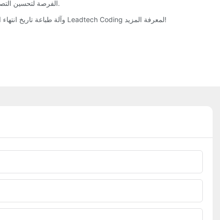
توفر طابعة cij الفرصة لتحسين التصنيع وجمع بيانات المنتج، بالإضافة إلى التعليقات المباشرة، مما يمكّن الشركات من فهم قاعدة عملائها بشكل أفضل والاستجابة وفقًا لذلك.
إذا كنت تبحث عن أفضل منتج، فإليك بعض المنتجات مثل طابعة cij وآلة طباعة تاريخ انتهاء الصلاحية وآلة ترميز التاريخ بأنماط مختلفة والتي ستلبي بالتأكيد طلبك. تفضل بزيارة Leadtech Coding لمعرفة المزيد!