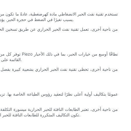
تستخدم تقنية نفث الحبر الانضغاطي مادة كهرضغطية، عادةً ما تكون من
يسبب تغيرًا في الضغط في حجرة الحبر. يؤدي هذا التغيير في الضغط إلى إجبار قطرات الحبر على الخروج من الفوهة، مما يؤدي إلى إنشاء قطرات دقيقة ودقيقة تشكل الصور أو النص على الورق.
من ناحية أخرى، تعمل تقنية نفث الحبر الحراري عن طريق تسخين الحبر 
توفر كل من تقنيا
القائمة على المذيبات أو الزيتية أو المائية. يسمح هذا التنوع بالطباعة على وسائط مختلفة، مثل الأقمشة والسيراميك والبلاستيك، مما يؤدي إلى مطبوعات حية ومتينة.
من ناحية أخرى، تحظى تقنية نفث الحبر الحراري بشعبية كبيرة بفضل د
من ناحية أخرى، تعتبر الطابعات النافثة للحبر الحرارية ميسورة التكلف
تكون التكاليف المتكررة للطابعات النافثة للحبر الحرارية أعلى بسبب الاستبدال المتكرر لرؤوس الطباعة التي تستخدم لمرة واحدة، مما يؤدي إلى ارتفاع تكاليف الطباعة لكل صفحة على المدى الطويل.