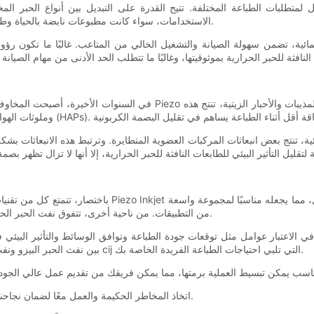
الاستخدامات، سواء كانت مطبوعات نابضة بالحياة وطويلة الأمد أو تطبيقات متخصصة مثل المنسوجات أو الملصقات الصناعية.
لمائية، تضمن سهولة الصيانة والتشغيل الخالي من المتاعب. غالبًا ما تكون رؤ
في السنوات الأخيرة، أصبحت المخاوف البيئية عاملا هاما يؤثر على قرارات الشر
مائية، تنتج بعض انبعاثات المركبات العضوية المتطايرة. وترتبط هذه الانبعاثات 
باختصار، تتمتع كل من تقنيات نفث الحبر البيزو ونفث الحبر ا
من التطبيقات. من ناحية أخرى، تتفوق نفث الحبر الحراري في توفير دقة الألوان الدقيقة والحدة والقدرة على تحمل التكاليف.
الاعتبار عوامل مثل توقعات جودة الطباعة وتوافق الوسائط والتأثير البيئي في 
بين نفث الحبر البيزو ونفث الحبر الحراري، يمكنك اتخاذ قرار مستنير عند اختيار طابعة نفث الحبر cij التي تلبي احتياجات الطباعة الفريدة الخاصة بك.
LEAD TECH Tعلم النفس علم الأحياء ، td td. اتخاذ المخاطر الحكيمة والعمل معًا لضمان نجاحنا وربحيتنا في المستقبل.