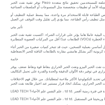
توفر تقنية نفث الحبر Piezo توافقًا فائقًا مع مجموعة كبيرة من الأحبار، مما يجعلها الخيار المفضل لمتطلبات الطباعة المختلفة. تتيح القدرة على التبديل بين أنواع الحبر المختلفة للمستخدمين تحقيق نتائج متعددة
وس الطباعة قابلة للاستخدام مرة واحدة، مما يبسط عملية التنظيف أو
تأثير بيئي
اء. اكتسبت تقنية نفث الحبر Piezo مكانة بارزة بسبب ميزاتها الصديقة للبيئة. مع توفر الأحبار الخالية من المذيبات والأحبار الزيتية، تنتج هذه
بشكل أساسي بعملية التسخين، حيث قد تتبخر كميات صغيرة من الحبر أثناء
خاتمة
لحراري بنقاط قوة ونقاط ضعف. يوفر Piezo Inkjet توافقًا متعدد الاستخدامات للحبر وخيارات وسائط أوسع وأداء بيئيًا أفضل، مما يجعله مناسبًا لمجموعة واسعة
تحديد التكنولوجيا الأكثر ملاءمة لمتطلباتك. من خلال فهم الاختلافات