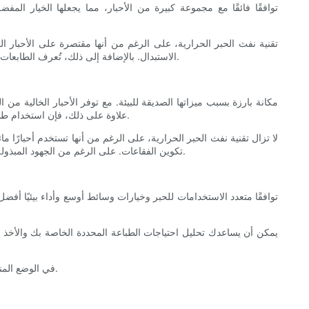
تقنية نفث الحبر الحرارية، على الرغم من أنها مقتصرة على الأحبار ا
الاستبدال. بالإضافة إلى ذلك، تُعرف الطابعات النافثة للحبر الحرارية بموثوقيتها، وغالبًا ما تتطلب الحد الأدنى من مهام الصيانة مثل تنظيف رأس الطباعة، مما يؤدي إلى تقليل وقت التوقف عن العمل.
الطابعات عددًا أقل من المركبات العضوية المتطايرة (VOCs) وملوثات الهواء الخطرة (HAPs). علاوة على ذلك، فإن استخدام طاقة أقل أثناء الطباعة يساهم في تقليل البصمة الكربونية.
لا تزال تقنية نفث الحبر الحرارية، على الرغم من أنها تستخدم أحبارًا 
تكوين الفقاعات. على الرغم من الجهود المبذولة لتقليل التأثير البيئي للطابعات النافثة للحبر الحرارية، إلا أنها لا تزال تظهر بصمة كربونية أكبر بشكل هامشي مقارنة بالطابعات النافثة للحبر الانضغاطية.
يمكن أن يساعدك تحليل احتياجات الطباعة المحددة الخاصة بك والأخذ في 
LEAD TECH Tعلم النفس علم الأحياء ، td td. في الوضع المناسب يمكن تبسيط العملية برمتها، مما يمكن فريقك من تقديم عمل عالي الجودة في فترة زمنية أقصر.