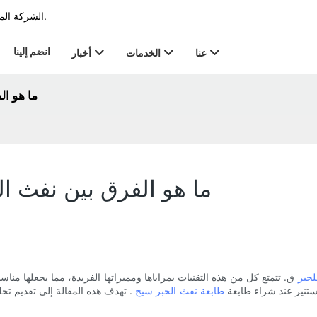
الشركة المصنعة الرائدة في مجال الطابعة في الترميز & صناعة العلامات منذ عام 2011.
انضم إلينا
عنا
الخدمات
أخبار
ما هو ال
ما هو الفرق بين نفث ال
للحبر
ق. تتمتع كل من هذه التقنيات بمزاياها ومميزاتها الفريدة، مما يجعلها من
مستنير عند شراء طابعة
طابعة نفث الحبر سيج
. تهدف هذه المقالة إلى تقديم تحل