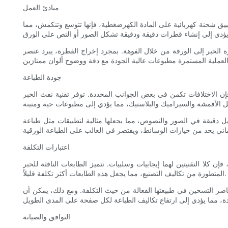
مبادئ العمل
يق شحنة كهربائية على المادة الكهرضغطية، فإنها تتوسع وتنكمش، مما
 الحبر إلى الورقة من خلال الفوهة. بمجرد إخراج القطرة، يبرد عنصر
جودة الطباعة
انب المحددة. توفر تقنية نفث الحبر Piezo نطاقًا أوسع من خيارات الحبر، بما في ذلك الأحبار
ل دقيقة في الصور والنصوص، مما يجعلها مثالية لتطبيقات مثل طباعة
اعتبارات التكلفة
بيات. تتميز الطابعات النافثة للحبر Piezo cij عمومًا بتكاليف أولية أعلى نظرًا لتعقيد رؤوس الطباعة الخاصة بها. تزيد المواد الكهروضغطية والآليات
المتطورة من تكاليف التصنيع، مما يجعل هذه الطابعات أكثر تكلفة قليلاً.
عناصر التسخين في طبيعتها الفعالة من حيث التكلفة. ومع ذلك، يمكن أن
التوافق والصيانة