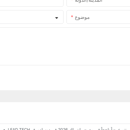
المدينة/الدولة
موضوع
LEAD TEC يختتم عرضاً ناجحاً في معرض إنترباك 2026 في دوسلدورف