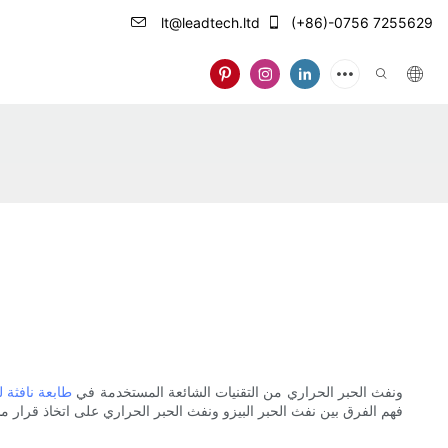
lt@leadtech.ltd
(+86)-0756 7255629
تعد نفث الحبر Piezo ونفث الحبر الحراري من التقنيات الشائعة المستخدمة في
طابعة نافثة 
فهم الفرق بين نفث الحبر البيزو ونفث الحبر الحراري على اتخاذ قرار 