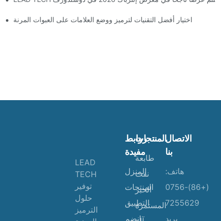
اختيار أفضل التقنيات لترميز ووضع العلامات على العبوات المرنة
الاتصال
المنتجات
روابط
بنا
مفيدة
طابعة
LEAD
هاتف:
المنزل
نفث
TECH
توفير
(+86)-0756
المنتجات
الحبر
حلول
7255629
التطبيق
المستمرة
الترميز
بريد
انضم
آلة