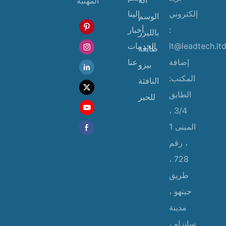
المهنية
إلكتروني
إلينا
الوسم
:
أخبار
بالليزر
lt@leadtech.lt
الخدمات
طابعة
إضافة
عنا
بيزو
المكتب:
النافثة
الطابق
للحبر
3/4 ،
المبنى 1
، رقم
728 ،
طريق
جينهو ،
مدينة
سانزاو ،